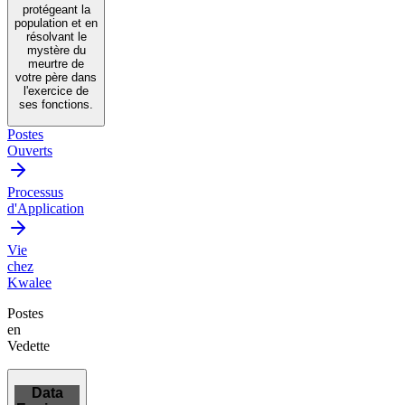
protégeant la
population et en
résolvant le
mystère du
meurtre de
votre père dans
l'exercice de
ses fonctions.
Postes
Ouverts
Processus
d'Application
Vie
chez
Kwalee
Postes
en
Vedette
Data