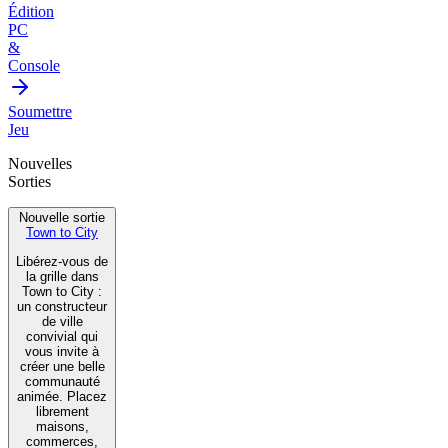
Édition
PC
&
Console
Soumettre
Jeu
Nouvelles
Sorties
Nouvelle sortie
Town to City
Libérez-vous de
la grille dans
Town to City :
un constructeur
de ville
convivial qui
vous invite à
créer une belle
communauté
animée. Placez
librement
maisons,
commerces,