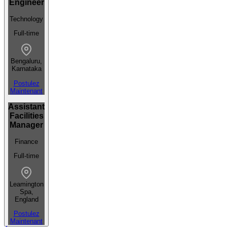
Engineer
Technology
Full-time
Bengaluru,
Karnataka
Postulez
Maintenant
Assistant
Facilities
Manager
Finance
Full-time
Leamington
Spa,
England
Postulez
Maintenant