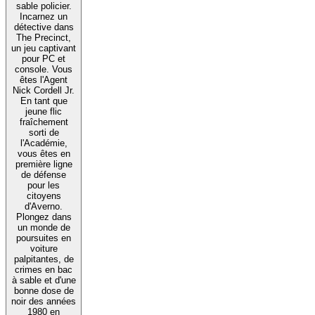
sable policier.
Incarnez un
détective dans
The Precinct,
un jeu captivant
pour PC et
console. Vous
êtes l'Agent
Nick Cordell Jr.
En tant que
jeune flic
fraîchement
sorti de
l'Académie,
vous êtes en
première ligne
de défense
pour les
citoyens
d'Averno.
Plongez dans
un monde de
poursuites en
voiture
palpitantes, de
crimes en bac
à sable et d'une
bonne dose de
noir des années
1980 en