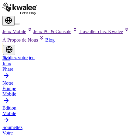
Jeux Mobile
Jeux PC & Console
Travailler chez Kwalee
À Propos de Nous
Blog
Publiez votre jeu
Nos
Jeux
Phare
Notre
Équipe
Mobile
Édition
Mobile
Soumettez
Votre