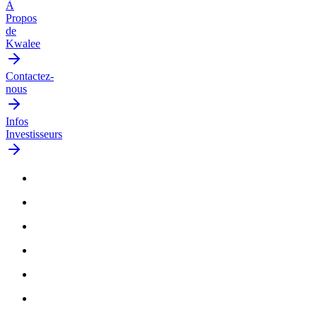
À
Propos
de
Kwalee
Contactez-
nous
Infos
Investisseurs