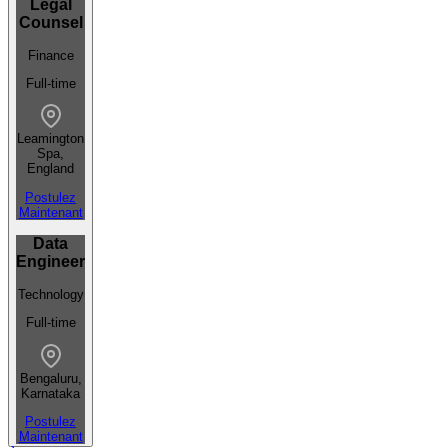
Legal
Counsel
Finance
Full-time
Leamington
Spa,
England
Postulez
Maintenant
Data
Engineer
Technology
Full-time
Bengaluru,
Karnataka
Postulez
Maintenant