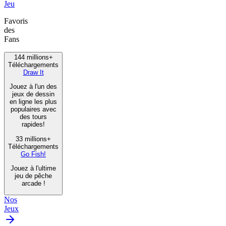
Jeu
Favoris
des
Fans
144 millions+
Téléchargements
Draw It
Jouez à l'un des
jeux de dessin
en ligne les plus
populaires avec
des tours
rapides!
33 millions+
Téléchargements
Go Fish!
Jouez à l'ultime
jeu de pêche
arcade !
Nos
Jeux