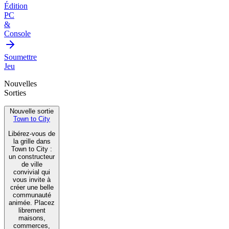
Édition
PC
&
Console
Soumettre
Jeu
Nouvelles
Sorties
Nouvelle sortie
Town to City
Libérez-vous de
la grille dans
Town to City :
un constructeur
de ville
convivial qui
vous invite à
créer une belle
communauté
animée. Placez
librement
maisons,
commerces,