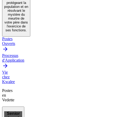
protégeant la
population et en
résolvant le
mystère du
meurtre de
votre père dans
l'exercice de
ses fonctions.
Postes
Ouverts
Processus
d'Application
Vie
chez
Kwalee
Postes
en
Vedette
Senior