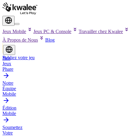
Jeux Mobile
Jeux PC & Console
Travailler chez Kwalee
À Propos de Nous
Blog
Publiez votre jeu
Nos
Jeux
Phare
Notre
Équipe
Mobile
Édition
Mobile
Soumettez
Votre