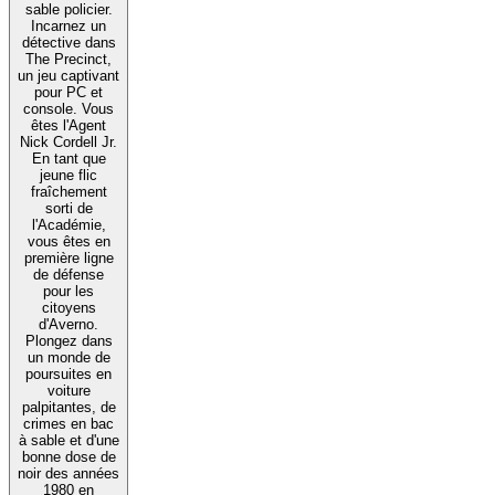
sable policier.
Incarnez un
détective dans
The Precinct,
un jeu captivant
pour PC et
console. Vous
êtes l'Agent
Nick Cordell Jr.
En tant que
jeune flic
fraîchement
sorti de
l'Académie,
vous êtes en
première ligne
de défense
pour les
citoyens
d'Averno.
Plongez dans
un monde de
poursuites en
voiture
palpitantes, de
crimes en bac
à sable et d'une
bonne dose de
noir des années
1980 en