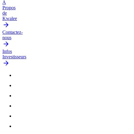
À
Propos
de
Kwalee
Contactez-
nous
Infos
Investisseurs