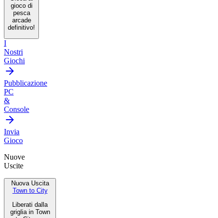
gioco di
pesca
arcade
definitivo!
I
Nostri
Giochi
Pubblicazione
PC
&
Console
Invia
Gioco
Nuove
Uscite
Nuova Uscita
Town to City
Liberati dalla
griglia in Town