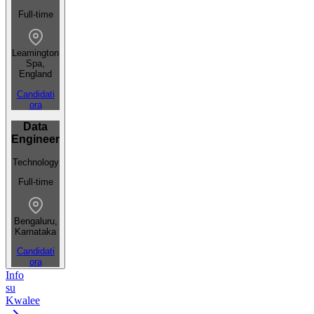
Full-time
Leamington
Spa,
England
Candidati
ora
Data
Engineer
Technology
Full-time
Bengaluru,
Karnataka
Candidati
ora
Info
su
Kwalee