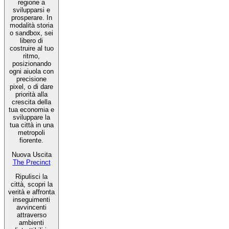
regione a
svilupparsi e
prosperare. In
modalità storia
o sandbox, sei
libero di
costruire al tuo
ritmo,
posizionando
ogni aiuola con
precisione
pixel, o di dare
priorità alla
crescita della
tua economia e
sviluppare la
tua città in una
metropoli
fiorente.
Nuova Uscita
The Precinct
Ripulisci la
città, scopri la
verità e affronta
inseguimenti
avvincenti
attraverso
ambienti