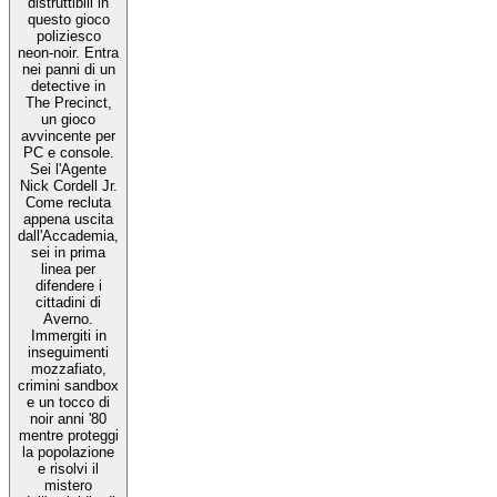
distruttibili in
questo gioco
poliziesco
neon-noir. Entra
nei panni di un
detective in
The Precinct,
un gioco
avvincente per
PC e console.
Sei l'Agente
Nick Cordell Jr.
Come recluta
appena uscita
dall'Accademia,
sei in prima
linea per
difendere i
cittadini di
Averno.
Immergiti in
inseguimenti
mozzafiato,
crimini sandbox
e un tocco di
noir anni '80
mentre proteggi
la popolazione
e risolvi il
mistero