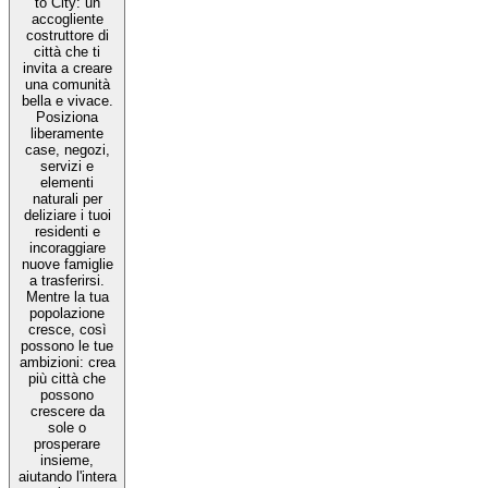
to City: un
accogliente
costruttore di
città che ti
invita a creare
una comunità
bella e vivace.
Posiziona
liberamente
case, negozi,
servizi e
elementi
naturali per
deliziare i tuoi
residenti e
incoraggiare
nuove famiglie
a trasferirsi.
Mentre la tua
popolazione
cresce, così
possono le tue
ambizioni: crea
più città che
possono
crescere da
sole o
prosperare
insieme,
aiutando l'intera