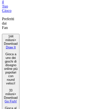
il
Tuo
Gioco
Preferiti
dai
Fan
144
milioni+
Download
Draw It
Gioca a
uno dei
giochi di
disegno
online più
popolari
con
round
veloci!
33
milioni+
Download
Go Fish!
Gioca al