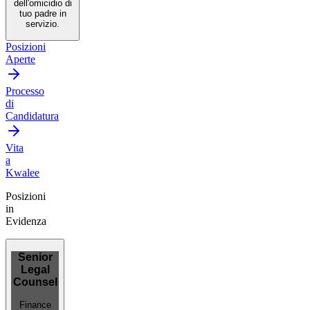
dell'omicidio di
tuo padre in
servizio.
Posizioni
Aperte
Processo
di
Candidatura
Vita
a
Kwalee
Posizioni
in
Evidenza
Senior
Legal
Counsel
Finance