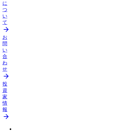
に
つ
い
て
お
問
い
合
わ
せ
投
資
家
情
報