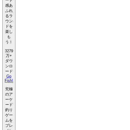
ード
感あ
ふれ
るラ
ウン
ドを
楽し
も
う！
3279
万+
ダウ
ンロ
ード
Go
Fish!
究極
のア
ーケ
ード
釣り
ゲー
ムを
プレ