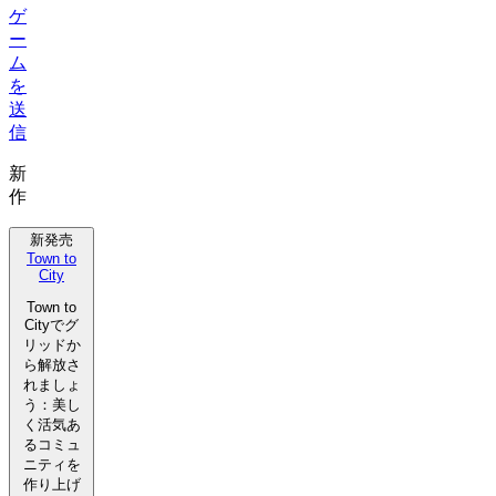
ゲ
ー
ム
を
送
信
新
作
新発売
Town to
City
Town to
Cityでグ
リッドか
ら解放さ
れましょ
う：美し
く活気あ
るコミュ
ニティを
作り上げ