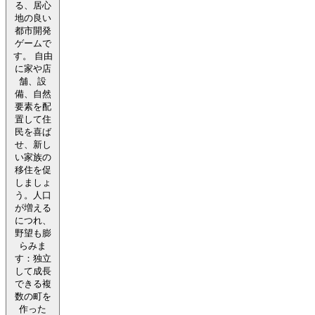
る、居心
地の良い
都市開発
ゲームで
す。 自由
に家や店
舗、設
備、自然
要素を配
置して住
民を喜ば
せ、新し
い家族の
移住を促
しましょ
う。人口
が増える
につれ、
野望も膨
らみま
す：独立
して成長
できる複
数の町を
作った