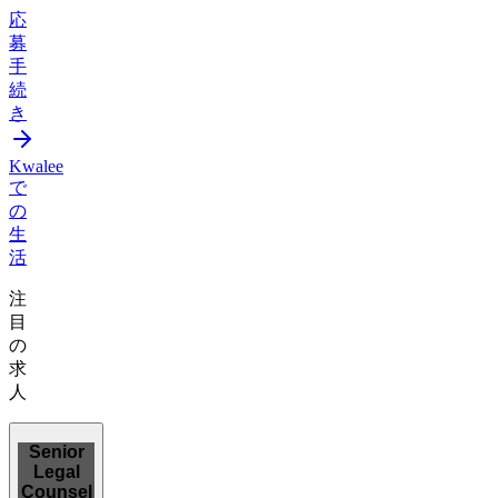
応
募
手
続
き
Kwalee
で
の
生
活
注
目
の
求
人
Senior
Legal
Counsel