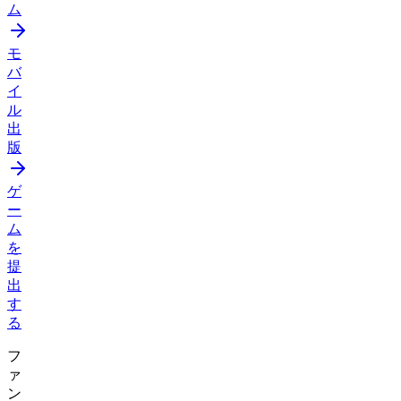
ム
モ
バ
イ
ル
出
版
ゲ
ー
ム
を
提
出
す
る
フ
ァ
ン