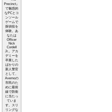
Precinct』
で魅惑的
なPCとコ
ンソール
ゲームで
探偵役を
体験。あ
なたは
Officer
Nick
Cordell
Jr.。アカ
デミーを
卒業した
ばかりの
新人警官
として、
Avernoの
市民のた
めに最前
線で防衛
に当たっ
ていま
す。スリ
リングな