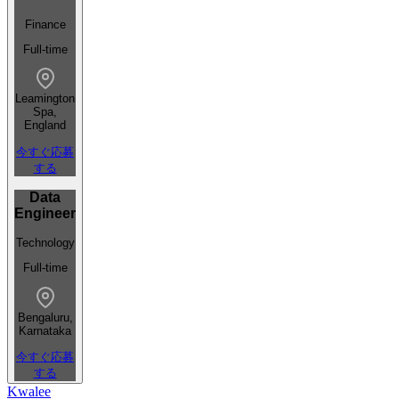
Finance
Full-time
Leamington
Spa,
England
今すぐ応募
する
Data
Engineer
Technology
Full-time
Bengaluru,
Karnataka
今すぐ応募
する
Kwalee