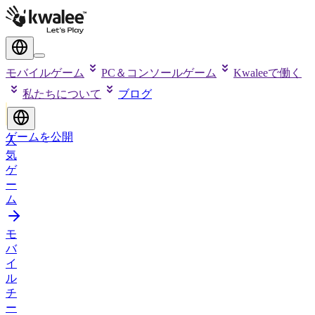
モバイルゲーム
PC＆コンソールゲーム
Kwaleeで働く
私たちについて
ブログ
ゲームを公開
人
気
ゲ
ー
ム
モ
バ
イ
ル
チ
ー