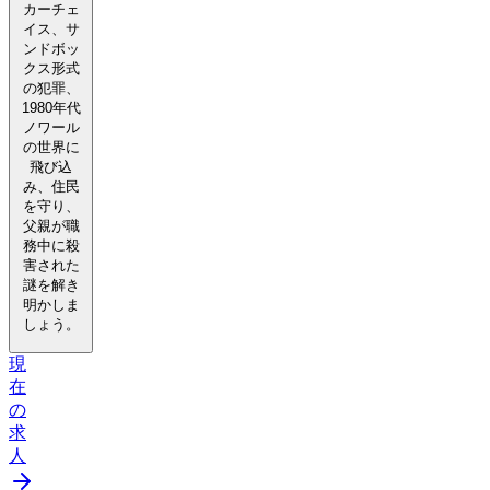
カーチェ
イス、サ
ンドボッ
クス形式
の犯罪、
1980年代
ノワール
の世界に
飛び込
み、住民
を守り、
父親が職
務中に殺
害された
謎を解き
明かしま
しょう。
現
在
の
求
人