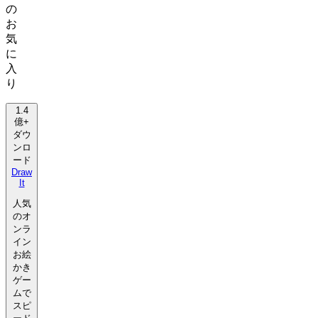
の
お
気
に
入
り
1.4
億+
ダウ
ンロ
ード
Draw
It
人気
のオ
ンラ
イン
お絵
かき
ゲー
ムで
スピ