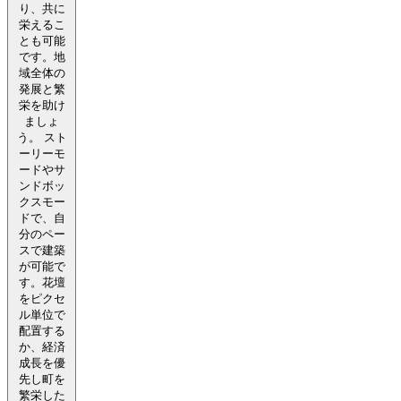
り、共に
栄えるこ
とも可能
です。地
域全体の
発展と繁
栄を助け
ましょ
う。 スト
ーリーモ
ードやサ
ンドボッ
クスモー
ドで、自
分のペー
スで建築
が可能で
す。花壇
をピクセ
ル単位で
配置する
か、経済
成長を優
先し町を
繁栄した