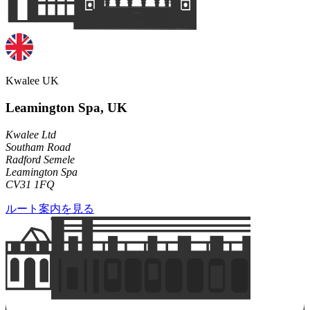
Kwalee UK
Leamington Spa, UK
Kwalee Ltd
Southam Road
Radford Semele
Leamington Spa
CV31 1FQ
ルート案内を見る