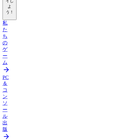
イし
よ
う！
私
た
ち
の
ゲ
ー
ム
PC
＆
コ
ン
ソ
ー
ル
出
版