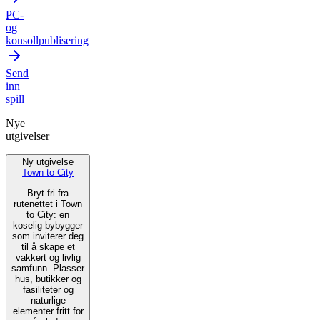
PC-
og
konsollpublisering
Send
inn
spill
Nye
utgivelser
Ny utgivelse
Town to City
Bryt fri fra
rutenettet i Town
to City: en
koselig bybygger
som inviterer deg
til å skape et
vakkert og livlig
samfunn. Plasser
hus, butikker og
fasiliteter og
naturlige
elementer fritt for