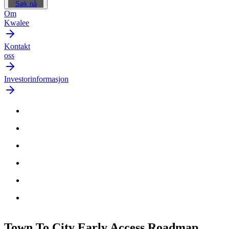
Søk nå
Om
Kwalee
Kontakt
oss
Investorinformasjon
Town To City Early Access
Roadmap