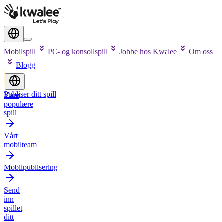
Mobilspill
PC- og konsollspill
Jobbe hos Kwalee
Om oss
Blogg
Publiser ditt spill
Våre
populære
spill
Vårt
mobilteam
Mobilpublisering
Send
inn
spillet
ditt