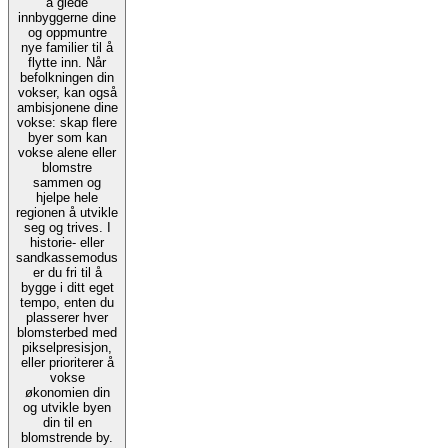
å glede
innbyggerne dine
og oppmuntre
nye familier til å
flytte inn. Når
befolkningen din
vokser, kan også
ambisjonene dine
vokse: skap flere
byer som kan
vokse alene eller
blomstre
sammen og
hjelpe hele
regionen å utvikle
seg og trives. I
historie- eller
sandkassemodus
er du fri til å
bygge i ditt eget
tempo, enten du
plasserer hver
blomsterbed med
pikselpresisjon,
eller prioriterer å
vokse
økonomien din
og utvikle byen
din til en
blomstrende by.