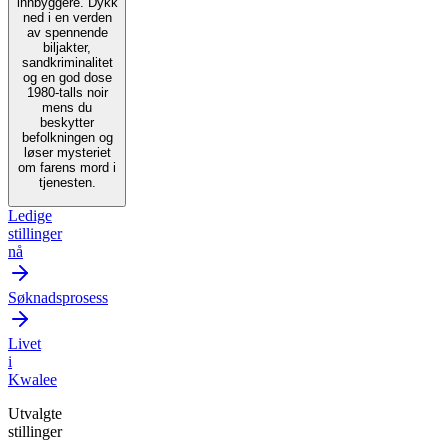
innbyggere. Dykk
ned i en verden
av spennende
biljakter,
sandkriminalitet
og en god dose
1980-talls noir
mens du
beskytter
befolkningen og
løser mysteriet
om farens mord i
tjenesten.
Ledige
stillinger
nå
Søknadsprosess
Livet
i
Kwalee
Utvalgte
stillinger