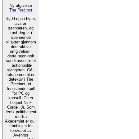
Ny utgivelse
The Precinct
Rydd opp i byen,
avslør
sannheten, og
kast deg ut i
spennende
biljakter gjennom
destruktive
omgivelser i
dette neon-noir
sandkassespillet
i actionpoliti-
sjangeren. Gå i
fotsporene til en
detektiv i The
Precinct, et
fengslende spill
for PC og
konsoll. Du er
betjent Nick
Cordell Jr. Som
fersk politibetjent
rett fra
Akademiet er du i
frontlinjen for
forsvaret av
Avenros