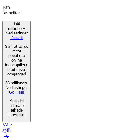
Fan-
favoritter
144
millioner+
Nedlastinger
Draw It
Spill et av de
mest
populære
online
tegnespillene
med raske
omganger!
33 millioner+
Nedlastinger
Go Fish!
Spill det
ultimate
arkade
fiskespillet!
Våre
spill