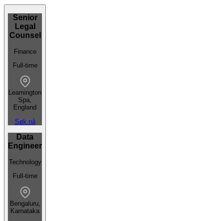
Senior
Legal
Counsel
Finance
Full-time
Leamington
Spa,
England
Søk nå
Data
Engineer
Technology
Full-time
Bengaluru,
Karnataka