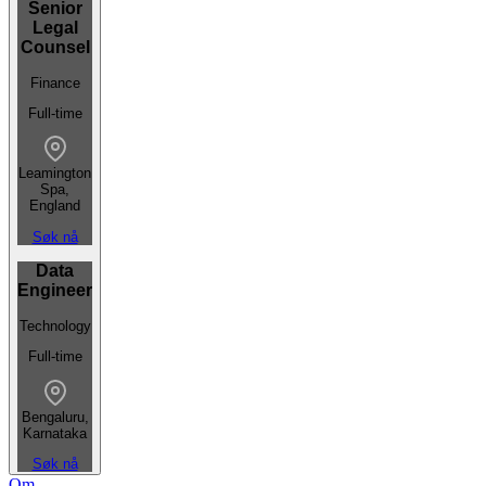
Senior
Legal
Counsel
Finance
Full-time
Leamington
Spa,
England
Søk nå
Data
Engineer
Technology
Full-time
Bengaluru,
Karnataka
Søk nå
Om