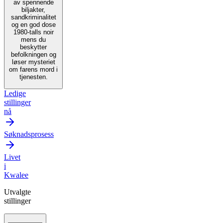
av spennende
biljakter,
sandkriminalitet
og en god dose
1980-talls noir
mens du
beskytter
befolkningen og
løser mysteriet
om farens mord i
tjenesten.
Ledige
stillinger
nå
Søknadsprosess
Livet
i
Kwalee
Utvalgte
stillinger