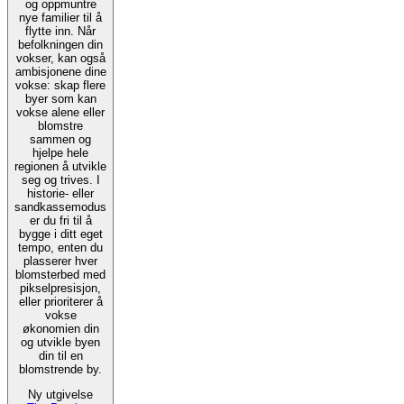
og oppmuntre
nye familier til å
flytte inn. Når
befolkningen din
vokser, kan også
ambisjonene dine
vokse: skap flere
byer som kan
vokse alene eller
blomstre
sammen og
hjelpe hele
regionen å utvikle
seg og trives. I
historie- eller
sandkassemodus
er du fri til å
bygge i ditt eget
tempo, enten du
plasserer hver
blomsterbed med
pikselpresisjon,
eller prioriterer å
vokse
økonomien din
og utvikle byen
din til en
blomstrende by.
Ny utgivelse