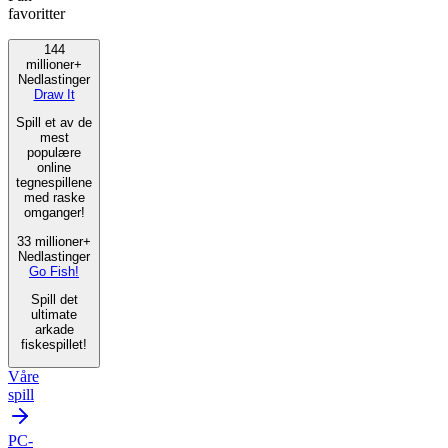
favoritter
144
millioner+
Nedlastinger
Draw It
Spill et av de
mest
populære
online
tegnespillene
med raske
omganger!
33 millioner+
Nedlastinger
Go Fish!
Spill det
ultimate
arkade
fiskespillet!
Våre
spill
PC-