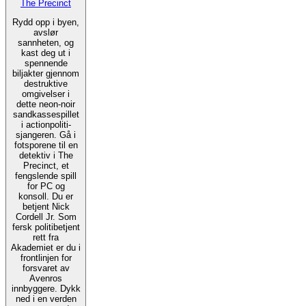
The Precinct
Rydd opp i byen,
avslør
sannheten, og
kast deg ut i
spennende
biljakter gjennom
destruktive
omgivelser i
dette neon-noir
sandkassespillet
i actionpoliti-
sjangeren. Gå i
fotsporene til en
detektiv i The
Precinct, et
fengslende spill
for PC og
konsoll. Du er
betjent Nick
Cordell Jr. Som
fersk politibetjent
rett fra
Akademiet er du i
frontlinjen for
forsvaret av
Avenros
innbyggere. Dykk
ned i en verden