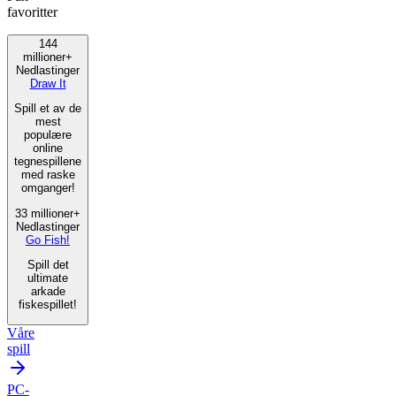
favoritter
144
millioner+
Nedlastinger
Draw It
Spill et av de
mest
populære
online
tegnespillene
med raske
omganger!
33 millioner+
Nedlastinger
Go Fish!
Spill det
ultimate
arkade
fiskespillet!
Våre
spill
PC-