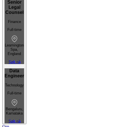
Senior
Legal
Counsel
Finance
Full-time
Leamington
Spa,
England
Søk nå
Data
Engineer
Technology
Full-time
Bengaluru,
Karnataka
Søk nå
Om