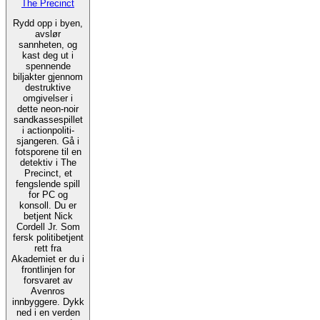
The Precinct
Rydd opp i byen,
avslør
sannheten, og
kast deg ut i
spennende
biljakter gjennom
destruktive
omgivelser i
dette neon-noir
sandkassespillet
i actionpoliti-
sjangeren. Gå i
fotsporene til en
detektiv i The
Precinct, et
fengslende spill
for PC og
konsoll. Du er
betjent Nick
Cordell Jr. Som
fersk politibetjent
rett fra
Akademiet er du i
frontlinjen for
forsvaret av
Avenros
innbyggere. Dykk
ned i en verden