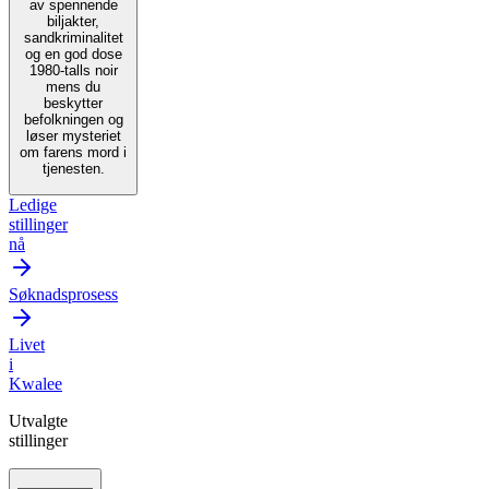
av spennende
biljakter,
sandkriminalitet
og en god dose
1980-talls noir
mens du
beskytter
befolkningen og
løser mysteriet
om farens mord i
tjenesten.
Ledige
stillinger
nå
Søknadsprosess
Livet
i
Kwalee
Utvalgte
stillinger