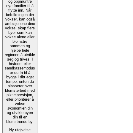
og oppmuntre
nye familier til å
flytte inn. Når
befolkningen din
vokser, kan også
ambisjonene dine
vokse: skap flere
byer som kan
vokse alene eller
blomstre
sammen og
hjelpe hele
regionen å utvikle
seg og trives. I
historie- eller
sandkassemodus
er du fri til å
bygge i ditt eget
tempo, enten du
plasserer hver
blomsterbed med
pikselpresisjon,
eller prioriterer å
vokse
økonomien din
og utvikle byen
din til en
blomstrende by.
Ny utgivelse