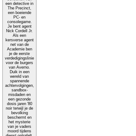
een detective in
The Precinct,
een boeiende
PC- en
consolegame.
Je bent agent
Nick Cordell Jr.
Als een
kersverse agent
net van de
Academie ben
je de eerste
verdedigingslinie
voor de burgers
van Averno.
Duik in een
wereld van
spannende
achtervolgingen,
sandbox-
misdaden en
een gezonde
dosis jaren '80
noir terwijl je de
bevolking
beschermt en
het mysterie
van je vaders
moord tijdens
dienst ontrafelt.