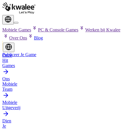
Mobiele Games
PC & Console Games
Werken bij Kwalee
Over Ons
Blog
Publiceer Je Game
Onze
Hit
Games
Ons
Mobiele
Team
Mobiele
Uitgeverij
Dien
Je