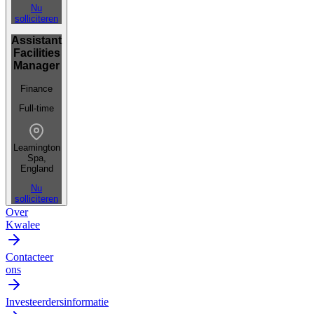
Nu
solliciteren
Assistant
Facilities
Manager
Finance
Full-time
Leamington
Spa,
England
Nu
solliciteren
Over
Kwalee
Contacteer
ons
Investeerdersinformatie