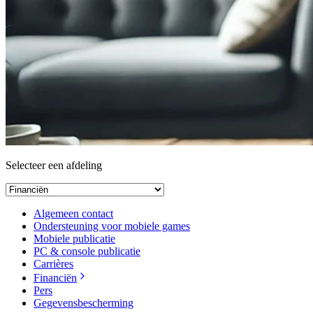
Selecteer een afdeling
Algemeen contact
Ondersteuning voor mobiele games
Mobiele publicatie
PC & console publicatie
Carrières
Financiën
Pers
Gegevensbescherming