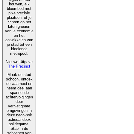
bouwen, elk
bloembed met
pixelprecisie
plaatsen, of je
richten op het
laten groeien
van je economie
en het
ontwikkelen van
je stad tot een
bloeiende
metropool.
Nieuwe Uitgave
The Precinct
Maak de stad
schoon, ontdek
de waarheid en
neem deel aan
spannende
achtervolgingen
door
vernietigbare
omgevingen in
deze neon-noir
actiesandbox
politiegame.
Stap in de
schoenen van