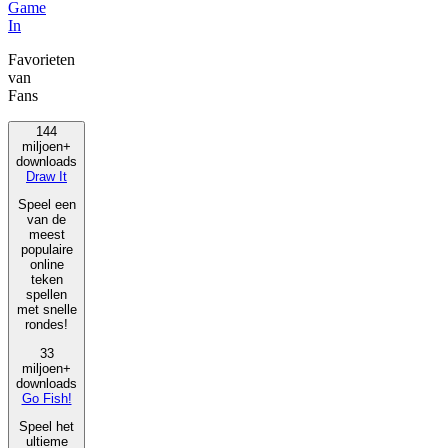
Game
In
Favorieten
van
Fans
144
miljoen+
downloads
Draw It
Speel een
van de
meest
populaire
online
teken
spellen
met snelle
rondes!
33
miljoen+
downloads
Go Fish!
Speel het
ultieme