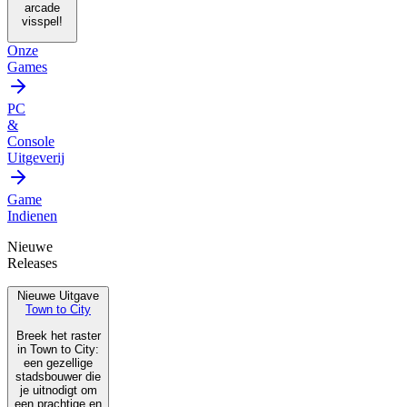
arcade
visspel!
Onze
Games
PC
&
Console
Uitgeverij
Game
Indienen
Nieuwe
Releases
Nieuwe Uitgave
Town to City
Breek het raster
in Town to City:
een gezellige
stadsbouwer die
je uitnodigt om
een prachtige en