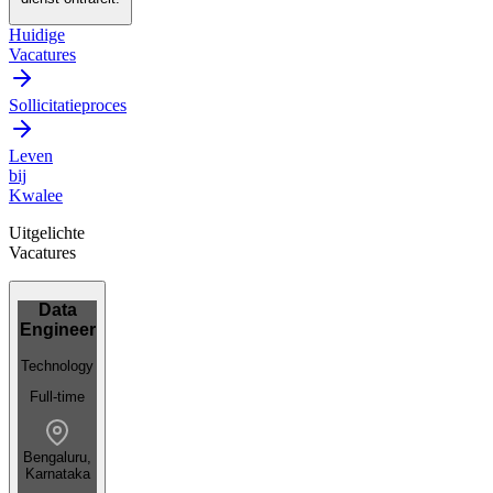
Huidige
Vacatures
Sollicitatieproces
Leven
bij
Kwalee
Uitgelichte
Vacatures
Data
Engineer
Technology
Full-time
Bengaluru,
Karnataka