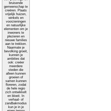
bruisende
gemeenschap te
creëren. Plaats
vrijelijk huizen,
winkels en
voorzieningen
en natuurlijke
elementen om je
inwoners te
plezieren en
nieuwe families
aan te trekken.
Naarmate je
bevolking groeit,
kunnen je
ambities dat
ook: creëer
meerdere
steden die
alleen kunnen
groeien of
samen kunnen
floreren, zodat
de hele regio
zich ontwikkelt
en bloeit. In
verhaal- of
zandbakmodus
kun je in je
eigen tempo