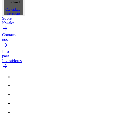
England
Candidate-
se agora
Sobre
Kwalee
Contate-
nos
Info
para
Investidores