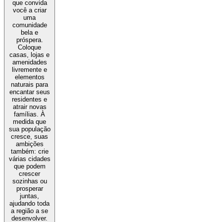
que convida
você a criar
uma
comunidade
bela e
próspera.
Coloque
casas, lojas e
amenidades
livremente e
elementos
naturais para
encantar seus
residentes e
atrair novas
famílias. À
medida que
sua população
cresce, suas
ambições
também: crie
várias cidades
que podem
crescer
sozinhas ou
prosperar
juntas,
ajudando toda
a região a se
desenvolver.