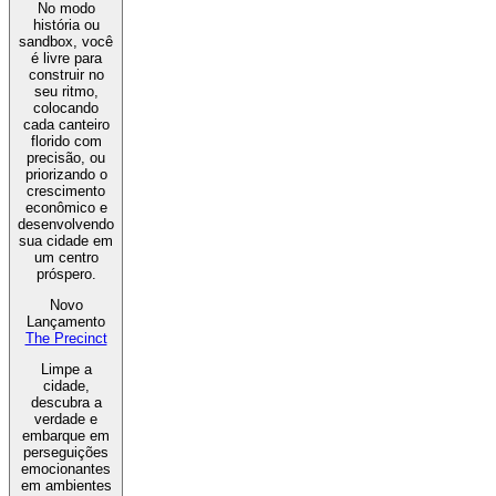
No modo
história ou
sandbox, você
é livre para
construir no
seu ritmo,
colocando
cada canteiro
florido com
precisão, ou
priorizando o
crescimento
econômico e
desenvolvendo
sua cidade em
um centro
próspero.
Novo
Lançamento
The Precinct
Limpe a
cidade,
descubra a
verdade e
embarque em
perseguições
emocionantes
em ambientes