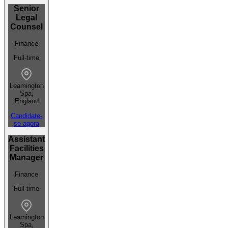
Senior
Legal
Counsel
Finance
Full-time
Leamington
Spa,
England
Candidate-
se agora
Assistant
Facilities
Manager
Finance
Full-time
Leamington
Spa,