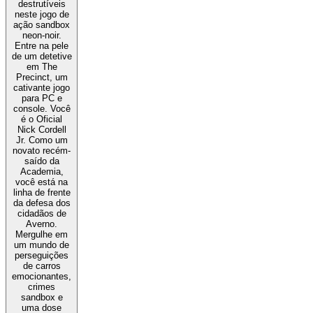
destrutíveis
neste jogo de
ação sandbox
neon-noir.
Entre na pele
de um detetive
em The
Precinct, um
cativante jogo
para PC e
console. Você
é o Oficial
Nick Cordell
Jr. Como um
novato recém-
saído da
Academia,
você está na
linha de frente
da defesa dos
cidadãos de
Averno.
Mergulhe em
um mundo de
perseguições
de carros
emocionantes,
crimes
sandbox e
uma dose