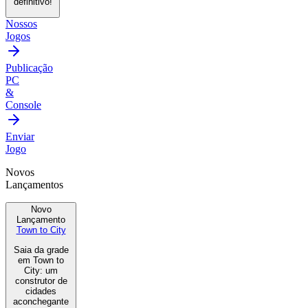
definitivo!
Nossos
Jogos
Publicação
PC
&
Console
Enviar
Jogo
Novos
Lançamentos
Novo
Lançamento
Town to City
Saia da grade
em Town to
City: um
construtor de
cidades
aconchegante