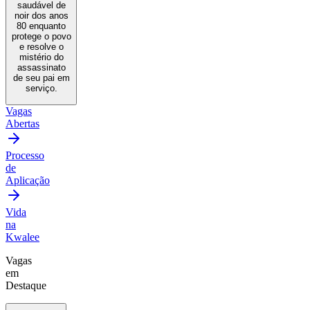
saudável de
noir dos anos
80 enquanto
protege o povo
e resolve o
mistério do
assassinato
de seu pai em
serviço.
Vagas
Abertas
Processo
de
Aplicação
Vida
na
Kwalee
Vagas
em
Destaque