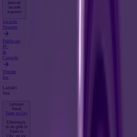
pescuit
arcade
suprem!
Jocurile
Noastre
Publicare
PC
&
Console
Trimite
Joc
Lansări
Noi
Lansare
Nouă
Town to City
Eliberează-
te de grilă în
Town to
City: un joc