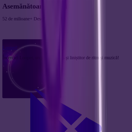
Asemănătoare
Jocuri
52 de milioane+ Descărcări
Looper!
Încercați Looper, un joc melodios și liniștitor de ritm și muzică!