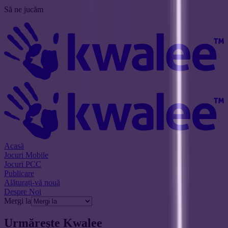
Să ne jucăm
Acasă
Jocuri Mobile
Jocuri PCC
Publicare
Alăturați-vă nouă
Despre Noi
Mergi la
Urmărește
Kwalee