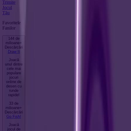
Trimite
Jocul
Tău
Favoritele
Fanilor
144 de
milioane+
Descărcări
Draw It
Joacă
unul dintre
cele mai
populare
jocuri
online de
desen cu
runde
rapide!
33 de
milioane+
Descărcări
Go Fish!
Joacă
jocul de