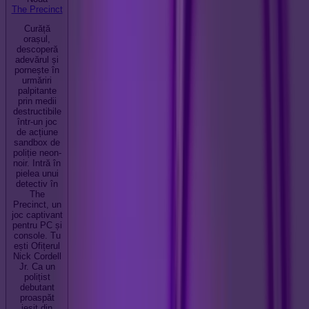
The Precinct
Curăță
orașul,
descoperă
adevărul și
pornește în
urmăriri
palpitante
prin medii
destructibile
într-un joc
de acțiune
sandbox de
poliție neon-
noir. Intră în
pielea unui
detectiv în
The
Precinct, un
joc captivant
pentru PC și
console. Tu
ești Ofițerul
Nick Cordell
Jr. Ca un
polițist
debutant
proaspăt
ieșit din