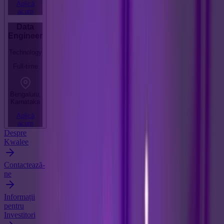
Aplică
acum
Data
Engineer
Technology
Full-time
Bengaluru,
Karnataka
Aplică
acum
Despre
Kwalee
Contactează-
ne
Informații
pentru
Investitori