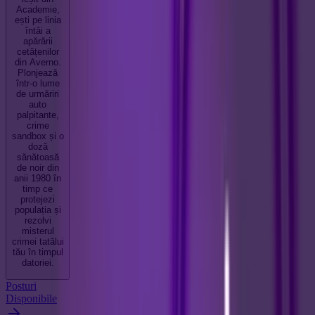
Academie,
ești pe linia
întâi a
apărării
cetățenilor
din Averno.
Plonjează
într-o lume
de urmăriri
auto
palpitante,
crime
sandbox și o
doză
sănătoasă
de noir din
anii 1980 în
timp ce
protejezi
populația și
rezolvi
misterul
crimei tatălui
tău în timpul
datoriei.
Posturi
Disponibile