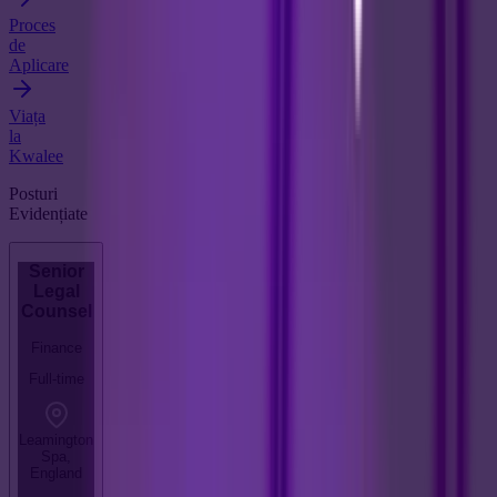
Proces
de
Aplicare
Viața
la
Kwalee
Posturi
Evidențiate
Senior
Legal
Counsel
Finance
Full-time
Leamington
Spa,
England