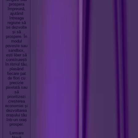
prospera
împreună,
ajutând
întreaga
regiune să
se dezvolte
și să
prospere. În
modul
poveste sau
sandbox,
ești liber să
construiești
în ritmul tău,
plasând
fiecare pat
de flori cu
precizie
pixelată sau
să
prioritizezi
creșterea
economiei și
dezvoltarea
orașului tău
într-un oraș
prosper.
Lansare
Nouă