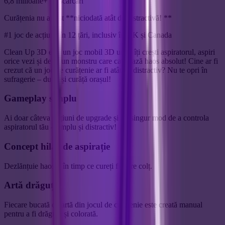
6,8 milioane+ Descărcări
Curățenia nu a fost **niciodată atât de distractivă! **
#1 joc de acțiune în 12 țări, inclusiv în UK și Canada
Clean Up 3D este un joc mobil 3D unde îți crești aspiratorul, aspiri
orice vezi și devii un monstru care cauzează haos absolut! Cine ar fi
crezut că un joc de curățenie ar fi atât de distractiv? Nu te opri în
sufragerie – du-te și curăță orașul!
Gameplay simplu
Ai doar câteva opțiuni de upgrade și un singur mod de a controla
aspiratorul tău - simplu și distractiv!
Concept hilar de aspirație
Dezlănțuie haosul în timp ce cureți fiecare colț.
Artă drăguță
Fiecare bucată de artă din jocul de curățenie este creată manual
pentru a fi drăguță și colorată.