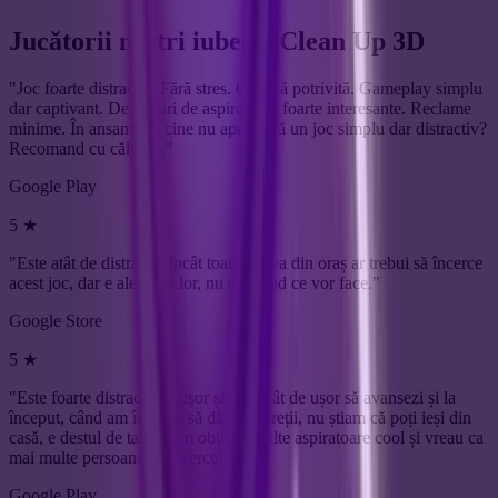
Jucătorii noștri iubesc:
Clean Up 3D
"Joc foarte distractiv. Fără stres. Grafică potrivită. Gameplay simplu
dar captivant. Designuri de aspiratoare foarte interesante. Reclame
minime. În ansamblu, cine nu apreciază un joc simplu dar distractiv?
Recomand cu căldură."
Google Play
5 ★
"Este atât de distractiv încât toată lumea din oraș ar trebui să încerce
acest joc, dar e alegerea lor, nu eu decid ce vor face."
Google Store
5 ★
"Este foarte distractiv și ușor și este atât de ușor să avansezi și la
început, când am început să dărâm pereții, nu știam că poți ieși din
casă, e destul de tare și am obținut multe aspiratoare cool și vreau ca
mai multe persoane să încerce! ♥️"
Google Play