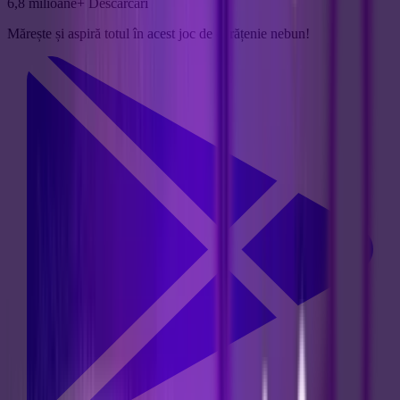
6,8 milioane+ Descărcări
Mărește și aspiră totul în acest joc de curățenie nebun!