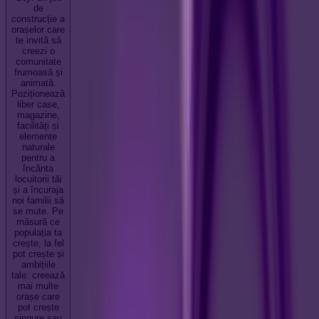
de
construcție a
orașelor care
te invită să
creezi o
comunitate
frumoasă și
animată.
Poziționează
liber case,
magazine,
facilități și
elemente
naturale
pentru a
încânta
locuitorii tăi
și a încuraja
noi familii să
se mute. Pe
măsură ce
populația ta
crește, la fel
pot crește și
ambițiile
tale: creează
mai multe
orașe care
pot crește
singure sau