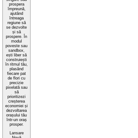
prospera
împreună,
ajutând
întreaga
regiune să
se dezvolte
și să
prospere. În
modul
poveste sau
sandbox,
ești liber să
construiești
în ritmul tău,
plasând
fiecare pat
de flori cu
precizie
pixelată sau
să
prioritizezi
creșterea
economiei și
dezvoltarea
orașului tău
într-un oraș
prosper.
Lansare
Nouă