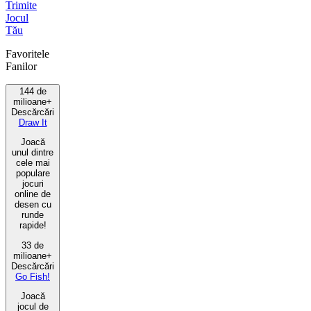
Trimite
Jocul
Tău
Favoritele
Fanilor
144 de
milioane+
Descărcări
Draw It
Joacă
unul dintre
cele mai
populare
jocuri
online de
desen cu
runde
rapide!
33 de
milioane+
Descărcări
Go Fish!
Joacă
jocul de