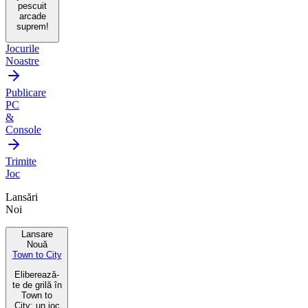
pescuit
arcade
suprem!
Jocurile
Noastre
Publicare
PC
&
Console
Trimite
Joc
Lansări
Noi
Lansare
Nouă
Town to City
Eliberează-
te de grilă în
Town to
City: un joc