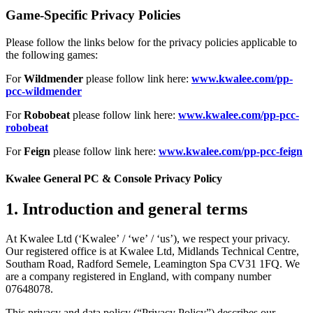
Game-Specific Privacy Policies
Please follow the links below for the privacy policies applicable to
the following games:
For
Wildmender
please follow link here:
www.kwalee.com/pp-
pcc-wildmender
For
Robobeat
please follow link here:
www.kwalee.com/pp-pcc-
robobeat
For
Feign
please follow link here:
www.kwalee.com/pp-pcc-feign
Kwalee General PC & Console Privacy Policy
1.
Introduction and general terms
At Kwalee Ltd (‘Kwalee’ / ‘we’ / ‘us’), we respect your privacy.
Our registered office is at Kwalee Ltd, Midlands Technical Centre,
Southam Road, Radford Semele, Leamington Spa CV31 1FQ. We
are a company registered in England, with company number
07648078.
This privacy and data policy (“Privacy Policy”) describes our