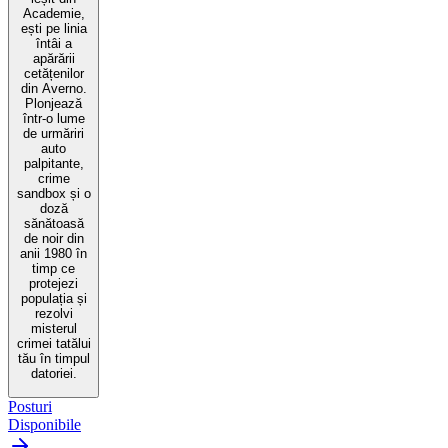
Academie,
ești pe linia
întâi a
apărării
cetățenilor
din Averno.
Plonjează
într-o lume
de urmăriri
auto
palpitante,
crime
sandbox și o
doză
sănătoasă
de noir din
anii 1980 în
timp ce
protejezi
populația și
rezolvi
misterul
crimei tatălui
tău în timpul
datoriei.
Posturi
Disponibile