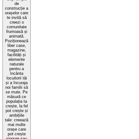
de
construcție a
orașelor care
te invită să
creezi o
comunitate
frumoasă și
animată.
Poziționează
liber case,
magazine,
facilități și
elemente
naturale
pentru a
încânta
locuitorii tăi
și a încuraja
noi familii să
se mute. Pe
măsură ce
populația ta
crește, la fel
pot crește și
ambițiile
tale: creează
mai multe
orașe care
pot crește
singure sau