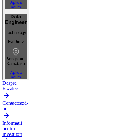
Aplică
acum
Data
Engineer
Technology
Full-time
Bengaluru,
Karnataka
Aplică
acum
Despre
Kwalee
Contactează-
ne
Informații
pentru
Investitori