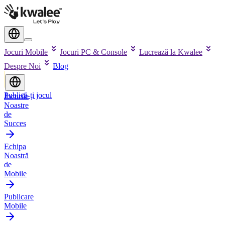
Jocuri Mobile
Jocuri PC & Console
Lucrează la Kwalee
Despre Noi
Blog
Publică-ți jocul
Jocurile
Noastre
de
Succes
Echipa
Noastră
de
Mobile
Publicare
Mobile