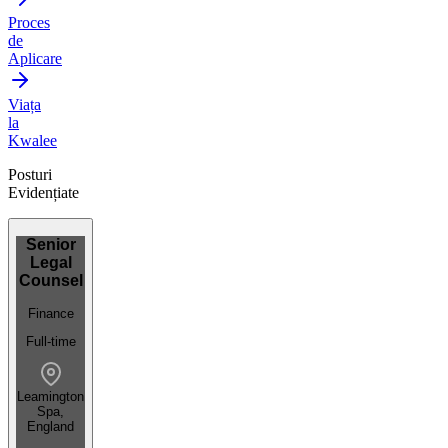
Proces
de
Aplicare
Viața
la
Kwalee
Posturi
Evidențiate
Senior
Legal
Counsel
Finance
Full-time
Leamington
Spa,
England