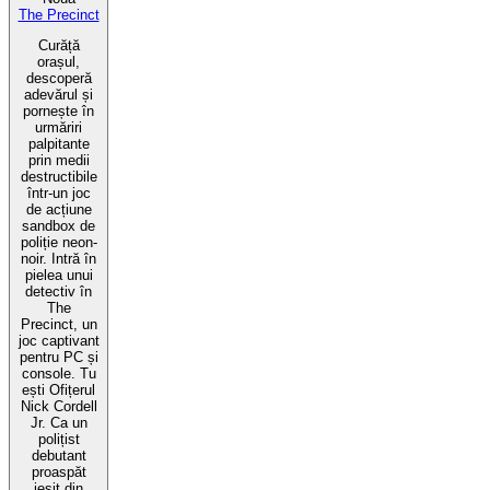
The Precinct
Curăță
orașul,
descoperă
adevărul și
pornește în
urmăriri
palpitante
prin medii
destructibile
într-un joc
de acțiune
sandbox de
poliție neon-
noir. Intră în
pielea unui
detectiv în
The
Precinct, un
joc captivant
pentru PC și
console. Tu
ești Ofițerul
Nick Cordell
Jr. Ca un
polițist
debutant
proaspăt
ieșit din