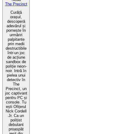
The Precinct
Curăță
orașul,
descoperă
adevărul și
pornește în
urmăriri
palpitante
prin medii
destructibile
într-un joc
de acțiune
sandbox de
poliție neon-
noir. Intră în
pielea unui
detectiv în
The
Precinct, un
joc captivant
pentru PC și
console. Tu
ești Ofițerul
Nick Cordell
Jr. Ca un
polițist
debutant
proaspăt
ieșit din