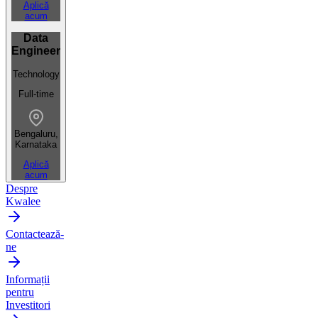
Aplică
acum
Data
Engineer
Technology
Full-time
Bengaluru,
Karnataka
Aplică
acum
Despre
Kwalee
Contactează-
ne
Informații
pentru
Investitori