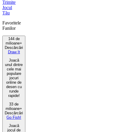
Trimite
Jocul
Tău
Favoritele
Fanilor
144 de
milioane+
Descărcări
Draw It
Joacă
unul dintre
cele mai
populare
jocuri
online de
desen cu
runde
rapide!
33 de
milioane+
Descărcări
Go Fish!
Joacă
jocul de