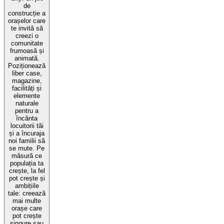
de
construcție a
orașelor care
te invită să
creezi o
comunitate
frumoasă și
animată.
Poziționează
liber case,
magazine,
facilități și
elemente
naturale
pentru a
încânta
locuitorii tăi
și a încuraja
noi familii să
se mute. Pe
măsură ce
populația ta
crește, la fel
pot crește și
ambițiile
tale: creează
mai multe
orașe care
pot crește
singure sau