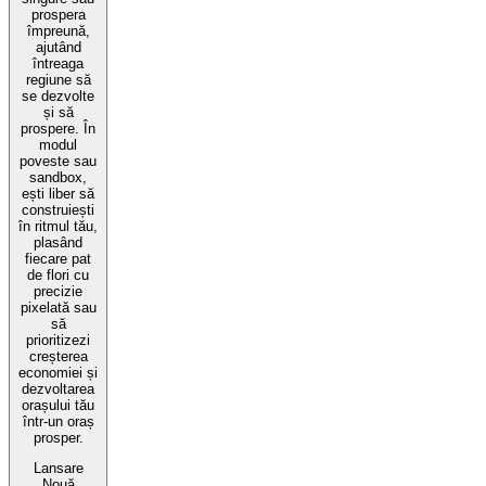
prospera
împreună,
ajutând
întreaga
regiune să
se dezvolte
și să
prospere. În
modul
poveste sau
sandbox,
ești liber să
construiești
în ritmul tău,
plasând
fiecare pat
de flori cu
precizie
pixelată sau
să
prioritizezi
creșterea
economiei și
dezvoltarea
orașului tău
într-un oraș
prosper.
Lansare
Nouă