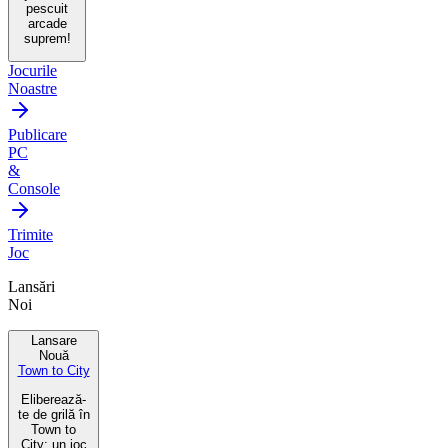
pescuit
arcade
suprem!
Jocurile
Noastre
Publicare
PC
&
Console
Trimite
Joc
Lansări
Noi
Lansare
Nouă
Town to City
Eliberează-
te de grilă în
Town to
City: un joc