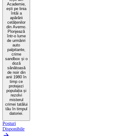
Academie,
ești pe linia
întâi a
apărării
cetățenilor
din Averno.
Plonjează
într-o lume
de urmăriri
auto
palpitante,
crime
sandbox și o
doză
sănătoasă
de noir din
anii 1980 în
timp ce
protejezi
populația și
rezolvi
misterul
crimei tatălui
tău în timpul
datoriei.
Posturi
Disponibile