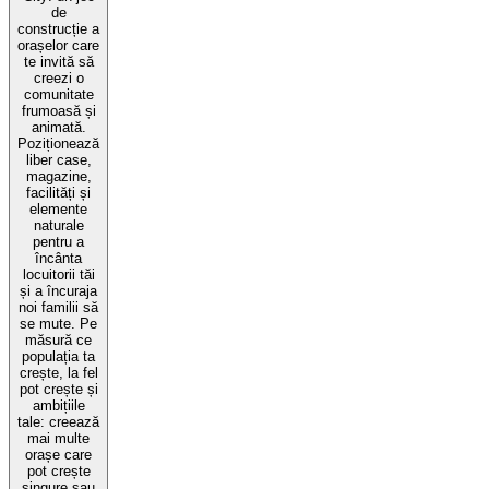
de
construcție a
orașelor care
te invită să
creezi o
comunitate
frumoasă și
animată.
Poziționează
liber case,
magazine,
facilități și
elemente
naturale
pentru a
încânta
locuitorii tăi
și a încuraja
noi familii să
se mute. Pe
măsură ce
populația ta
crește, la fel
pot crește și
ambițiile
tale: creează
mai multe
orașe care
pot crește
singure sau