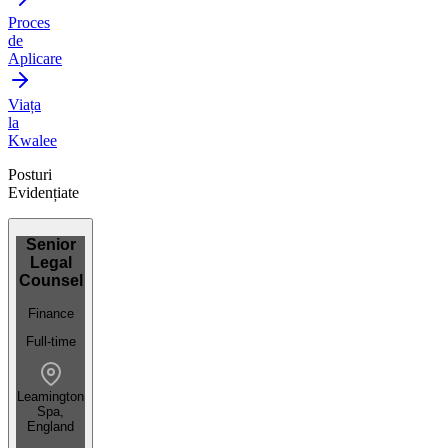
Proces
de
Aplicare
Viața
la
Kwalee
Posturi
Evidențiate
Senior
Legal
Counsel
Finance
Full-time
Leamington
Spa,
England