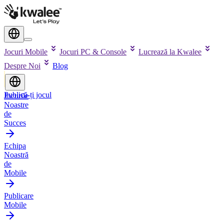
Jocuri Mobile
Jocuri PC & Console
Lucrează la Kwalee
Despre Noi
Blog
Publică-ți jocul
Jocurile
Noastre
de
Succes
Echipa
Noastră
de
Mobile
Publicare
Mobile