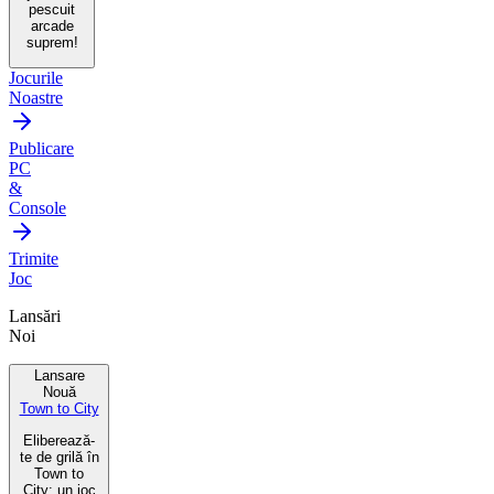
pescuit
arcade
suprem!
Jocurile
Noastre
Publicare
PC
&
Console
Trimite
Joc
Lansări
Noi
Lansare
Nouă
Town to City
Eliberează-
te de grilă în
Town to
City: un joc