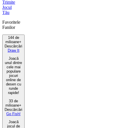
Trimite
Jocul
Tău
Favoritele
Fanilor
144 de
milioane+
Descărcări
Draw It
Joacă
unul dintre
cele mai
populare
jocuri
online de
desen cu
runde
rapide!
33 de
milioane+
Descărcări
Go Fish!
Joacă
jocul de