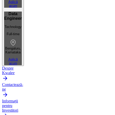
Aplică
acum
Data
Engineer
Technology
Full-time
Bengaluru,
Karnataka
Aplică
acum
Despre
Kwalee
Contactează-
ne
Informații
pentru
Investitori