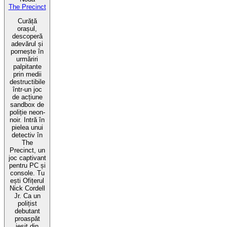
The Precinct
Curăță
orașul,
descoperă
adevărul și
pornește în
urmăriri
palpitante
prin medii
destructibile
într-un joc
de acțiune
sandbox de
poliție neon-
noir. Intră în
pielea unui
detectiv în
The
Precinct, un
joc captivant
pentru PC și
console. Tu
ești Ofițerul
Nick Cordell
Jr. Ca un
polițist
debutant
proaspăt
ieșit din