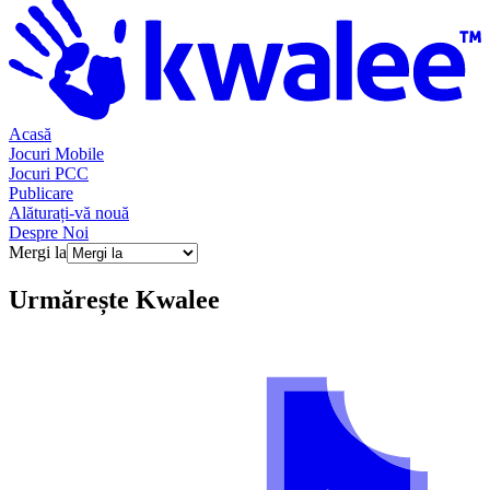
Acasă
Jocuri Mobile
Jocuri PCC
Publicare
Alăturați-vă nouă
Despre Noi
Mergi la
Urmărește
Kwalee