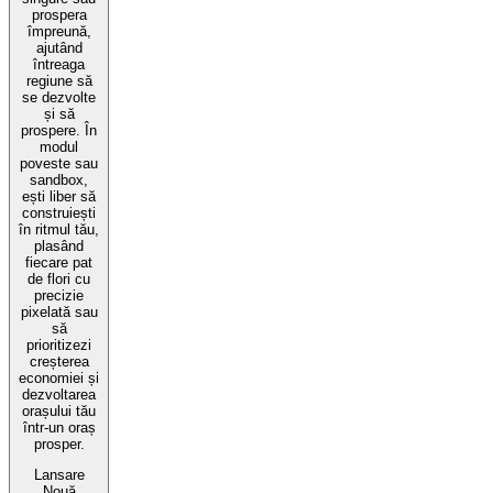
prospera
împreună,
ajutând
întreaga
regiune să
se dezvolte
și să
prospere. În
modul
poveste sau
sandbox,
ești liber să
construiești
în ritmul tău,
plasând
fiecare pat
de flori cu
precizie
pixelată sau
să
prioritizezi
creșterea
economiei și
dezvoltarea
orașului tău
într-un oraș
prosper.
Lansare
Nouă