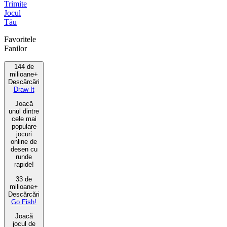
Trimite
Jocul
Tău
Favoritele
Fanilor
144 de
milioane+
Descărcări
Draw It
Joacă
unul dintre
cele mai
populare
jocuri
online de
desen cu
runde
rapide!
33 de
milioane+
Descărcări
Go Fish!
Joacă
jocul de