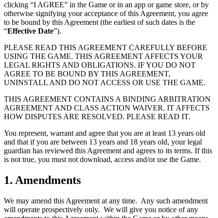
clicking “I AGREE” in the Game or in an app or game store, or by
otherwise signifying your acceptance of this Agreement, you agree
to be bound by this Agreement (the earliest of such dates is the
“
Effective Date
”).
PLEASE READ THIS AGREEMENT CAREFULLY BEFORE
USING THE GAME. THIS AGREEMENT AFFECTS YOUR
LEGAL RIGHTS AND OBLIGATIONS. IF YOU DO NOT
AGREE TO BE BOUND BY THIS AGREEMENT,
UNINSTALL AND DO NOT ACCESS OR USE THE GAME.
THIS AGREEMENT CONTAINS A BINDING ARBITRATION
AGREEMENT AND CLASS ACTION WAIVER. IT AFFECTS
HOW DISPUTES ARE RESOLVED. PLEASE READ IT.
You represent, warrant and agree that you are at least 13 years old
and that if you are between 13 years and 18 years old, your legal
guardian has reviewed this Agreement and agrees to its terms. If this
is not true, you must not download, access and/or use the Game.
1. Amendments
We may amend this Agreement at any time. Any such amendment
will operate prospectively only. We will give you notice of any