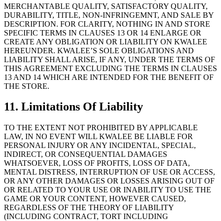
MERCHANTABLE QUALITY, SATISFACTORY QUALITY,
DURABILITY, TITLE, NON-INFRINGEMNT, AND SALE BY
DESCRIPTION. FOR CLARITY, NOTHING IN AND STORE
SPECIFIC TERMS IN CLAUSES 13 OR 14 ENLARGE OR
CREATE ANY OBLIGATION OR LIABILITY ON KWALEE
HEREUNDER. KWALEE’S SOLE OBLIGATIONS AND
LIABILITY SHALL ARISE, IF ANY, UNDER THE TERMS OF
THIS AGREEMENT EXCLUDING THE TERMS IN CLAUSES
13 AND 14 WHICH ARE INTENDED FOR THE BENEFIT OF
THE STORE.
11. Limitations Of Liability
TO THE EXTENT NOT PROHIBITED BY APPLICABLE
LAW, IN NO EVENT WILL KWALEE BE LIABLE FOR
PERSONAL INJURY OR ANY INCIDENTAL, SPECIAL,
INDIRECT, OR CONSEQUENTIAL DAMAGES
WHATSOEVER, LOSS OF PROFITS, LOSS OF DATA,
MENTAL DISTRESS, INTERRUPTION OF USE OR ACCESS,
OR ANY OTHER DAMAGES OR LOSSES ARISING OUT OF
OR RELATED TO YOUR USE OR INABILITY TO USE THE
GAME OR YOUR CONTENT, HOWEVER CAUSED,
REGARDLESS OF THE THEORY OF LIABILITY
(INCLUDING CONTRACT, TORT INCLUDING