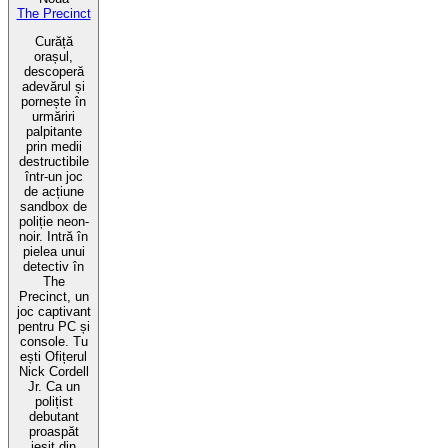
The Precinct
Curăță
orașul,
descoperă
adevărul și
pornește în
urmăriri
palpitante
prin medii
destructibile
într-un joc
de acțiune
sandbox de
poliție neon-
noir. Intră în
pielea unui
detectiv în
The
Precinct, un
joc captivant
pentru PC și
console. Tu
ești Ofițerul
Nick Cordell
Jr. Ca un
polițist
debutant
proaspăt
ieșit din