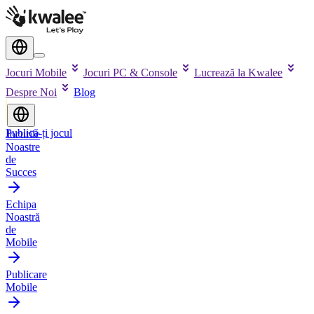
Jocuri Mobile
Jocuri PC & Console
Lucrează la Kwalee
Despre Noi
Blog
Publică-ți jocul
Jocurile
Noastre
de
Succes
Echipa
Noastră
de
Mobile
Publicare
Mobile