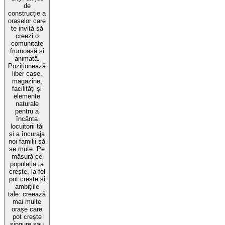
de
construcție a
orașelor care
te invită să
creezi o
comunitate
frumoasă și
animată.
Poziționează
liber case,
magazine,
facilități și
elemente
naturale
pentru a
încânta
locuitorii tăi
și a încuraja
noi familii să
se mute. Pe
măsură ce
populația ta
crește, la fel
pot crește și
ambițiile
tale: creează
mai multe
orașe care
pot crește
singure sau