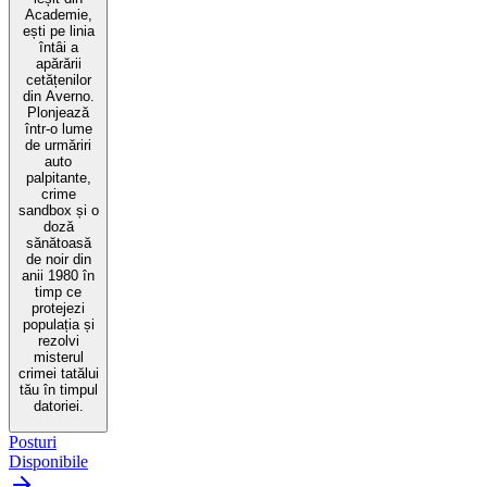
Academie,
ești pe linia
întâi a
apărării
cetățenilor
din Averno.
Plonjează
într-o lume
de urmăriri
auto
palpitante,
crime
sandbox și o
doză
sănătoasă
de noir din
anii 1980 în
timp ce
protejezi
populația și
rezolvi
misterul
crimei tatălui
tău în timpul
datoriei.
Posturi
Disponibile