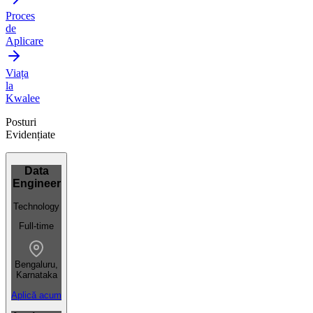
Proces
de
Aplicare
Viața
la
Kwalee
Posturi
Evidențiate
Data
Engineer
Technology
Full-time
Bengaluru,
Karnataka
Aplică acum