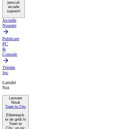
pescuit
arcade
suprem!
Jocurile
Noastre
Publicare
PC
&
Console
Trimite
Joc
Lansări
Noi
Lansare
Nouă
Town to City
Eliberează-
te de grilă în
Town to
City: un joc