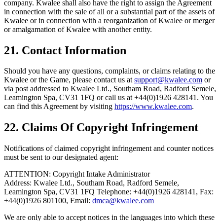
company. Kwalee shall also have the right to assign the Agreement
in connection with the sale of all or a substantial part of the assets of
Kwalee or in connection with a reorganization of Kwalee or merger
or amalgamation of Kwalee with another entity.
21. Contact Information
Should you have any questions, complaints, or claims relating to the
Kwalee or the Game, please contact us at
support@kwalee.com
or
via post addressed to Kwalee Ltd., Southam Road, Radford Semele,
Leamington Spa, CV31 1FQ or call us at +44(0)1926 428141. You
can find this Agreement by visiting
https://www.kwalee.com
.
22. Claims Of Copyright Infringement
Notifications of claimed copyright infringement and counter notices
must be sent to our designated agent:
ATTENTION: Copyright Intake Administrator
Address: Kwalee Ltd., Southam Road, Radford Semele,
Leamington Spa, CV31 1FQ Telephone: +44(0)1926 428141, Fax:
+44(0)1926 801100, Email:
dmca@kwalee.com
We are only able to accept notices in the languages into which these