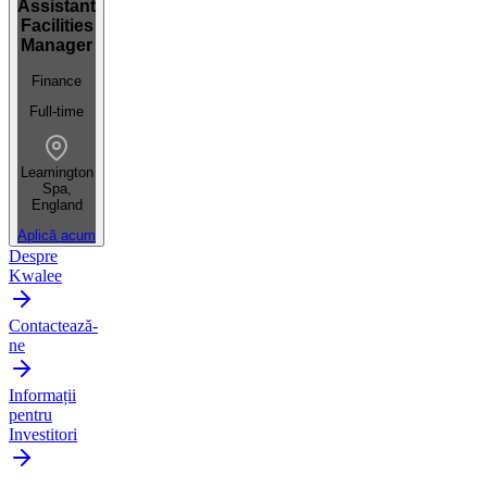
Assistant
Facilities
Manager
Finance
Full-time
Leamington
Spa,
England
Aplică acum
Despre
Kwalee
Contactează-
ne
Informații
pentru
Investitori