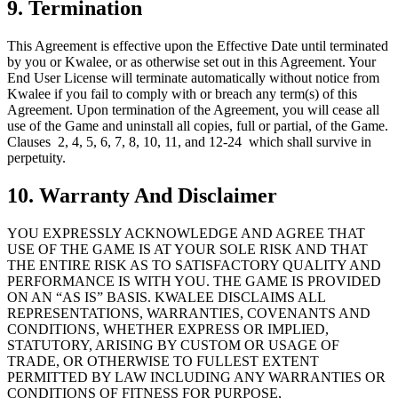
9. Termination
This Agreement is effective upon the Effective Date until terminated
by you or Kwalee, or as otherwise set out in this Agreement. Your
End User License will terminate automatically without notice from
Kwalee if you fail to comply with or breach any term(s) of this
Agreement. Upon termination of the Agreement, you will cease all
use of the Game and uninstall all copies, full or partial, of the Game.
Clauses 2, 4, 5, 6, 7, 8, 10, 11, and 12-24 which shall survive in
perpetuity.
10. Warranty And Disclaimer
YOU EXPRESSLY ACKNOWLEDGE AND AGREE THAT
USE OF THE GAME IS AT YOUR SOLE RISK AND THAT
THE ENTIRE RISK AS TO SATISFACTORY QUALITY AND
PERFORMANCE IS WITH YOU. THE GAME IS PROVIDED
ON AN “AS IS” BASIS. KWALEE DISCLAIMS ALL
REPRESENTATIONS, WARRANTIES, COVENANTS AND
CONDITIONS, WHETHER EXPRESS OR IMPLIED,
STATUTORY, ARISING BY CUSTOM OR USAGE OF
TRADE, OR OTHERWISE TO FULLEST EXTENT
PERMITTED BY LAW INCLUDING ANY WARRANTIES OR
CONDITIONS OF FITNESS FOR PURPOSE,