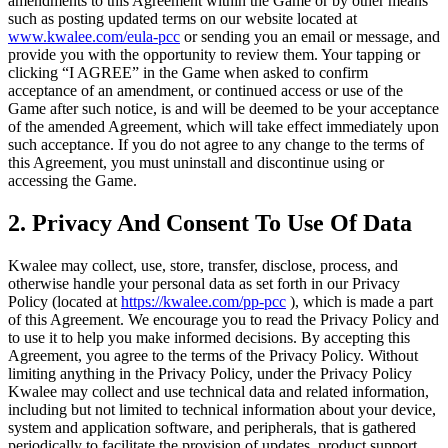
amendments to this Agreement within the Game or by other means
such as posting updated terms on our website located at
www.kwalee.com/eula-pcc
or sending you an email or message, and
provide you with the opportunity to review them. Your tapping or
clicking “I AGREE” in the Game when asked to confirm
acceptance of an amendment, or continued access or use of the
Game after such notice, is and will be deemed to be your acceptance
of the amended Agreement, which will take effect immediately upon
such acceptance. If you do not agree to any change to the terms of
this Agreement, you must uninstall and discontinue using or
accessing the Game.
2. Privacy And Consent To Use Of Data
Kwalee may collect, use, store, transfer, disclose, process, and
otherwise handle your personal data as set forth in our Privacy
Policy (located at
https://kwalee.com/pp-pcc
), which is made a part
of this Agreement. We encourage you to read the Privacy Policy and
to use it to help you make informed decisions. By accepting this
Agreement, you agree to the terms of the Privacy Policy. Without
limiting anything in the Privacy Policy, under the Privacy Policy
Kwalee may collect and use technical data and related information,
including but not limited to technical information about your device,
system and application software, and peripherals, that is gathered
periodically to facilitate the provision of updates, product support