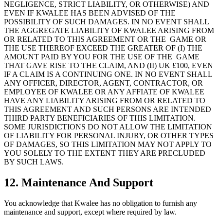
NEGLIGENCE, STRICT LIABILITY, OR OTHERWISE) AND
EVEN IF KWALEE HAS BEEN ADVISED OF THE
POSSIBILITY OF SUCH DAMAGES. IN NO EVENT SHALL
THE AGGREGATE LIABILITY OF KWALEE ARISING FROM
OR RELATED TO THIS AGREEMENT OR THE GAME OR
THE USE THEREOF EXCEED THE GREATER OF (I) THE
AMOUNT PAID BY YOU FOR THE USE OF THE GAME
THAT GAVE RISE TO THE CLAIM, AND (II) UK £100, EVEN
IF A CLAIM IS A CONTINUING ONE. IN NO EVENT SHALL
ANY OFFICER, DIRECTOR, AGENT, CONTRACTOR, OR
EMPLOYEE OF KWALEE OR ANY AFFIATE OF KWALEE
HAVE ANY LIABILITY ARISING FROM OR RELATED TO
THIS AGREEMENT AND SUCH PERSONS ARE INTENDED
THIRD PARTY BENEFICIARIES OF THIS LIMITATION.
SOME JURISDICTIONS DO NOT ALLOW THE LIMITATION
OF LIABILITY FOR PERSONAL INJURY, OR OTHER TYPES
OF DAMAGES, SO THIS LIMITATION MAY NOT APPLY TO
YOU SOLELY TO THE EXTENT THEY ARE PRECLUDED
BY SUCH LAWS.
12. Maintenance And Support
You acknowledge that Kwalee has no obligation to furnish any
maintenance and support, except where required by law.