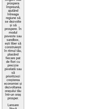
prospera
împreună,
ajutând
întreaga
regiune să
se dezvolte
și să
prospere. În
modul
poveste sau
sandbox,
ești liber să
construiești
în ritmul tău,
plasând
fiecare pat
de flori cu
precizie
pixelată sau
să
prioritizezi
creșterea
economiei și
dezvoltarea
orașului tău
într-un oraș
prosper.
Lansare
Nouă