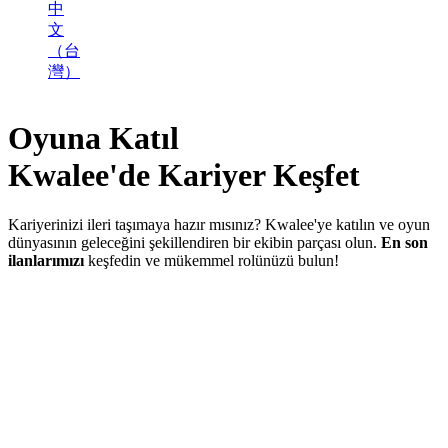
中
文
（台
灣）
Oyuna Katıl
Kwalee'de
Kariyer
Keşfet
Kariyerinizi ileri taşımaya hazır mısınız? Kwalee'ye katılın ve oyun
dünyasının geleceğini şekillendiren bir ekibin parçası olun.
En son
ilanlarımızı
keşfedin ve mükemmel rolünüzü bulun!