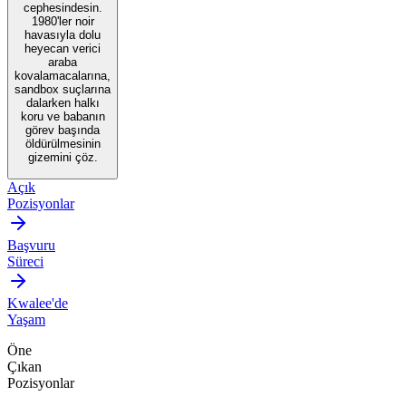
cephesindesin.
1980'ler noir
havasıyla dolu
heyecan verici
araba
kovalamacalarına,
sandbox suçlarına
dalarken halkı
koru ve babanın
görev başında
öldürülmesinin
gizemini çöz.
Açık
Pozisyonlar
Başvuru
Süreci
Kwalee'de
Yaşam
Öne
Çıkan
Pozisyonlar