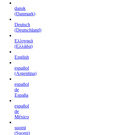
dansk
(Danmark)
Deutsch
(Deutschland)
Ελληνικά
(Ελλάδα)
English
español
(Argentina)
español
de
España
español
de
México
suomi
(Suomi)