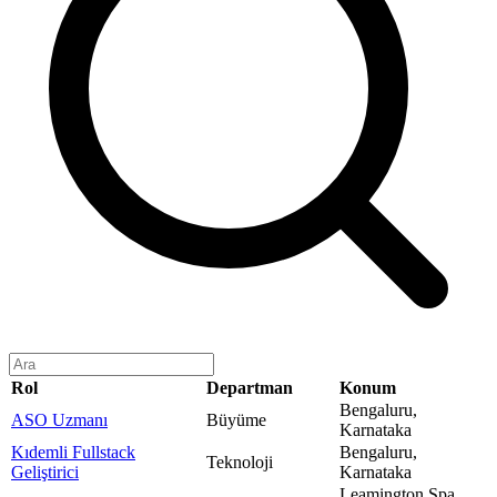
Rol
Departman
Konum
Bengaluru,
ASO Uzmanı
Büyüme
Karnataka
Kıdemli Fullstack
Bengaluru,
Teknoloji
Geliştirici
Karnataka
Leamington Spa,