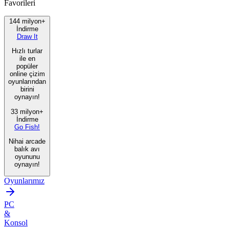
Favorileri
144 milyon+
İndirme
Draw It
Hızlı turlar
ile en
popüler
online çizim
oyunlarından
birini
oynayın!
33 milyon+
İndirme
Go Fish!
Nihai arcade
balık avı
oyununu
oynayın!
Oyunlarımız
PC
&
Konsol