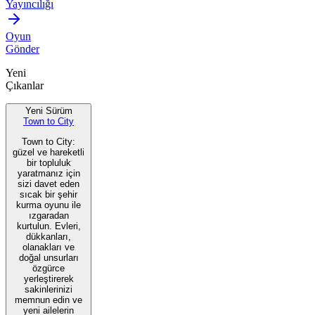
Yayıncılığı
Oyun
Gönder
Yeni
Çıkanlar
Yeni Sürüm
Town to City
Town to City:
güzel ve hareketli
bir topluluk
yaratmanız için
sizi davet eden
sıcak bir şehir
kurma oyunu ile
ızgaradan
kurtulun. Evleri,
dükkanları,
olanakları ve
doğal unsurları
özgürce
yerleştirerek
sakinlerinizi
memnun edin ve
yeni ailelerin