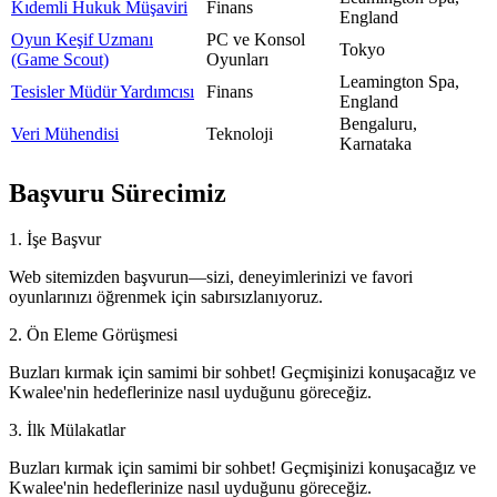
Kıdemli Hukuk Müşaviri
Finans
England
Oyun Keşif Uzmanı
PC ve Konsol
Tokyo
(Game Scout)
Oyunları
Leamington Spa,
Tesisler Müdür Yardımcısı
Finans
England
Bengaluru,
Veri Mühendisi
Teknoloji
Karnataka
Başvuru Sürecimiz
1. İşe Başvur
Web sitemizden başvurun—sizi, deneyimlerinizi ve favori
oyunlarınızı öğrenmek için sabırsızlanıyoruz.
2. Ön Eleme Görüşmesi
Buzları kırmak için samimi bir sohbet! Geçmişinizi konuşacağız ve
Kwalee'nin hedeflerinize nasıl uyduğunu göreceğiz.
3. İlk Mülakatlar
Buzları kırmak için samimi bir sohbet! Geçmişinizi konuşacağız ve
Kwalee'nin hedeflerinize nasıl uyduğunu göreceğiz.