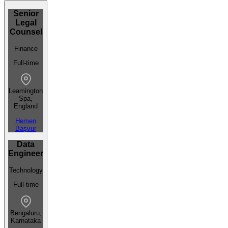
Senior
Legal
Counsel
Finance
Full-time
Leamington
Spa,
England
Hemen
Başvur
Data
Engineer
Technology
Full-time
Bengaluru,
Karnataka