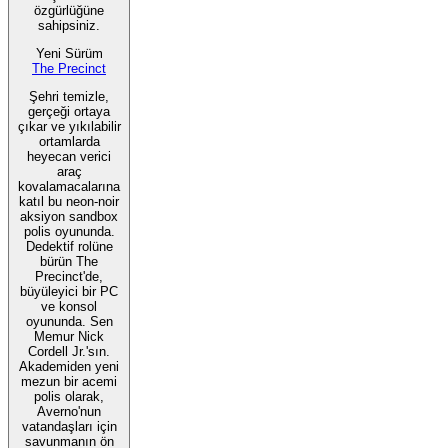
özgürlüğüne
sahipsiniz.
Yeni Sürüm
The Precinct
Şehri temizle,
gerçeği ortaya
çıkar ve yıkılabilir
ortamlarda
heyecan verici
araç
kovalamacalarına
katıl bu neon-noir
aksiyon sandbox
polis oyununda.
Dedektif rolüne
bürün The
Precinct'de,
büyüleyici bir PC
ve konsol
oyununda. Sen
Memur Nick
Cordell Jr.'sın.
Akademiden yeni
mezun bir acemi
polis olarak,
Averno'nun
vatandaşları için
savunmanın ön