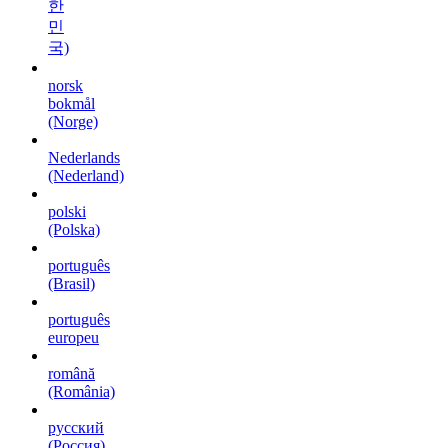
한
민
국)
norsk
bokmål
(Norge)
Nederlands
(Nederland)
polski
(Polska)
português
(Brasil)
português
europeu
română
(România)
русский
(Россия)