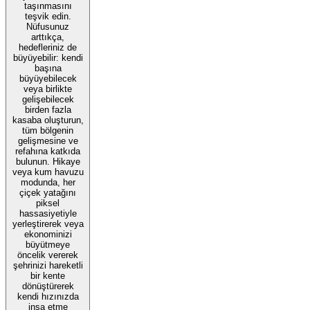
taşınmasını
teşvik edin.
Nüfusunuz
arttıkça,
hedefleriniz de
büyüyebilir: kendi
başına
büyüyebilecek
veya birlikte
gelişebilecek
birden fazla
kasaba oluşturun,
tüm bölgenin
gelişmesine ve
refahına katkıda
bulunun. Hikaye
veya kum havuzu
modunda, her
çiçek yatağını
piksel
hassasiyetiyle
yerleştirerek veya
ekonominizi
büyütmeye
öncelik vererek
şehrinizi hareketli
bir kente
dönüştürerek
kendi hızınızda
inşa etme