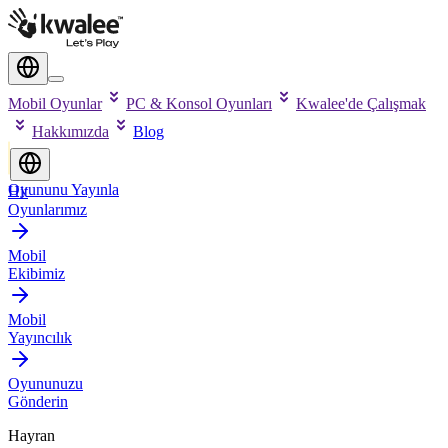
Mobil Oyunlar
PC & Konsol Oyunları
Kwalee'de Çalışmak
Hakkımızda
Blog
Oyununu Yayınla
Hit
Oyunlarımız
Mobil
Ekibimiz
Mobil
Yayıncılık
Oyununuzu
Gönderin
Hayran