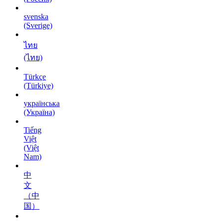
svenska
(Sverige)
ไทย
(ไทย)
Türkçe
(Türkiye)
українська
(Україна)
Tiếng
Việt
(Việt
Nam)
中
文
（中
国）