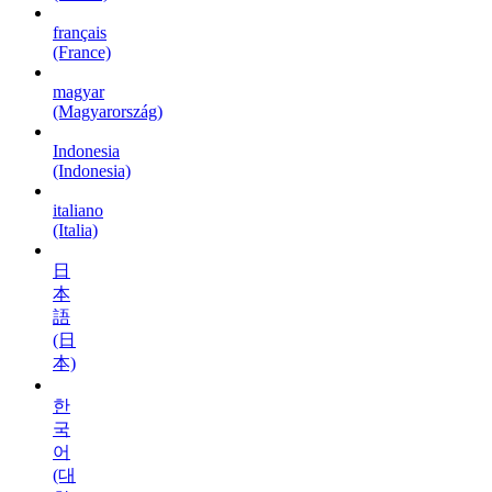
français
(France)
magyar
(Magyarország)
Indonesia
(Indonesia)
italiano
(Italia)
日
本
語
(日
本)
한
국
어
(대