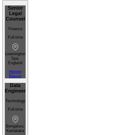
Senior
Legal
Counsel
Finance
Full-time
Leamington
Spa,
England
Hemen
Başvur
Data
Engineer
Technology
Full-time
Bengaluru,
Karnataka