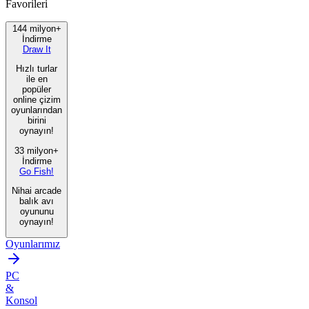
Favorileri
144 milyon+
İndirme
Draw It
Hızlı turlar
ile en
popüler
online çizim
oyunlarından
birini
oynayın!
33 milyon+
İndirme
Go Fish!
Nihai arcade
balık avı
oyununu
oynayın!
Oyunlarımız
PC
&
Konsol