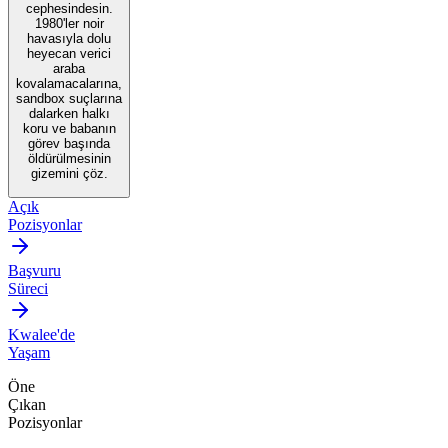
cephesindesin.
1980'ler noir
havasıyla dolu
heyecan verici
araba
kovalamacalarına,
sandbox suçlarına
dalarken halkı
koru ve babanın
görev başında
öldürülmesinin
gizemini çöz.
Açık
Pozisyonlar
Başvuru
Süreci
Kwalee'de
Yaşam
Öne
Çıkan
Pozisyonlar