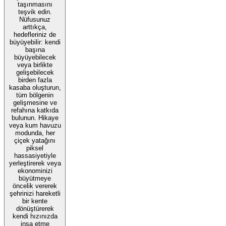
taşınmasını
teşvik edin.
Nüfusunuz
arttıkça,
hedefleriniz de
büyüyebilir: kendi
başına
büyüyebilecek
veya birlikte
gelişebilecek
birden fazla
kasaba oluşturun,
tüm bölgenin
gelişmesine ve
refahına katkıda
bulunun. Hikaye
veya kum havuzu
modunda, her
çiçek yatağını
piksel
hassasiyetiyle
yerleştirerek veya
ekonominizi
büyütmeye
öncelik vererek
şehrinizi hareketli
bir kente
dönüştürerek
kendi hızınızda
inşa etme