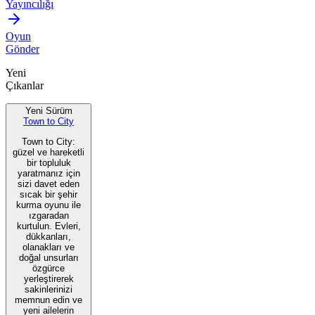
Yayıncılığı
Oyun
Gönder
Yeni
Çıkanlar
Yeni Sürüm
Town to City
Town to City:
güzel ve hareketli
bir topluluk
yaratmanız için
sizi davet eden
sıcak bir şehir
kurma oyunu ile
ızgaradan
kurtulun. Evleri,
dükkanları,
olanakları ve
doğal unsurları
özgürce
yerleştirerek
sakinlerinizi
memnun edin ve
yeni ailelerin