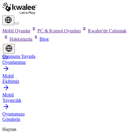
Mobil Oyunlar
PC & Konsol Oyunları
Kwalee'de Çalışmak
Hakkımızda
Blog
Oyununu Yayınla
Hit
Oyunlarımız
Mobil
Ekibimiz
Mobil
Yayıncılık
Oyununuzu
Gönderin
Hayran