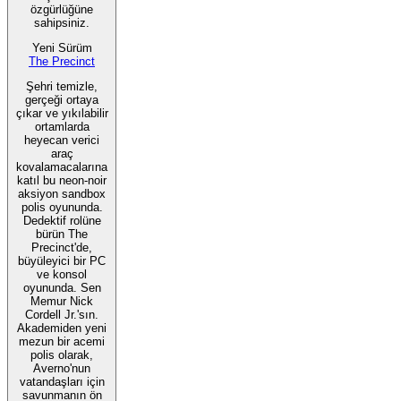
özgürlüğüne
sahipsiniz.
Yeni Sürüm
The Precinct
Şehri temizle,
gerçeği ortaya
çıkar ve yıkılabilir
ortamlarda
heyecan verici
araç
kovalamacalarına
katıl bu neon-noir
aksiyon sandbox
polis oyununda.
Dedektif rolüne
bürün The
Precinct'de,
büyüleyici bir PC
ve konsol
oyununda. Sen
Memur Nick
Cordell Jr.'sın.
Akademiden yeni
mezun bir acemi
polis olarak,
Averno'nun
vatandaşları için
savunmanın ön