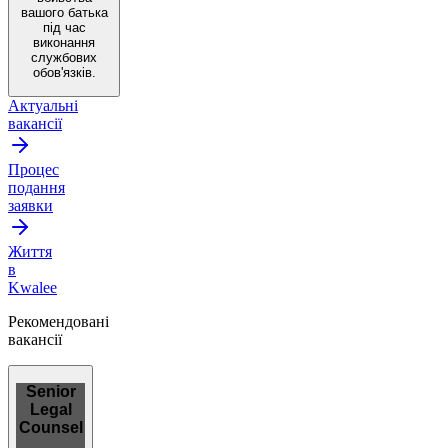
вашого батька
під час
виконання
службових
обов'язків.
Актуальні
вакансії
Процес
подання
заявки
Життя
в
Kwalee
Рекомендовані
вакансії
Senior
Legal
Counsel