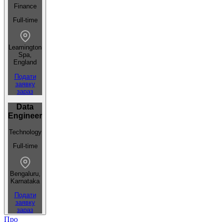
Finance
Full-time
Leamington
Spa,
England
Подати
заявку
зараз
Data
Engineer
Technology
Full-time
Bengaluru,
Karnataka
Подати
заявку
зараз
Про