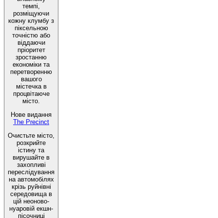
темпі,
розміщуючи
кожну клумбу з
піксельною
точністю або
віддаючи
пріоритет
зростанню
економіки та
перетворенню
вашого
містечка в
процвітаюче
місто.
Нове видання
The Precinct
Очистьте місто,
розкрийте
істину та
вирушайте в
захопливі
переслідування
на автомобілях
крізь руйнівні
середовища в
цій неоново-
нуаровій екшн-
пісочниці