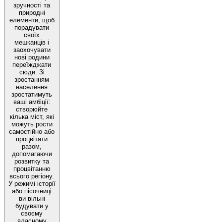
зручності та
природні
елементи, щоб
порадувати
своїх
мешканців і
заохочувати
нові родини
переїжджати
сюди. Зі
зростанням
населення
зростатимуть
ваші амбіції:
створюйте
кілька міст, які
можуть рости
самостійно або
процвітати
разом,
допомагаючи
розвитку та
процвітанню
всього регіону.
У режимі історії
або пісочниці
ви вільні
будувати у
своєму
власному