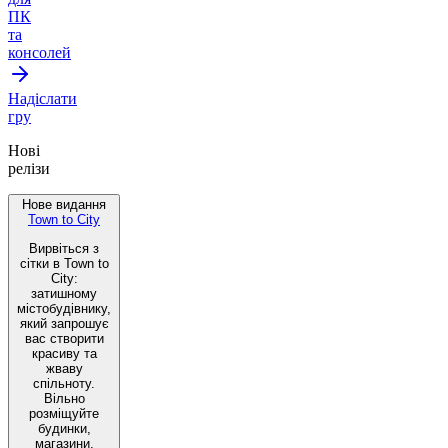
ПК
та
консолей
Надіслати
гру
Нові
релізи
Нове видання
Town to City
Вирвіться з
сітки в Town to
City:
затишному
містобудівнику,
який запрошує
вас створити
красиву та
жваву
спільноту.
Вільно
розміщуйте
будинки,
магазини,