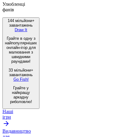
Улюбленці
фанів
144 мільйони+
завантажень
Draw It
Грайте в одну з
найпопулярніших
онлайн-ігор для
малювання з
швидкими
раундами!
33 мільйони+
завантажень
Go Fish!
Грайте у
найкращу
аркадну
риболовлю!
Наші
ігри
Видавництво
для