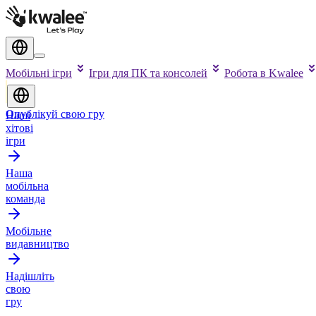
Мобільні ігри
Ігри для ПК та консолей
Робота в Kwalee
Опублікуй свою гру
Наші
хітові
ігри
Наша
мобільна
команда
Мобільне
видавництво
Надішліть
свою
гру