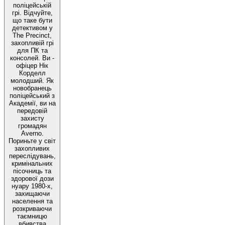
поліцейській
грі. Відчуйте,
що таке бути
детективом у
The Precinct,
захопливій грі
для ПК та
консолей. Ви -
офіцер Нік
Корделл
молодший. Як
новобранець
поліцейський з
Академії, ви на
передовій
захисту
громадян
Averno.
Пориньте у світ
захопливих
переслідувань,
кримінальних
пісочниць та
здорової дози
нуару 1980-х,
захищаючи
населення та
розкриваючи
таємницю
вбивства