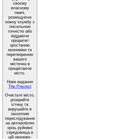
своєму
власному
темпі,
розміщуючи
кожну клумбу з
піксельною
точністю або
віддаючи
пріоритет
зростанню
економіки та
перетворенню
вашого
містечка в
процвітаюче
місто.
Нове видання
The Precinct
Очистьте місто,
розкрийте
істину та
вирушайте в
захопливі
переслідування
на автомобілях
крізь руйнівні
середовища в
цій неоново-