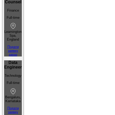
Counsel
Finance
Full-time
Leamington
Spa,
England
Подати
заявку
зараз
Data
Engineer
Technology
Full-time
Bengaluru,
Karnataka
Подати
заявку