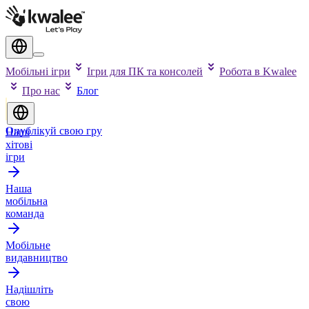
Мобільні ігри
Ігри для ПК та консолей
Робота в Kwalee
Про нас
Блог
Опублікуй свою гру
Наші
хітові
ігри
Наша
мобільна
команда
Мобільне
видавництво
Надішліть
свою