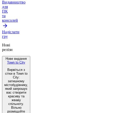
Видавництво
для
ПК
та
консолей
Надіслати
гру
Нові
релізи
Нове видання
Town to City
Вирвіться з
сітки в Town to
City:
затишному
містобудівнику,
який запрошує
вас створити
красиву та
жваву
спільноту.
Вільно
розміщуйте