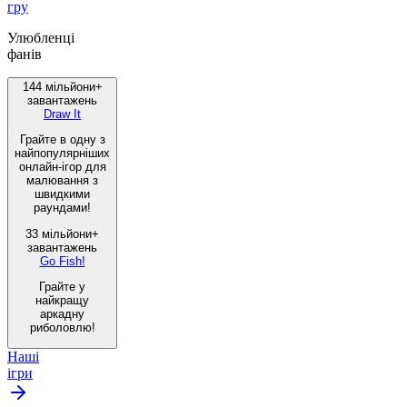
гру
Улюбленці
фанів
144 мільйони+
завантажень
Draw It
Грайте в одну з
найпопулярніших
онлайн-ігор для
малювання з
швидкими
раундами!
33 мільйони+
завантажень
Go Fish!
Грайте у
найкращу
аркадну
риболовлю!
Наші
ігри