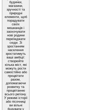
будинки,
магазини,
зручності та
природні
елементи, щоб
порадувати
своїх
мешканців і
заохочувати
нові родини
переїжджати
сюди. Зі
зростанням
населення
зростатимуть
ваші амбіції:
створюйте
кілька міст, які
можуть рости
самостійно або
процвітати
разом,
допомагаючи
розвитку та
процвітанню
всього регіону.
У режимі історії
або пісочниці
ви вільні
будувати у