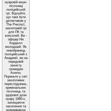
нуаровій екшн-
пісочниці
поліцейській
грі. Відчуйте,
що таке бути
детективом у
The Precinct,
захопливій грі
для ПК та
консолей. Ви -
офіцер Нік
Корделл
молодший. Як
новобранець
поліцейський з
Академії, ви на
передовій
захисту
громадян
Averno.
Пориньте у світ
захопливих
переслідувань,
кримінальних
пісочниць та
здорової дози
нуару 1980-х,
захищаючи
населення та
розкриваючи