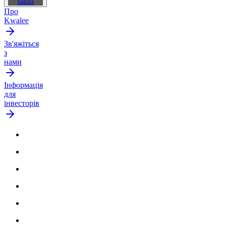
зараз
Про
Kwalee
Зв'яжіться
з
нами
Інформація
для
інвесторів