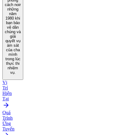
phong
cách noir
những
năm
1980 khi
bạn bảo
vệ dân
chúng và
giải
quyết vụ
ám sát
của cha
mình
trong lúc
thực thi
nhiệm
vụ.
Vị
Trí
Hiện
Tại
Quá
Trình
Ứng
Tuyển