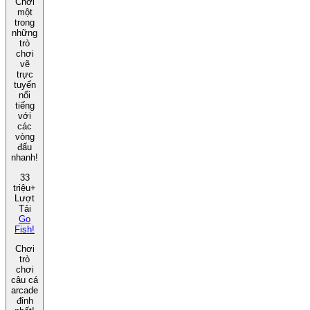
Chơi
một
trong
những
trò
chơi
vẽ
trực
tuyến
nổi
tiếng
với
các
vòng
đấu
nhanh!
33
triệu+
Lượt
Tải
Go
Fish!
Chơi
trò
chơi
câu cá
arcade
đỉnh