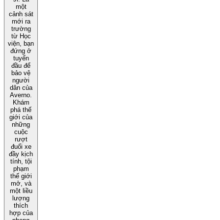
một
cảnh sát
mới ra
trường
từ Học
viện, bạn
đứng ở
tuyến
đầu để
bảo vệ
người
dân của
Averno.
Khám
phá thế
giới của
những
cuộc
rượt
đuổi xe
đầy kịch
tính, tội
phạm
thế giới
mở, và
một liều
lượng
thích
hợp của