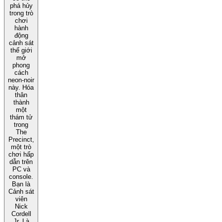
phá hủy
trong trò
chơi
hành
động
cảnh sát
thế giới
mở
phong
cách
neon-noir
này. Hóa
thân
thành
một
thám tử
trong
The
Precinct,
một trò
chơi hấp
dẫn trên
PC và
console.
Bạn là
Cảnh sát
viên
Nick
Cordell
Jr. Là