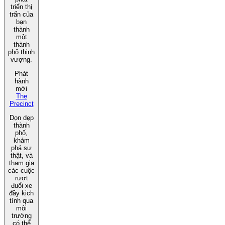
triển thị
trấn của
bạn
thành
một
thành
phố thịnh
vượng.
Phát
hành
mới
The
Precinct
Dọn dẹp
thành
phố,
khám
phá sự
thật, và
tham gia
các cuộc
rượt
đuổi xe
đầy kịch
tính qua
môi
trường
có thể