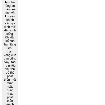
làm hài
lòng cư
dân của
bạn và
khuyến
khích
các gia
đình mới
đến sinh
sống.
Khi dân
số của
bạn tăng
lên,
tham
vọng của
bạn cũng
vậy: tạo
ra nhiều
thị trấn
có thể
phát
triển một
mình
hoặc
cùng
nhau
phát
triển
mạnh