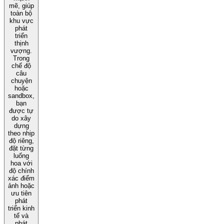
mẽ, giúp
toàn bộ
khu vực
phát
triển
thịnh
vượng.
Trong
chế độ
câu
chuyện
hoặc
sandbox,
bạn
được tự
do xây
dựng
theo nhịp
độ riêng,
đặt từng
luống
hoa với
độ chính
xác điểm
ảnh hoặc
ưu tiên
phát
triển kinh
tế và
phát