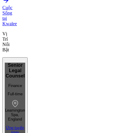
Cuộc
Sống
tại
Kwalee
Vị
Trí
Nổi
Bật
Senior
Legal
Counsel
Finance
Full-time
Leamington
Spa,
England
Ứng tuyển
ngay