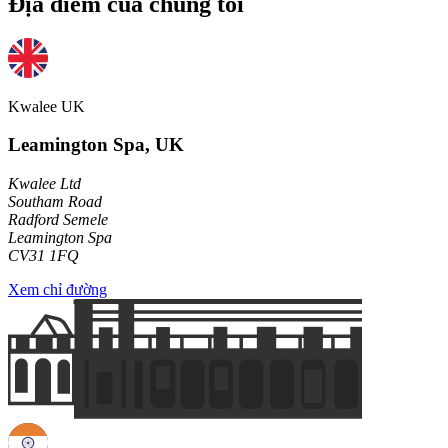
Địa điểm của chúng tôi
Kwalee UK
Leamington Spa, UK
Kwalee Ltd
Southam Road
Radford Semele
Leamington Spa
CV31 1FQ
Xem chỉ đường