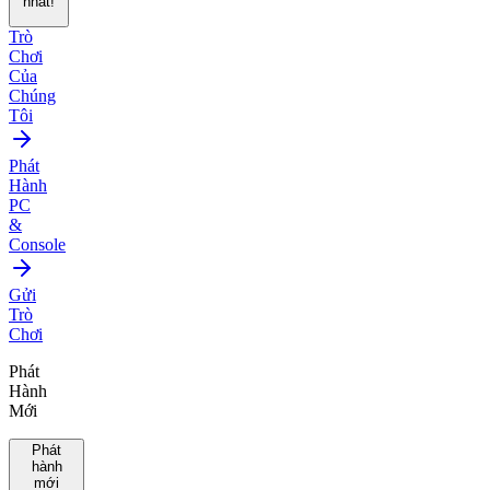
nhất!
Trò
Chơi
Của
Chúng
Tôi
Phát
Hành
PC
&
Console
Gửi
Trò
Chơi
Phát
Hành
Mới
Phát
hành
mới