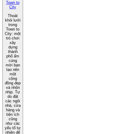
Town to
City
Thoát
khỏi lưới
trong
Town to
City: một
trò chơi
xây
dựng
thành
phố ấm
cúng
mời bạn
tạo nên
một
cộng
đồng đẹp
và nhộn
nhịp. Tự
do đặt
các ngôi
nhà, cửa
hàng và
tiện ích
cũng
như các
yếu tố tự
nhiên để