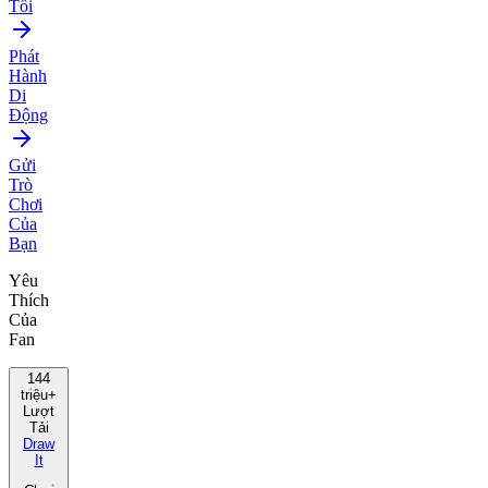
Tôi
Phát
Hành
Di
Động
Gửi
Trò
Chơi
Của
Bạn
Yêu
Thích
Của
Fan
144
triệu+
Lượt
Tải
Draw
It