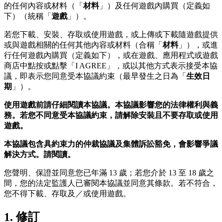
的任何內容或材料（「
材料
」）及任何遊戲內購買（定義如
下）（統稱「
遊戲
」）。
若您下載、安裝、存取或使用遊戲，或上傳或下載隨遊戲提供
或與遊戲相關的任何其他內容或材料（合稱「
材料
」），或進
行任何遊戲內購買（定義如下），或在遊戲、應用程式或遊戲
商店中點按或點擊「I AGREE」，或以其他方式表示接受本協
議，即表示您同意受本協議約束（最早發生之日為「
生效日
期
」）。
使用遊戲前請仔細閱讀本協議。本協議影響您的法律權利與義
務。若您不同意受本協議約束，請解除安裝且不要存取或使用
遊戲。
本協議包含具約束力的仲裁協議及集體訴訟豁免，會影響爭議
解決方式。請閱讀。
您聲明、保證並同意您已年滿 13 歲；若您介於 13 至 18 歲之
間，您的法定監護人已審閱本協議並同意其條款。若不符合，
您不得下載、存取及／或使用遊戲。
1. 修訂