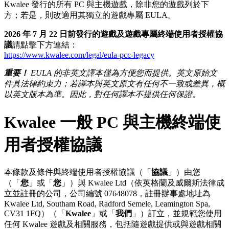
Kwalee 發行的所有 PC 與主機遊戲，除非您的遊戲列於下
方；若是，則改適用其獨立的遊戲專屬 EULA。
2026 年 7 月 22 日前發行的遊戲及遊戲專屬終端使用者授權協
議
請點擊下方連結：
https://www.kwalee.com/legal/eula-pcc-legacy
重要！
EULA 的非英文譯本僅為方便您而提供。英文原始文
件具法律約束力；若譯本與英文原文有任何不一致或差異，概
以英文版本為準。因此，對任何譯本不提供任何保證。
Kwalee 一般 PC 與主機終端使
用者授權協議
本條款及條件與終端使用者授權協議（「
協議
」）由您
（「
您
」或「
您
」）與 Kwalee Ltd（依英格蘭及威爾斯法律成
立並註冊的公司，公司編號 07648078，註冊辦事處地址為
Kwalee Ltd, Southam Road, Radford Semele, Leamington Spa,
CV31 1FQ）（「
Kwalee
」或「
我們
」）訂立，並規範您使用
任何 Kwalee 遊戲及相關服務，包括隨遊戲提供或與遊戲相關