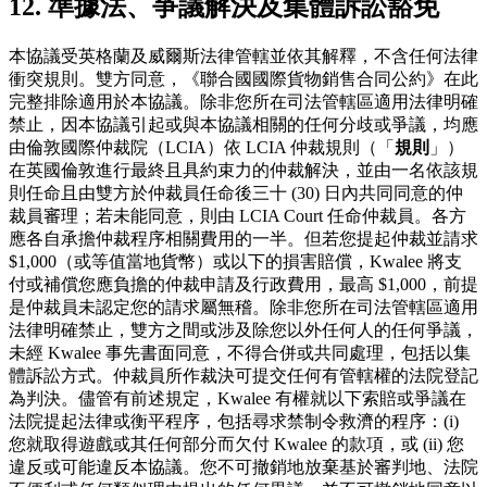
12. 準據法、爭議解決及集體訴訟豁免
本協議受英格蘭及威爾斯法律管轄並依其解釋，不含任何法律
衝突規則。雙方同意，《聯合國國際貨物銷售合同公約》在此
完整排除適用於本協議。除非您所在司法管轄區適用法律明確
禁止，因本協議引起或與本協議相關的任何分歧或爭議，均應
由倫敦國際仲裁院（LCIA）依 LCIA 仲裁規則（「
規則
」）
在英國倫敦進行最終且具約束力的仲裁解決，並由一名依該規
則任命且由雙方於仲裁員任命後三十 (30) 日內共同同意的仲
裁員審理；若未能同意，則由 LCIA Court 任命仲裁員。各方
應各自承擔仲裁程序相關費用的一半。但若您提起仲裁並請求
$1,000（或等值當地貨幣）或以下的損害賠償，Kwalee 將支
付或補償您應負擔的仲裁申請及行政費用，最高 $1,000，前提
是仲裁員未認定您的請求屬無稽。除非您所在司法管轄區適用
法律明確禁止，雙方之間或涉及除您以外任何人的任何爭議，
未經 Kwalee 事先書面同意，不得合併或共同處理，包括以集
體訴訟方式。仲裁員所作裁決可提交任何有管轄權的法院登記
為判決。儘管有前述規定，Kwalee 有權就以下索賠或爭議在
法院提起法律或衡平程序，包括尋求禁制令救濟的程序：(i)
您就取得遊戲或其任何部分而欠付 Kwalee 的款項，或 (ii) 您
違反或可能違反本協議。您不可撤銷地放棄基於審判地、法院