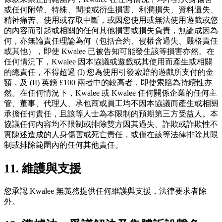
或任何附帶、特殊、間接或衍生損害、利潤損失、資料遺失、
精神痛苦、使用或存取中斷，或因您使用或無法使用遊戲或您
的內容而引起或相關的任何其他損害或損失負責，無論成因為
何，亦無論責任理論為何（包括合約、侵權含過失、嚴格責任
或其他），即使 Kwalee 已被告知可能發生該等損害亦然。在
任何情況下，Kwalee 因本協議或遊戲或其使用而產生或相關
的總責任，不得超過 (I) 您為使用引發索賠的遊戲所支付的金
額，及 (II) 英鎊 £100 兩者中的較高者，即使索賠為持續性亦
然。在任何情況下，Kwalee 或 Kwalee 任何關係企業的任何主
管、董事、代理人、承包商或員工均不因本協議而產生或相關
承擔任何責任，且該等人士為本限制的預期第三方受益人。本
協議任何內容均不限制或排除雙方因其過失、詐欺或詐欺性不
實陳述造成的人身傷害或死亡責任，或僅在該等法律排除其限
制或排除範圍內的任何其他責任。
11. 維護與支援
您承認 Kwalee 無義務提供任何維護與支援，法律要求者除
外。