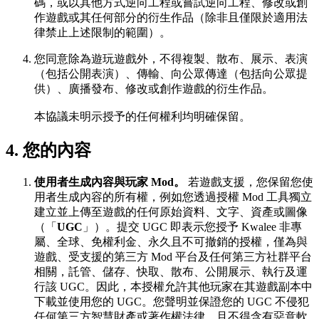
碼，或以其他方式逆向工程或嘗試逆向工程、修改或創
作遊戲或其任何部分的衍生作品（除非且僅限於適用法
律禁止上述限制的範圍）。
您同意除為遊玩遊戲外，不得複製、散布、展示、表演
（包括公開表演）、傳輸、向公眾傳達（包括向公眾提
供）、廣播發布、修改或創作遊戲的衍生作品。
本協議未明示授予的任何權利均明確保留。
4. 您的內容
使用者生成內容與玩家 Mod。
若遊戲支援，您保留您使
用者生成內容的所有權，例如您透過授權 Mod 工具獨立
建立並上傳至遊戲的任何原始資料、文字、資產或圖像
（「
UGC
」）。提交 UGC 即表示您授予 Kwalee 非專
屬、全球、免權利金、永久且不可撤銷的授權，僅為與
遊戲、受支援的第三方 Mod 平台及任何第三方社群平台
相關，託管、儲存、快取、散布、公開展示、執行及運
行該 UGC。因此，本授權允許其他玩家在其遊戲副本中
下載並使用您的 UGC。您聲明並保證您的 UGC 不侵犯
任何第三方智慧財產或著作權法律，且不得含有惡意軟