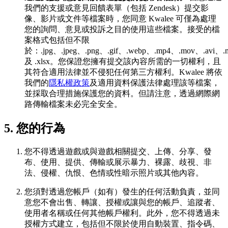
我們的支援或意見回饋表單（包括 Zendesk）提交影
像、影片或文件等檔案時，您同意 Kwalee 可僅為處理
您的詢問、意見或投訴之目的使用這些檔案。接受的檔
案格式包括但不限
於：.jpg、.jpeg、.png、.gif、.webp、.mp4、.mov、.avi、.mk
及 .xlsx。您保證您擁有提交該內容所需的一切權利，且
其符合適用法律並不侵犯任何第三方權利。Kwalee 將依
我們的
隱私權政策
及適用資料保護法律處理該等檔案，
並採取合理措施保護您的資料。但請注意，透過網際網
路傳輸檔案未必完全安全。
5. 您的行為
您不得透過遊戲或與遊戲相關提交、上傳、分享、發
布、使用、提供、傳輸或展示暴力、裸露、歧視、非
法、侵權、仇恨、色情或性暗示照片或其他內容。
您須對透過您帳戶（如有）發生的任何活動負責，並同
意您不會出售、轉讓、授權或讓與您的帳戶、追蹤者、
使用者名稱或任何其他帳戶權利。此外，您不得透過未
授權方式建立，包括但不限於使用自動裝置、指令碼、