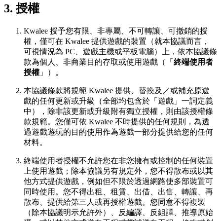
3. 授權
Kwalee 授予您有限、非專屬、不可轉讓、可撤銷的授
權，僅可在 Kwalee 提供遊戲的裝置（就本協議而言，
可視情況為 PC、遊戲主機或平板電腦）上，依本協議條
款為個人、非商業目的存取或使用遊戲（「
終端使用者
授權
」）。
本協議條款將規範 Kwalee 提供、替換及／或補充原遊
戲的任何更新或升級（全部均包含於「遊戲」一詞定義
中），除非該更新或升級附有獨立授權，則由該授權條
款規範。您僅可依 Kwalee 不時提供的任何規則，為透
過遊戲遊玩的目的使用作為遊戲一部分提供給您的任何
材料。
終端使用者授權不允許您在非您擁有或控制的任何裝置
上使用遊戲；除本協議另有規定外，您不得散布或以其
他方式提供遊戲，例如但不限於透過網路使多部裝置可
同時使用。您不得出租、租賃、出借、出售、轉讓、再
散布、提供給第三人或再授權遊戲。您同意不得複製
（除本協議明示允許外）、反編譯、反組譯、推導原始