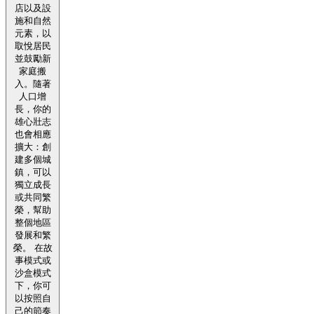
店以及設
施和自然
元素，以
取悅居民
並鼓勵新
家庭搬
入。隨著
人口增
長，你的
雄心壯志
也會相應
擴大：創
建多個城
鎮，可以
獨立成長
或共同繁
榮，幫助
整個地區
發展和繁
榮。 在故
事模式或
沙盒模式
下，你可
以按照自
己的節奏