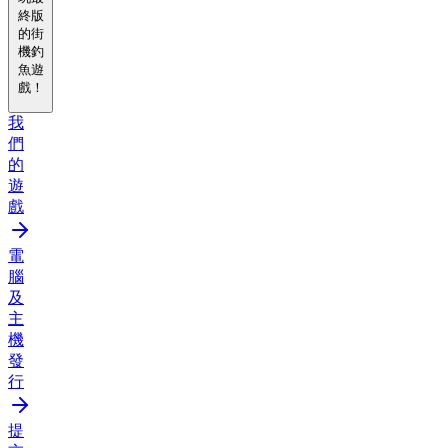
終版
的街
機釣
魚遊
戲！
我
們
的
遊
戲
電
腦
及
主
機
發
行
提