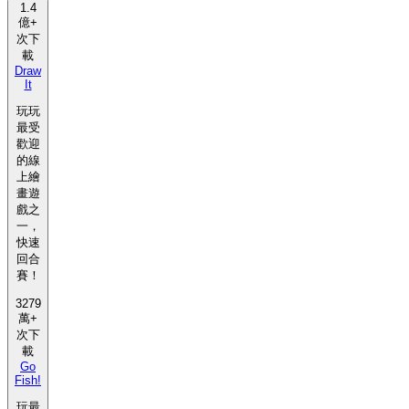
1.4
億+
次下
載
Draw
It
玩玩
最受
歡迎
的線
上繪
畫遊
戲之
一，
快速
回合
賽！
3279
萬+
次下
載
Go
Fish!
玩最