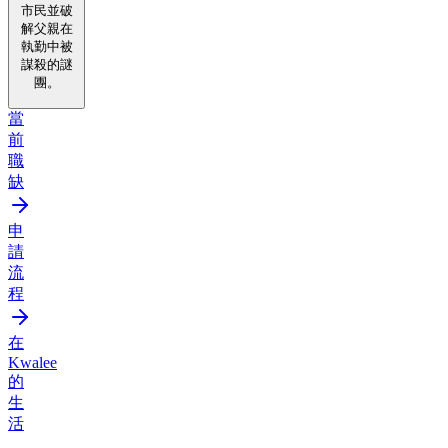
市民並破
解父親在
執勤中被
謀殺的謎
團。
當
前
職
缺
申
請
流
程
在
Kwalee
的
生
活