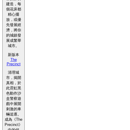
建造，每
個花床都
精心擺
放，或優
先發展經
濟，將你
的城鎮發
展成繁華
城市。
新版本
The
Precinct
清理城
市，揭開
真相，於
此霓虹黑
色動作沙
盒警察遊
戲中展開
刺激的車
輛追逐。
成為《The
Precinct》
中的偵