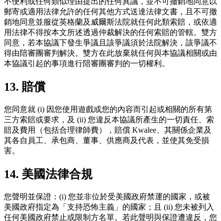
不便利或任何類似理由提出的任何異議，並不可撤銷地同意以
郵寄或適用法律允許的任何其他方式送達法律文書，且不可撤
銷地同意並服從英格蘭及威爾斯法院就任何此類索賠，或依適
用法律不得按本文所述透過仲裁解決的任何索賠的管轄。雙方
同意，若本協議下發生爭議且該爭議須於法院解決，該爭議不
得由陪審團審判解決。雙方在此放棄就任何與本協議相關或由
本協議引起的事項進行陪審團審判的一切權利。
13. 賠償
您同意就 (i) 因您使用遊戲或您的內容而引起或相關的所有第
三方索賠或要求，及 (ii) 您違反本協議所產生的一切責任、索
賠及費用（包括合理律師費），賠償 Kwalee、其關係企業及
其各自員工、承包商、董事、供應商及代表，並使其免受損
害。
14. 美國法律合規
您聲明並保證：(i) 您並非位於受美國政府禁運的國家，或被
美國政府指定為「支持恐怖主義」的國家；且 (ii) 您未被列入
任何美國政府禁止或限制方名單。若此聲明與保證遭違反，您