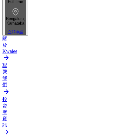
Full-time
Bengaluru,
Karnataka
立即申請
關
於
Kwalee
聯
繫
我
們
投
資
者
資
訊