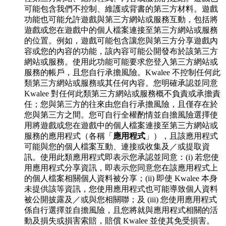
可能包含我們不控制、維護或背書的第三方材料。遊戲
功能也可能允許遊戲與第三方網站或服務互動，包括將
遊戲或您在遊戲中的個人檔案連接至第三方網站或服務
的位置。例如，遊戲可能包含讓您與第三方分享遊戲內
容或您的內容的功能，該內容可能公開發布於該第三方
網站或服務。使用此功能可能要求您登入第三方網站或
服務的帳戶，且您自行承擔風險。Kwalee 不控制任何此
類第三方網站或服務或其任何內容。您明確承認並同意
Kwalee 對任何此類第三方網站或服務概不負責或承擔責
任；您與第三方的往來由您自行承擔風險，且僅存在於
您與第三方之間。您可自行全權酌情並自擔風險選擇使
用將遊戲或您在遊戲中的個人檔案連接至第三方網站或
服務的應用程式（各稱「
應用程式
」），且該應用程式
可能與您的個人檔案互動、連接或收集及／或提取資
訊。使用此類應用程式即表示您承認並同意：(i) 若您使
用應用程式分享資訊，即表示您同意您在該應用程式上
的個人檔案相關個人資料被分享；(ii) 即使 Kwalee 本身
未提供該等資訊，您使用應用程式也可能導致個人資料
被公開披露及／或與您相關聯；及 (iii) 您使用應用程式
係自行選擇並自擔風險，且您將就與應用程式相關的活
動及損失或損害索賠，賠償 Kwalee 並使其免受損害。