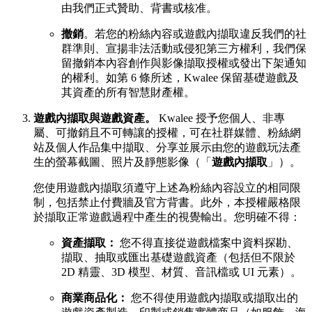
由我們正式贊助、背書或核准。
撤銷
。若您的粉絲內容或遊戲內擷取違反我們的社
群準則、宣揚非法活動或侵犯第三方權利，我們保
留撤銷本內容創作與影像擷取授權或發出下架通知
的權利。如第 6 條所述，Kwalee 保留基礎遊戲及
其資產的所有智慧財產權。
遊戲內擷取與遊戲資產。
Kwalee 授予您個人、非專
屬、可撤銷且不可轉讓的授權，可在社群媒體、粉絲網
站及個人作品集中擷取、分享並展示由您的遊戲玩法產
生的螢幕截圖、照片及靜態影像（「
遊戲內擷取
」）。
您使用遊戲內擷取須遵守上述為粉絲內容設立的相同限
制，包括禁止付費牆及官方背書。此外，本授權嚴格限
於擷取正常遊戲過程中產生的視覺輸出。您明確不得：
資產擷取：
您不得直接從遊戲檔案中資料探勘、
擷取、抽取或匯出基礎遊戲資產（包括但不限於
2D 精靈、3D 模型、材質、音訊檔或 UI 元素）。
商業商品化：
您不得使用遊戲內擷取或擷取出的