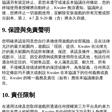
協議另有規定終止。若您未遵守或違反本協議任何條款，您的
終端使用者授權將自動終止，Kwalee 無須通知。協議終止
後，您將停止一切遊戲使用，並解除安裝遊戲的所有完整或部
分副本。第 2、4-7 及 9-20 條（含）將永久存續。
9. 保證與免責聲明
您明確承認並同意您自行承擔使用遊戲的全部風險，且在法律
允許的最大範圍內，遊戲以「現狀」提供。Kwalee 在法律允
許的最大範圍內否認所有陳述、保證、承諾及條件，無論明示
或默示、法定、因交易慣例或商業使用而生或其他，包括任何
適合特定目的、可銷售品質、令人滿意品質、耐久性、所有
權、不侵權及按描述銷售的保證或條件。為免疑義，任何商店
特定條款均不擴大或創設 Kwalee 在本協議下的任何義務或責
任。Kwalee 的唯一義務及責任（如有）應依本協議條款產
生。
10. 責任限制
在適用法律及您取得遊戲所透過任何授權第三方平台具約束力
條款未禁止的範圍內，Kwalee 在任何情況下均不對人身傷害