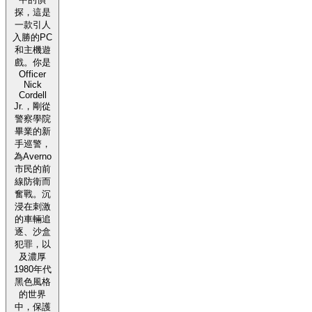
探，這是
一款引人
入勝的PC
和主機遊
戲。你是
Officer
Nick
Cordell
Jr.，剛從
警察學院
畢業的新
手巡警，
為Averno
市民的前
線防衛而
奮戰。沉
浸在刺激
的車輛追
逐、沙盒
犯罪，以
及濃厚
1980年代
黑色風格
的世界
中，保護