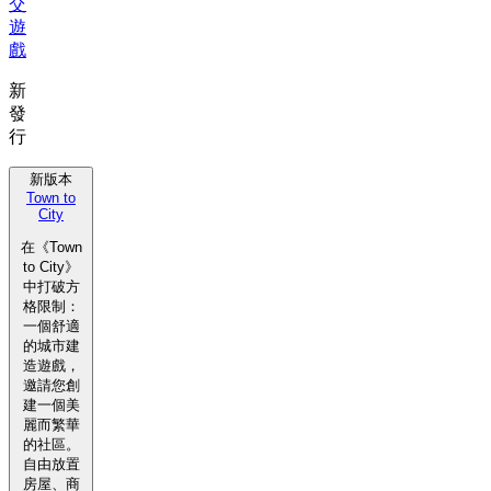
交
遊
戲
新
發
行
新版本
Town to
City
在《Town
to City》
中打破方
格限制：
一個舒適
的城市建
造遊戲，
邀請您創
建一個美
麗而繁華
的社區。
自由放置
房屋、商