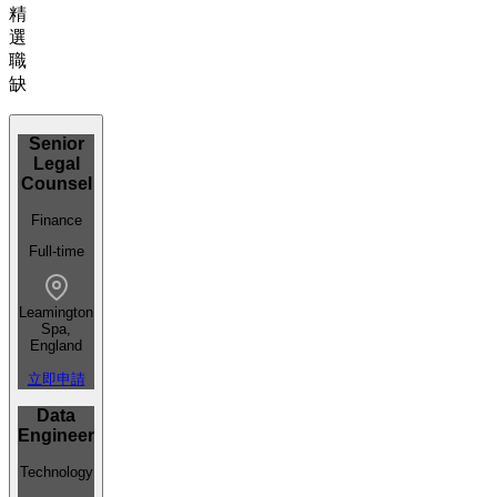
精
選
職
缺
Senior
Legal
Counsel
Finance
Full-time
Leamington
Spa,
England
立即申請
Data
Engineer
Technology