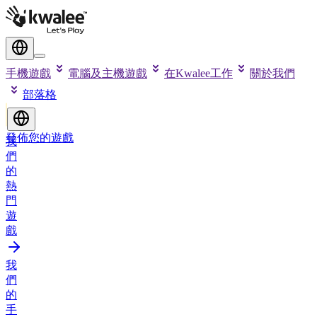
手機遊戲
電腦及主機遊戲
在Kwalee工作
關於我們
部落格
發佈您的遊戲
我
們
的
熱
門
遊
戲
我
們
的
手