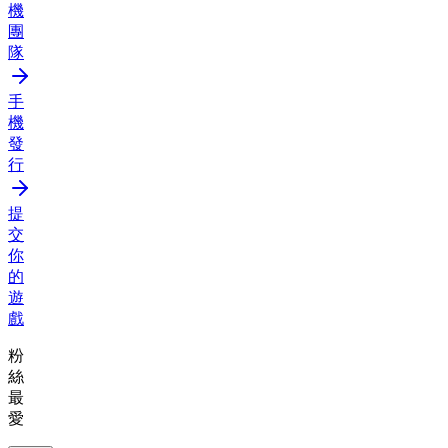
機
團
隊
手
機
發
行
提
交
你
的
遊
戲
粉
絲
最
愛