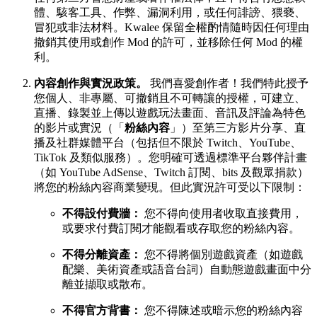
體、駭客工具、作弊、漏洞利用，或任何誹謗、猥褻、
冒犯或非法材料。Kwalee 保留全權酌情隨時因任何理由
撤銷其使用或創作 Mod 的許可，並移除任何 Mod 的權
利。
內容創作與實況政策。
我們喜愛創作者！我們特此授予
您個人、非專屬、可撤銷且不可轉讓的授權，可建立、
直播、錄製並上傳以遊戲玩法畫面、音訊及評論為特色
的影片或實況（「
粉絲內容
」）至第三方影片分享、直
播及社群媒體平台（包括但不限於 Twitch、YouTube、
TikTok 及類似服務）。您明確可透過標準平台夥伴計畫
（如 YouTube AdSense、Twitch 訂閱、bits 及觀眾捐款）
將您的粉絲內容商業變現。但此實況許可受以下限制：
不得設付費牆：
您不得向使用者收取直接費用，
或要求付費訂閱才能觀看或存取您的粉絲內容。
不得分離資產：
您不得將個別遊戲資產（如遊戲
配樂、美術資產或語音台詞）自動態遊戲畫面中分
離並擷取或散布。
不得官方背書：
您不得陳述或暗示您的粉絲內容