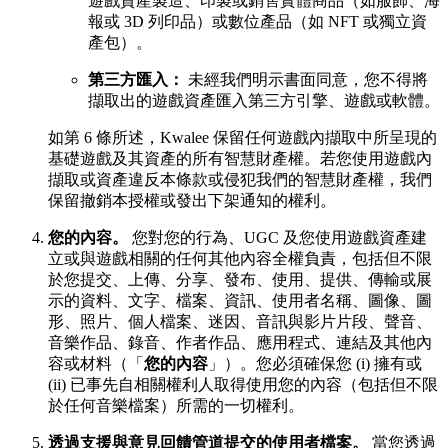
遊戲資產製造、印製或銷售實體商品（如服飾、海
報或 3D 列印品）或數位產品（如 NFT 或獨立資
產包）。
第三方匯入：
未經我們明示書面同意，您不得將
擷取出的遊戲資產匯入第三方引擎、遊戲或軟體。
如第 6 條所述，Kwalee 保留任何遊戲內擷取中所呈現的
基礎遊戲及其資產的所有智慧財產權。若您使用遊戲內
擷取或資產違反本條款或侵犯我們的智慧財產權，我們
保留撤銷本授權或發出下架通知的權利。
您的內容。
您對您的行為、UGC 及您使用遊戲資產建
立或與遊戲相關的任何其他內容全權負責，包括但不限
於您提交、上傳、分享、發布、使用、提供、傳輸或展
示的資料、文字、檔案、資訊、使用者名稱、圖像、圖
形、照片、個人檔案、迷因、音訊與影片片段、聲音、
音樂作品、錄音、作者作品、應用程式、連結及其他內
容或材料（「
您的內容
」）。您必須確保您 (i) 擁有或
(ii) 已事先自相關權利人取得使用您的內容（包括但不限
於任何音樂檔案）所需的一切權利。
透過支援與意見回饋管道提交的使用者檔案。
當您透過