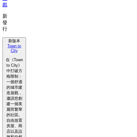
戲
新
發
行
新版本
Town to
City
在《Town
to City》
中打破方
格限制：
一個舒適
的城市建
造遊戲，
邀請您創
建一個美
麗而繁華
的社區。
自由放置
房屋、商
店以及設
施和自然