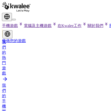
手機遊戲
電腦及主機遊戲
在Kwalee工作
關於我們
發佈您的遊戲
我
們
的
熱
門
遊
戲
我
們
的
手
機