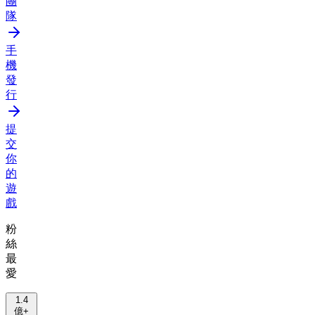
團
隊
手
機
發
行
提
交
你
的
遊
戲
粉
絲
最
愛
1.4
億+