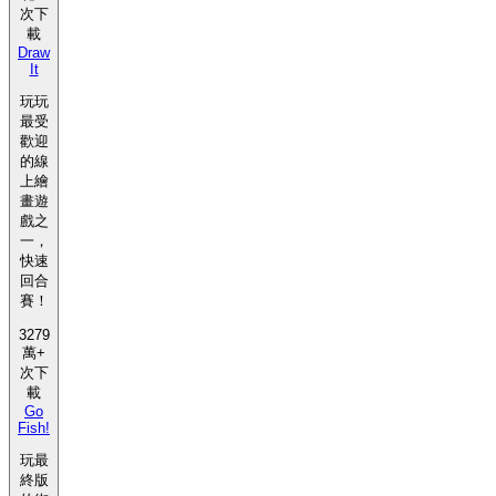
次下
載
Draw
It
玩玩
最受
歡迎
的線
上繪
畫遊
戲之
一，
快速
回合
賽！
3279
萬+
次下
載
Go
Fish!
玩最
終版