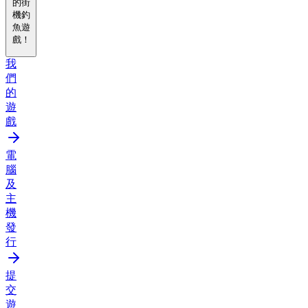
的街
機釣
魚遊
戲！
我
們
的
遊
戲
電
腦
及
主
機
發
行
提
交
遊