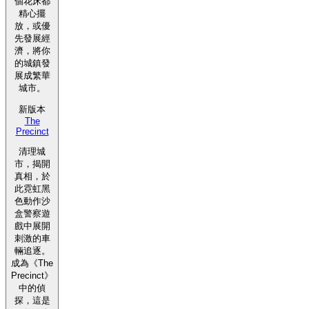
個花床都
精心擺
放，或優
先發展經
濟，將你
的城鎮發
展成繁華
城市。
新版本
The
Precinct
清理城
市，揭開
真相，於
此霓虹黑
色動作沙
盒警察遊
戲中展開
刺激的車
輛追逐。
成為《The
Precinct》
中的偵
探，這是