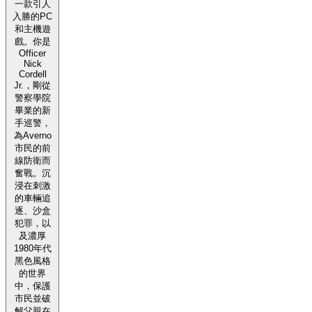
一款引人
入勝的PC
和主機遊
戲。你是
Officer
Nick
Cordell
Jr.，剛從
警察學院
畢業的新
手巡警，
為Averno
市民的前
線防衛而
奮戰。沉
浸在刺激
的車輛追
逐、沙盒
犯罪，以
及濃厚
1980年代
黑色風格
的世界
中，保護
市民並破
解父親在