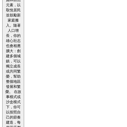
元素，以
取悅居民
並鼓勵新
家庭搬
入。隨著
人口增
長，你的
雄心壯志
也會相應
擴大：創
建多個城
鎮，可以
獨立成長
或共同繁
榮，幫助
整個地區
發展和繁
榮。 在故
事模式或
沙盒模式
下，你可
以按照自
己的節奏
建造，每