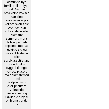
opmuntre nye
familier til at flytte
ind. Når din
befolkning vokser,
kan dine
ambitioner også
vokse: skab flere
byer, der kan
vokse alene eller
blomstre
sammen, mens
de hjælper hele
regionen med at
udvikle sig og
trives. I historie-
eller
sandkassetilstand
er du fri til at
bygge i dit eget
tempo, placere
hver blomsterbed
med
pixelpræcision
eller prioritere
voksende
økonomien og
udvikle din by til
en blomstrende
by.