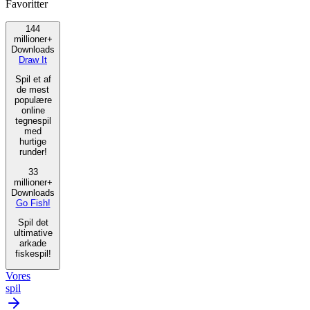
Favoritter
144
millioner+
Downloads
Draw It
Spil et af
de mest
populære
online
tegnespil
med
hurtige
runder!
33
millioner+
Downloads
Go Fish!
Spil det
ultimative
arkade
fiskespil!
Vores
spil