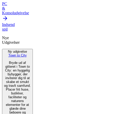
PC
&
Konsoludgivelse
Indsend
spil
Nye
Udgivelser
Ny udgivelse
Town to City
Bryde ud af
gitteret i Town to
City: en hyggelig
bybygger, der
inviterer dig til at
skabe et smukt
og travlt samfund.
Placer frit huse,
butikker,
faciliteter og
naturens
elementer for at
glæde dine
beboere og