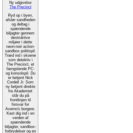
Ny udgivelse
The Precinct
Ryd op i byen,
afslør sandheden
og deltag i
spændende
biljagter gennem
destruktive
miljøer i dette
neon-noir action-
sandbox politispil.
Træd ind i skoene
som detektiv i
The Precinct, et
fængslende PC-
og konsolspil. Du
er betjent Nick
Cordell Jr. Som
ny betjent direkte
fra Akademiet
står du på
frontlinjen til
forsvar for
Averno's borgere.
Kast dig ind i en
verden af
spændende
biljagter, sandbox-
forbrydelser og en