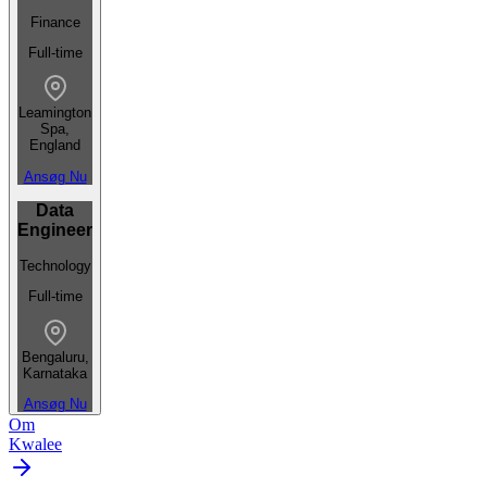
Finance
Full-time
Leamington
Spa,
England
Ansøg Nu
Data
Engineer
Technology
Full-time
Bengaluru,
Karnataka
Ansøg Nu
Om
Kwalee