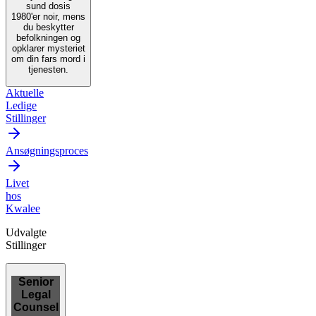
sund dosis
1980'er noir, mens
du beskytter
befolkningen og
opklarer mysteriet
om din fars mord i
tjenesten.
Aktuelle
Ledige
Stillinger
Ansøgningsproces
Livet
hos
Kwalee
Udvalgte
Stillinger
Senior
Legal
Counsel