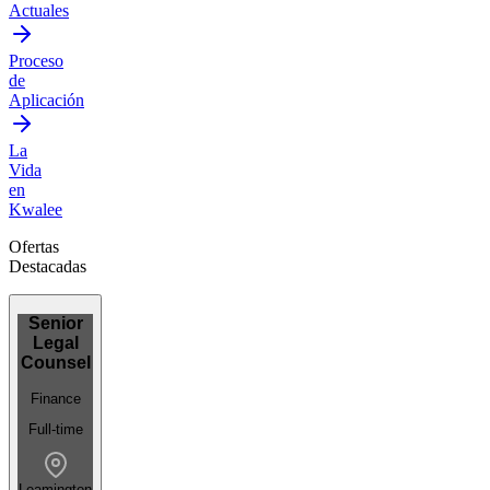
Actuales
Proceso
de
Aplicación
La
Vida
en
Kwalee
Ofertas
Destacadas
Senior
Legal
Counsel
Finance
Full-time
Leamington