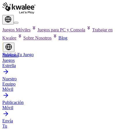
Juegos Móviles
Juegos para PC y Consola
Trabajar en
Kwalee
Sobre Nosotros
Blog
Publicá Tu Juego
Nuestros
Juegos
Estrella
Nuestro
Equipo
Móvil
Publicación
Móvil
Envía
Tu