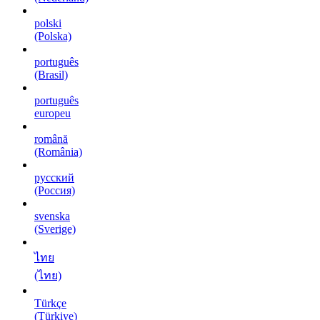
polski
(Polska)
português
(Brasil)
português
europeu
română
(România)
русский
(Россия)
svenska
(Sverige)
ไทย
(ไทย)
Türkçe
(Türkiye)