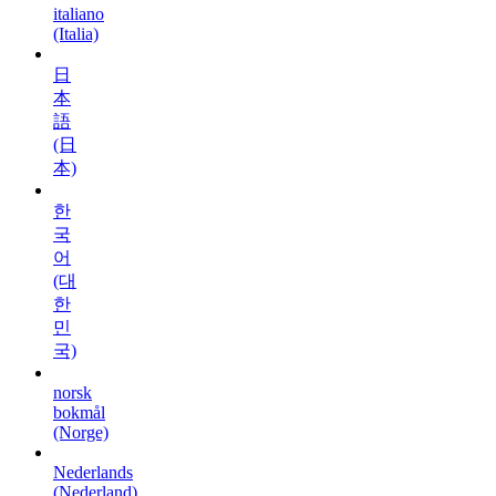
italiano
(Italia)
日
本
語
(日
本)
한
국
어
(대
한
민
국)
norsk
bokmål
(Norge)
Nederlands
(Nederland)