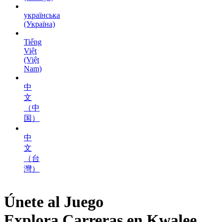
українська
(Україна)
Tiếng
Việt
(Việt
Nam)
中
文
（中
国）
中
文
（台
灣）
Únete al Juego
Explora
Carreras
en Kwalee