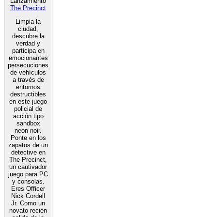
Lanzamiento
The Precinct
Limpia la
ciudad,
descubre la
verdad y
participa en
emocionantes
persecuciones
de vehículos
a través de
entornos
destructibles
en este juego
policial de
acción tipo
sandbox
neon-noir.
Ponte en los
zapatos de un
detective en
The Precinct,
un cautivador
juego para PC
y consolas.
Eres Officer
Nick Cordell
Jr. Como un
novato recién