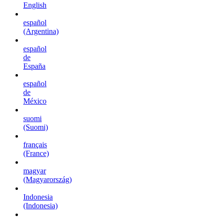
English
español
(Argentina)
español
de
España
español
de
México
suomi
(Suomi)
français
(France)
magyar
(Magyarország)
Indonesia
(Indonesia)