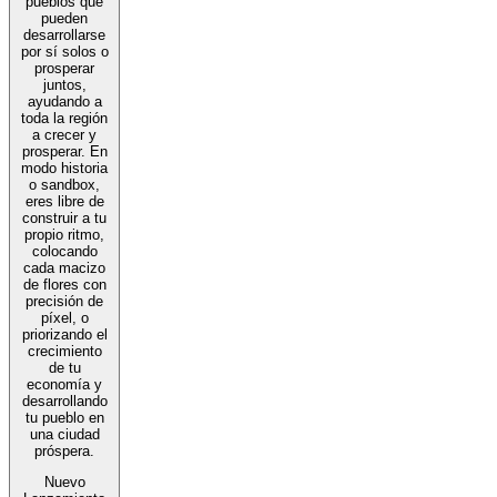
pueblos que
pueden
desarrollarse
por sí solos o
prosperar
juntos,
ayudando a
toda la región
a crecer y
prosperar. En
modo historia
o sandbox,
eres libre de
construir a tu
propio ritmo,
colocando
cada macizo
de flores con
precisión de
píxel, o
priorizando el
crecimiento
de tu
economía y
desarrollando
tu pueblo en
una ciudad
próspera.
Nuevo