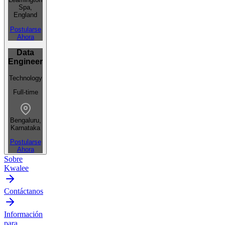
Spa,
England
Postularse
Ahora
Data
Engineer
Technology
Full-time
Bengaluru,
Karnataka
Postularse
Ahora
Sobre
Kwalee
Contáctanos
Información
para