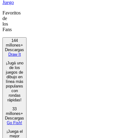
Juego
Favoritos
de
los
Fans
144
millones+
Descargas
Draw It
¡Jugá uno
de los
juegos de
dibujo en
línea más
populares
con
rondas
rápidas!
33
millones+
Descargas
Go Fish!
¡Juega el
mejor