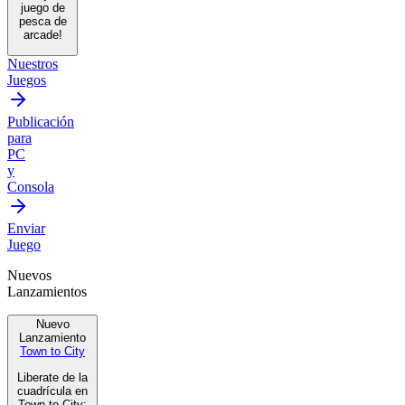
juego de
pesca de
arcade!
Nuestros
Juegos
Publicación
para
PC
y
Consola
Enviar
Juego
Nuevos
Lanzamientos
Nuevo
Lanzamiento
Town to City
Liberate de la
cuadrícula en
Town to City: