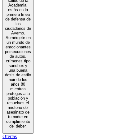
salido de la
Academia,
estás en la
primera línea
de defensa de
los
ciudadanos de
Averno.
Sumérgete en
un mundo de
emocionantes
persecuciones
de autos,
crímenes tipo
sandbox y
una buena
dosis de estilo
noir de los
años 80
mientras
proteges a la
población y
resuelves el
misterio del
asesinato de
tu padre en
cumplimiento
del deber.
Ofertas