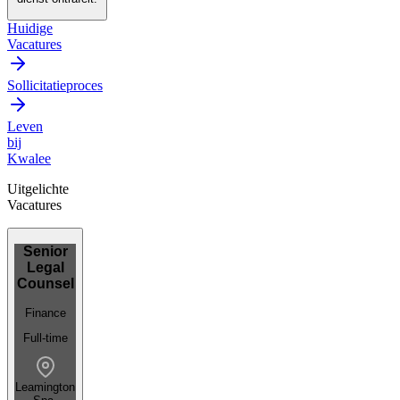
Huidige
Vacatures
Sollicitatieproces
Leven
bij
Kwalee
Uitgelichte
Vacatures
Senior
Legal
Counsel
Finance
Full-time
Leamington