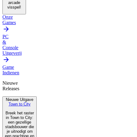
arcade
visspel!
Onze
Games
PC
&
Console
Uitgeverij
Game
Indienen
Nieuwe
Releases
Nieuwe Uitgave
Town to City
Breek het raster
in Town to City:
een gezellige
stadsbouwer die
je uitnodigt om
een prachtige en