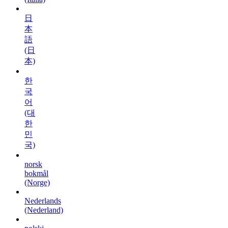
日
本
語
(日
本)
한
국
어
(대
한
민
국)
norsk
bokmål
(Norge)
Nederlands
(Nederland)