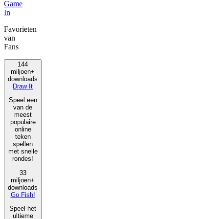
Game
In
Favorieten
van
Fans
144
miljoen+
downloads
Draw It
Speel een
van de
meest
populaire
online
teken
spellen
met snelle
rondes!
33
miljoen+
downloads
Go Fish!
Speel het
ultieme