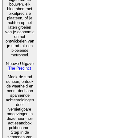
bouwen, elk
bloembed met
pixelprecisie
plaatsen, of je
richten op het
laten groeien
van je economie
en het
ontwikkelen van
je stad tot een
bloeiende
metropool.
Nieuwe Uitgave
The Precinct
Maak de stad
schoon, ontdek
de waarheid en
neem deel aan
spannende
achtervolgingen
door
vernietigbare
omgevingen in
deze neon-noir
actiesandbox
politiegame.
Stap in de
schoenen van