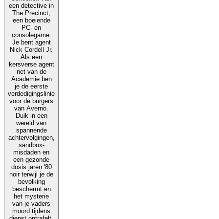
een detective in
The Precinct,
een boeiende
PC- en
consolegame.
Je bent agent
Nick Cordell Jr.
Als een
kersverse agent
net van de
Academie ben
je de eerste
verdedigingslinie
voor de burgers
van Averno.
Duik in een
wereld van
spannende
achtervolgingen,
sandbox-
misdaden en
een gezonde
dosis jaren '80
noir terwijl je de
bevolking
beschermt en
het mysterie
van je vaders
moord tijdens
dienst ontrafelt.