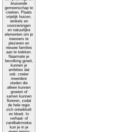
bruisende
gemeenschap te
creëren. Plaats
vrijelijk huizen,
winkels en
voorzieningen
en natuurlijke
elementen om je
inwoners te
plezieren en
nieuwe families
aan te trekken.
Naarmate je
bevolking groeit,
kunnen je
ambities dat
ook: creëer
meerdere
steden die
alleen kunnen
groeien of
samen kunnen
floreren, zodat
de hele regio
zich ontwikkelt
en bloeit. In
verhaal- of
zandbakmodus
kun je in je
eigen tempo