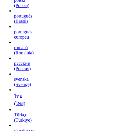
polski
(Polska)
português
(Brasil)
português
europeu
română
(România)
русский
(Россия)
svenska
(Sverige)
ไทย
(ไทย)
Türkçe
(Türkiye)
українська