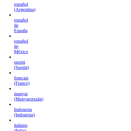
español
(Argentina)
español
de
España
español
de
México
suomi
(Suomi)
français
(France)
magyar
(Magyarország)
Indonesia
(Indonesia)
italiano
(Italia)