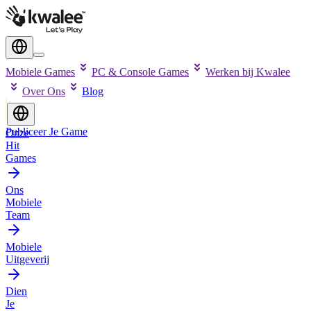
Mobiele Games
PC & Console Games
Werken bij Kwalee
Over Ons
Blog
Publiceer Je Game
Onze
Hit
Games
Ons
Mobiele
Team
Mobiele
Uitgeverij
Dien
Je