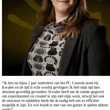
“Ik ben nu bijna 2 jaar onderdeel van het PC Console-team bij
Kwalee en de tijd is echt voorbij gevlogen! Ik heb mijn tijd hier
absoluut geweldig gevonden. Kwalee heeft me de ruimte gegeven
om experimenteel en creatief te zijn met mijn werk, terwijl het ook
de structuur en middelen biedt die ik nodig heb om zo efficiënt
mogelijk te zijn. En wie houdt er niet van om games te spelen tijdens
werk?”