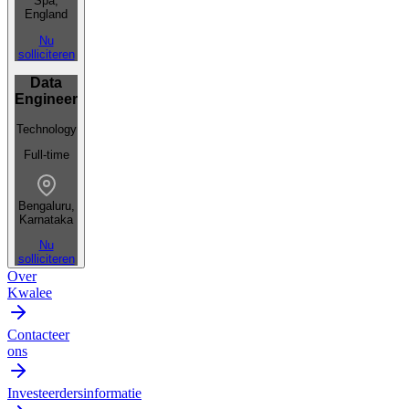
Spa,
England
Nu
solliciteren
Data
Engineer
Technology
Full-time
Bengaluru,
Karnataka
Nu
solliciteren
Over
Kwalee
Contacteer
ons
Investeerdersinformatie