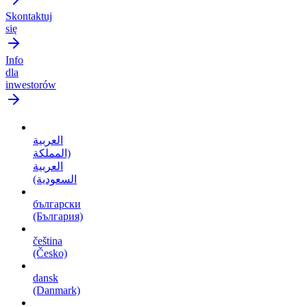
Skontaktuj
się
Info
dla
inwestorów
العربية
(المملكة
العربية
السعودية)
български
(България)
čeština
(Česko)
dansk
(Danmark)