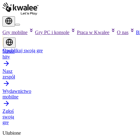
Gry mobilne
Gry PC i konsole
Praca w Kwalee
O nas
B
Opublikuj swoją grę
Nasze
hity
Nasz
zespół
Wydawnictwo
mobilne
Zgłoś
swoją
grę
Ulubione