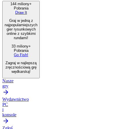
144 miliony+
Pobrania
Draw It
Graj w jedną z
najpopularniejszych
gier rysunkowych
online z szybkimi
rundami!
33 miliony+
Pobrania
Go Fish!
Zagraj w najlepszą
zręcznościową grę
wędkarską!
Nasze
gry
Wydawnictwo
PC
i
konsole
Zgłoś