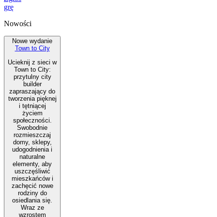
grę
Nowości
Nowe wydanie
Town to City
Ucieknij z sieci w
Town to City:
przytulny city
builder
zapraszający do
tworzenia pięknej
i tętniącej
życiem
społeczności.
Swobodnie
rozmieszczaj
domy, sklepy,
udogodnienia i
naturalne
elementy, aby
uszczęśliwić
mieszkańców i
zachęcić nowe
rodziny do
osiedlania się.
Wraz ze
wzrostem