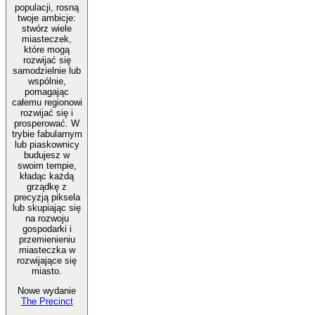
populacji, rosną
twoje ambicje:
stwórz wiele
miasteczek,
które mogą
rozwijać się
samodzielnie lub
wspólnie,
pomagając
całemu regionowi
rozwijać się i
prosperować. W
trybie fabularnym
lub piaskownicy
budujesz w
swoim tempie,
kładąc każdą
grządkę z
precyzją piksela
lub skupiając się
na rozwoju
gospodarki i
przemienieniu
miasteczka w
rozwijające się
miasto.
Nowe wydanie
The Precinct