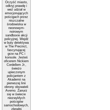
Oczyść miasto,
odkryj prawdę i
weź udział w
emocjonujących
pościgach przez
niszczalne
środowiska w
neonowym-
noirowym
sandboxie akcji
policyjnej. Wejdź
w buty detektywa
w The Precinct,
fascynującej
grze na PC i
konsole. Jesteś
oficerem Nickiem
Cordellem Jr.,
świeżo
upieczonym
policjantem z
Akademii na
pierwszej linii
obrony obywateli
Averno. Zanurz
się w świecie
niezwykłych
pościgów
samochodowych,
zbrodni