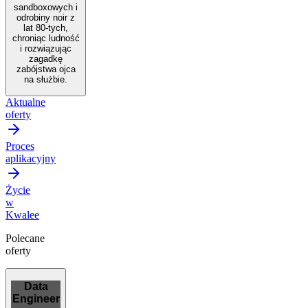
sandboxowych i
odrobiny noir z
lat 80-tych,
chroniąc ludność
i rozwiązując
zagadkę
zabójstwa ojca
na służbie.
Aktualne
oferty
Proces
aplikacyjny
Życie
w
Kwalee
Polecane
oferty
Data
Engineer