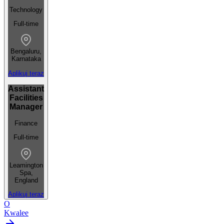
Technology
Full-time
Bengaluru,
Karnataka
Aplikuj teraz
Assistant
Facilities
Manager
Finance
Full-time
Leamington
Spa,
England
Aplikuj teraz
O
Kwalee