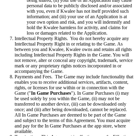
being shared; (ii) your use of an Application may cause
personal data to be publicly disclosed and/or associated
with you, even if Kwalee has not itself provided such
information; and (iii) your use of an Application is at
your own option and risk, and you will indemnify and
hold the Kwalee harmless for activity, and claims for
loss or damages related to the Application.
Intellectual Property Rights. You do not hereby acquire any
Intellectual Property Right in or relating to the Game. As
between you and Kwalee, Kwalee owns and retains all rights
including Intellectual Property Rights in the Game. You will
not remove, alter or conceal any copyright, trademark, service
mark or any proprietary rights notices incorporated in or
accompanying the Game.
Payments and Fees. The Game may include functionality that
enables you to receive additional services, artifacts, content,
rights, or licenses for use within or in connection with the
Game ("
In Game Purchases
"). In Game Purchases (i) may
be used solely by you within the Game, (ii) may not be
transferred to another device, (iii) can be downloaded only
once; and (iii) after being downloaded, cannot be replaced.
All In Game Purchases are deemed to be part of the Game
and subject to the terms of this Agreement. You must acquire
and pay for the In Game Purchases at the app store, where
available.