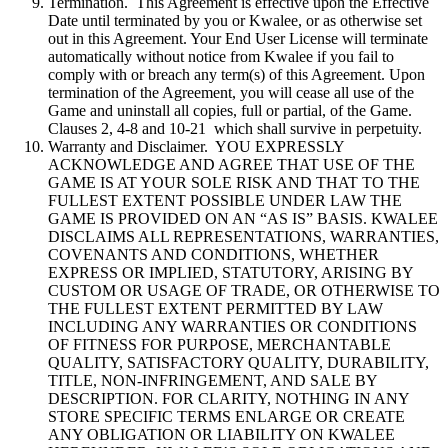
Termination. This Agreement is effective upon the Effective
Date until terminated by you or Kwalee, or as otherwise set
out in this Agreement. Your End User License will terminate
automatically without notice from Kwalee if you fail to
comply with or breach any term(s) of this Agreement. Upon
termination of the Agreement, you will cease all use of the
Game and uninstall all copies, full or partial, of the Game.
Clauses 2, 4-8 and 10-21 which shall survive in perpetuity.
Warranty and Disclaimer. YOU EXPRESSLY
ACKNOWLEDGE AND AGREE THAT USE OF THE
GAME IS AT YOUR SOLE RISK AND THAT TO THE
FULLEST EXTENT POSSIBLE UNDER LAW THE
GAME IS PROVIDED ON AN “AS IS” BASIS. KWALEE
DISCLAIMS ALL REPRESENTATIONS, WARRANTIES,
COVENANTS AND CONDITIONS, WHETHER
EXPRESS OR IMPLIED, STATUTORY, ARISING BY
CUSTOM OR USAGE OF TRADE, OR OTHERWISE TO
THE FULLEST EXTENT PERMITTED BY LAW
INCLUDING ANY WARRANTIES OR CONDITIONS
OF FITNESS FOR PURPOSE, MERCHANTABLE
QUALITY, SATISFACTORY QUALITY, DURABILITY,
TITLE, NON-INFRINGEMENT, AND SALE BY
DESCRIPTION. FOR CLARITY, NOTHING IN ANY
STORE SPECIFIC TERMS ENLARGE OR CREATE
ANY OBLIGATION OR LIABILITY ON KWALEE