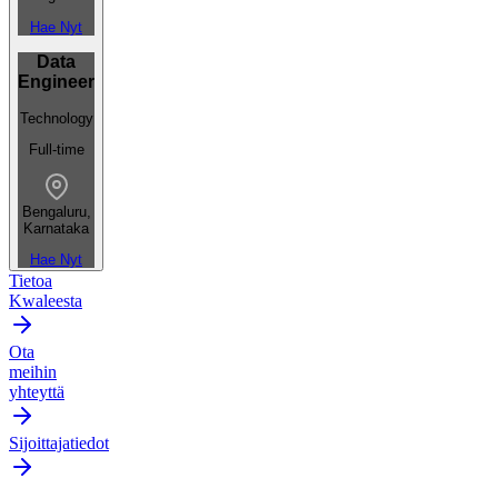
Hae Nyt
Data
Engineer
Technology
Full-time
Bengaluru,
Karnataka
Hae Nyt
Tietoa
Kwaleesta
Ota
meihin
yhteyttä
Sijoittajatiedot