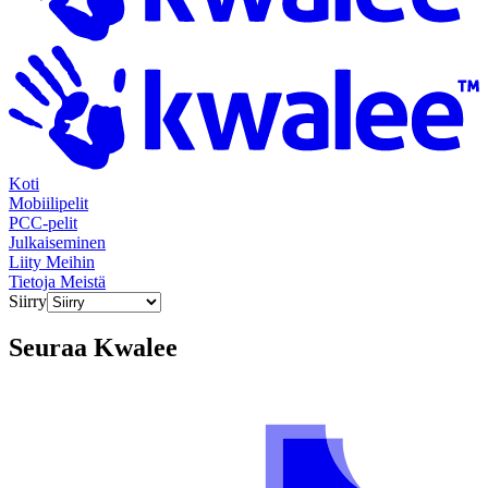
Koti
Mobiilipelit
PCC-pelit
Julkaiseminen
Liity Meihin
Tietoja Meistä
Siirry
Seuraa
Kwalee