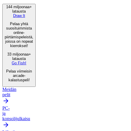
144 miljoonaa+
latausta
Draw It
Pelaa yhtä
suosituimmista
online-
piirtämispeleistä,
joissa on nopeat
kierrokset!
33 miljoonaa+
latausta
Go Fish!
Pelaa viimeisin
arcade-
kalastuspeli!
Meidän
pelit
PC-
ja
konsolijulkaisu