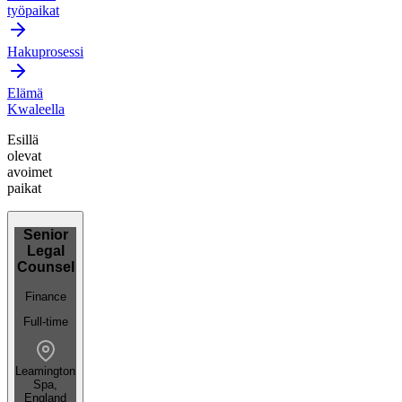
työpaikat
Hakuprosessi
Elämä
Kwaleella
Esillä
olevat
avoimet
paikat
Senior
Legal
Counsel
Finance
Full-time
Leamington
Spa,
England