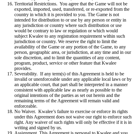
Territorial Restrictions. You agree that the Game will not be
exported, imported, used, transferred, or re-exported from the
country in which it is provided to you. The Game is not
intended for distribution to or use by any person or entity in
any jurisdiction or country where such distribution or use
would be contrary to law or regulation or which would
subject Kwalee to any registration requirement within such
jurisdiction or country. We reserve the right to limit the
availability of the Game or any portion of the Game, to any
person, geographic area, or jurisdiction, at any time and in our
sole discretion, and to limit the quantities of any content,
program, product, service or other feature that Kwalee
provides.
Severability. If any term(s) of this Agreement is held to be
invalid or unenforceable under any applicable local laws or by
an applicable court, that part shall be interpreted in a manner
consistent with applicable law as nearly as possible to the
original intentions of the parties as set out herein and the
remaining terms of the Agreement will remain valid and
enforceable.
No Waiver. Kwalee’s failure to exercise or enforce its rights
under this Agreement does not waive our right to enforce such
right. Any waiver of such rights will only be effective if it is in
writing and signed by us.
Assignment. This Agreement is personal to Kwalee and you