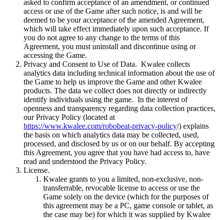
asked to confirm acceptance of an amendment, or continued
access or use of the Game after such notice, is and will be
deemed to be your acceptance of the amended Agreement,
which will take effect immediately upon such acceptance. If
you do not agree to any change to the terms of this
Agreement, you must uninstall and discontinue using or
accessing the Game.
Privacy and Consent to Use of Data. Kwalee collects
analytics data including technical information about the use of
the Game to help us improve the Game and other Kwalee
products. The data we collect does not directly or indirectly
identify individuals using the game. In the interest of
openness and transparency regarding data collection practices,
our Privacy Policy (located at
https://www.kwalee.com/robobeat-privacy-policy
/) explains
the basis on which analytics data may be collected, used,
processed, and disclosed by us or on our behalf. By accepting
this Agreement, you agree that you have had access to, have
read and understood the Privacy Policy.
License.
Kwalee grants to you a limited, non-exclusive, non-
transferrable, revocable license to access or use the
Game solely on the device (which for the purposes of
this agreement may be a PC, game console or tablet, as
the case may be) for which it was supplied by Kwalee