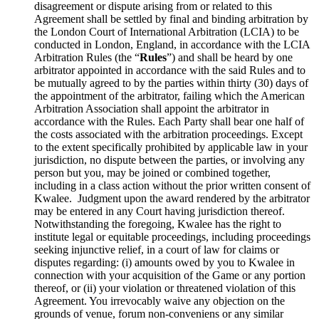
disagreement or dispute arising from or related to this
Agreement shall be settled by final and binding arbitration by
the London Court of International Arbitration (LCIA) to be
conducted in London, England, in accordance with the LCIA
Arbitration Rules (the “
Rules
”) and shall be heard by one
arbitrator appointed in accordance with the said Rules and to
be mutually agreed to by the parties within thirty (30) days of
the appointment of the arbitrator, failing which the American
Arbitration Association shall appoint the arbitrator in
accordance with the Rules. Each Party shall bear one half of
the costs associated with the arbitration proceedings. Except
to the extent specifically prohibited by applicable law in your
jurisdiction, no dispute between the parties, or involving any
person but you, may be joined or combined together,
including in a class action without the prior written consent of
Kwalee. Judgment upon the award rendered by the arbitrator
may be entered in any Court having jurisdiction thereof.
Notwithstanding the foregoing, Kwalee has the right to
institute legal or equitable proceedings, including proceedings
seeking injunctive relief, in a court of law for claims or
disputes regarding: (i) amounts owed by you to Kwalee in
connection with your acquisition of the Game or any portion
thereof, or (ii) your violation or threatened violation of this
Agreement. You irrevocably waive any objection on the
grounds of venue, forum non-conveniens or any similar