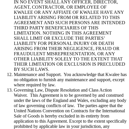
IN NO EVENT SHALL ANY OFFICER, DIRECTOR,
AGENT, CONTRACTOR, OR EMPLOYEE OF
KWALEE OR ANY AFFIATE OF KWALEE HAVE ANY
LIABILITY ARISING FROM OR RELATED TO THIS
AGREEMENT AND SUCH PERSONS ARE INTENDED
THIRD PARTY BENEFICIARIES OF THIS
LIMITATION. NOTHING IN THIS AGREEMENT
SHALL LIMIT OR EXCLUDE THE PARTIES’
LIABILITY FOR PERSONAL INJURY OR DEATH
ARISING FROM THEIR NEGLIGENCE, FRAUD OR
FRAUDULENT MISREPRESENTATION, OR ANY
OTHER LIABILITY SOLELY TO THE EXTENT THAT
THEIR LIMITATION OR EXCLUSION IS PRECLUDED
BY SUCH LAWS.
Maintenance and Support. You acknowledge that Kwalee has
no obligation to furnish any maintenance and support, except
where required by law.
Governing Law, Dispute Resolution and Class Action
Waiver. This Agreement is to be governed by and construed
under the laws of the England and Wales, excluding any body
of law governing conflicts of law. The parties agree that the
United Nations Convention on Contracts for the International
Sale of Goods is hereby excluded in its entirety from
application to this Agreement. Except to the extent specifically
prohibited by applicable law in your jurisdiction, any