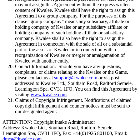
may not assign this Agreement without the express written
consent of Kwalee. Kwalee shall have the right to assign this
Agreement to a group company. For the purposes of this
clause “group company” means any subsidiary, affiliate or
holding company of Kwalee or any subsidiary affiliate or
holding company of such holding affiliate or subsidiary
company. Kwalee shall also have the right to assign the
Agreement in connection with the sale of all or a substantial
part of the assets of Kwalee or in connection with a
reorganization of Kwalee or merger or amalgamation of
Kwalee with another entity.
Contact Information. Should you have any questions,
complaints, or claims relating to the Kwalee or the Game,
please contact us at
support@kwalee.com
or via post
addressed to Kwalee Ltd., Southam Road, Radford Semele,
Leamington Spa, CV31 1FQ. You can find this Agreement by
visiting
www.kwalee.com
.
Claims of Copyright Infringement. Notifications of claimed
copyright infringement and counter notices must be sent to
our designated agent:
ATTENTION: Copyright Intake Administrator
Address: Kwalee Ltd., Southam Road, Radford Semele,
Leamington Spa, CV31 1FQ, Fax: +44(0)1926 801100, Email:
dmca@kwalee.com