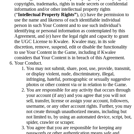
copyrights, trademarks, rights in trade secrets or confidential
information and/or other intellectual property rights
(“
Intellectual Property Rights”
), (c) have the permission to
use the name and likeness of each identifiable individual
person in such Your Content and to use such individual’s
identifying or personal information as contemplated by this
Agreement, and (e) have the legal right and capacity to grant
the UGC License to Kwalee. Kwalee may, in its sole
discretion, remove, suspend, edit or disable the functionality
to use Your Content in the Game, including if Kwalee
considers that Your Content is in breach of this Agreement.
Your Conduct.
You may not submit, share, post, use, provide, transmit,
or display violent, nude, discriminatory, illegal,
infringing, hateful, pornographic or sexually suggestive
photos or other content via or in relation to the Game.
You are responsible for any activity that occurs through
your account (if any) and you agree that you will not
sell, transfer, license or assign your account, followers,
username, or any other account rights. Further, you may
not create through unauthorized means, including but
not limited to, by using an automated device, script, bot,
spider, crawler or scraper.
You agree that you are responsible for keeping any
passwords or other authentication means safe and