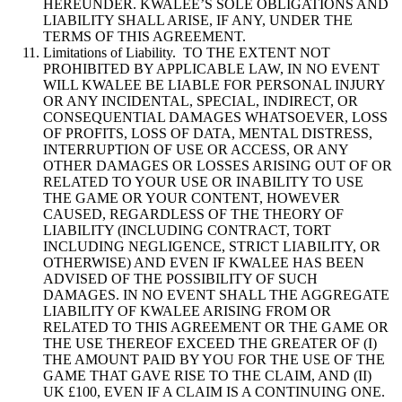
HEREUNDER. KWALEE’S SOLE OBLIGATIONS AND
LIABILITY SHALL ARISE, IF ANY, UNDER THE
TERMS OF THIS AGREEMENT.
Limitations of Liability. TO THE EXTENT NOT
PROHIBITED BY APPLICABLE LAW, IN NO EVENT
WILL KWALEE BE LIABLE FOR PERSONAL INJURY
OR ANY INCIDENTAL, SPECIAL, INDIRECT, OR
CONSEQUENTIAL DAMAGES WHATSOEVER, LOSS
OF PROFITS, LOSS OF DATA, MENTAL DISTRESS,
INTERRUPTION OF USE OR ACCESS, OR ANY
OTHER DAMAGES OR LOSSES ARISING OUT OF OR
RELATED TO YOUR USE OR INABILITY TO USE
THE GAME OR YOUR CONTENT, HOWEVER
CAUSED, REGARDLESS OF THE THEORY OF
LIABILITY (INCLUDING CONTRACT, TORT
INCLUDING NEGLIGENCE, STRICT LIABILITY, OR
OTHERWISE) AND EVEN IF KWALEE HAS BEEN
ADVISED OF THE POSSIBILITY OF SUCH
DAMAGES. IN NO EVENT SHALL THE AGGREGATE
LIABILITY OF KWALEE ARISING FROM OR
RELATED TO THIS AGREEMENT OR THE GAME OR
THE USE THEREOF EXCEED THE GREATER OF (I)
THE AMOUNT PAID BY YOU FOR THE USE OF THE
GAME THAT GAVE RISE TO THE CLAIM, AND (II)
UK £100, EVEN IF A CLAIM IS A CONTINUING ONE.