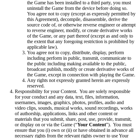
the Game has been installed to a third party, you must
uninstall the Game from the device before doing so.
You agree not to copy (except as expressly permitted by
this Agreement), decompile, disassemble, derive the
source code of, or otherwise reverse engineer or attempt
to reverse engineer, modify, or create derivative works
of the Game, or any part thereof (except as and only to
the extent that any foregoing restriction is prohibited by
applicable law).
You agree not to copy, distribute, display, perform
including perform in public, transmit, communicate to
the public including making available to the public,
broadcast publish, modify or create derivative works of
the Game, except in connection with playing the Game.
Any rights not expressly granted herein are expressly
reserved.
Responsibility for your Content. You are solely responsible
for your conduct and any data, text, files, information,
usernames, images, graphics, photos, profiles, audio and
video clips, sounds, musical works, sound recordings, works
of authorship, applications, links and other content or
materials that you submit, share, post, use, provide, transmit,
or display on or via the Game (“
Your Content
”). You must
ensure that you (i) own or (ii) or have obtained in advance all
necessary rights from the relevant rights owner to use Your