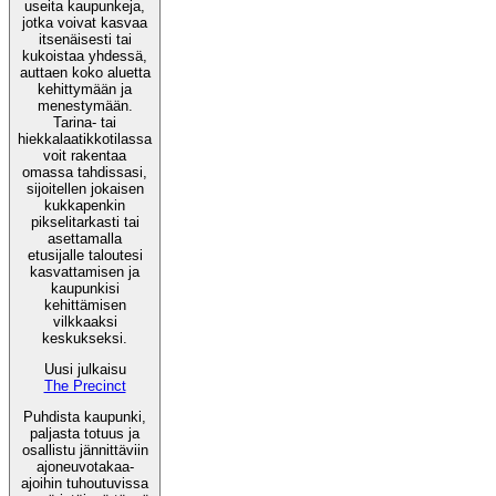
useita kaupunkeja,
jotka voivat kasvaa
itsenäisesti tai
kukoistaa yhdessä,
auttaen koko aluetta
kehittymään ja
menestymään.
Tarina- tai
hiekkalaatikkotilassa
voit rakentaa
omassa tahdissasi,
sijoitellen jokaisen
kukkapenkin
pikselitarkasti tai
asettamalla
etusijalle taloutesi
kasvattamisen ja
kaupunkisi
kehittämisen
vilkkaaksi
keskukseksi.
Uusi julkaisu
The Precinct
Puhdista kaupunki,
paljasta totuus ja
osallistu jännittäviin
ajoneuvotakaa-
ajoihin tuhoutuvissa