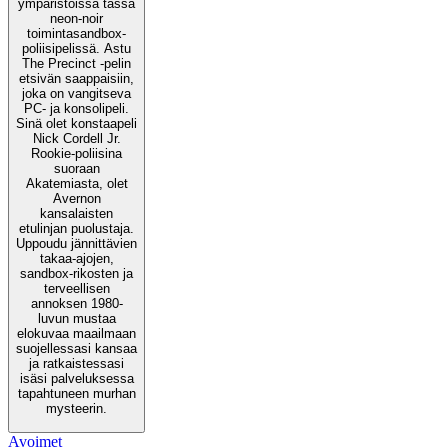
ympäristöissä tässä
neon-noir
toimintasandbox-
poliisipelissä. Astu
The Precinct -pelin
etsivän saappaisiin,
joka on vangitseva
PC- ja konsolipeli.
Sinä olet konstaapeli
Nick Cordell Jr.
Rookie-poliisina
suoraan
Akatemiasta, olet
Avernon
kansalaisten
etulinjan puolustaja.
Uppoudu jännittävien
takaa-ajojen,
sandbox-rikosten ja
terveellisen
annoksen 1980-
luvun mustaa
elokuvaa maailmaan
suojellessasi kansaa
ja ratkaistessasi
isäsi palveluksessa
tapahtuneen murhan
mysteerin.
Avoimet