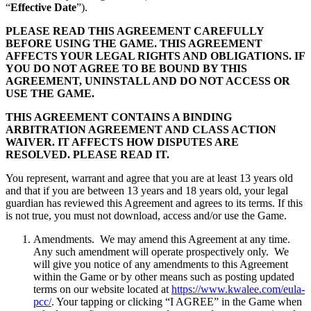
“
Effective Date
”).
PLEASE READ THIS AGREEMENT CAREFULLY
BEFORE USING THE GAME. THIS AGREEMENT
AFFECTS YOUR LEGAL RIGHTS AND OBLIGATIONS. IF
YOU DO NOT AGREE TO BE BOUND BY THIS
AGREEMENT, UNINSTALL AND DO NOT ACCESS OR
USE THE GAME.
THIS AGREEMENT CONTAINS A BINDING
ARBITRATION AGREEMENT AND CLASS ACTION
WAIVER. IT AFFECTS HOW DISPUTES ARE
RESOLVED. PLEASE READ IT.
You represent, warrant and agree that you are at least 13 years old
and that if you are between 13 years and 18 years old, your legal
guardian has reviewed this Agreement and agrees to its terms. If this
is not true, you must not download, access and/or use the Game.
Amendments. We may amend this Agreement at any time.
Any such amendment will operate prospectively only. We
will give you notice of any amendments to this Agreement
within the Game or by other means such as posting updated
terms on our website located at
https://www.kwalee.com/eula-
pcc/
. Your tapping or clicking “I AGREE” in the Game when