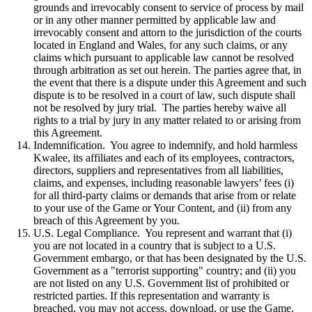
grounds and irrevocably consent to service of process by mail
or in any other manner permitted by applicable law and
irrevocably consent and attorn to the jurisdiction of the courts
located in England and Wales, for any such claims, or any
claims which pursuant to applicable law cannot be resolved
through arbitration as set out herein. The parties agree that, in
the event that there is a dispute under this Agreement and such
dispute is to be resolved in a court of law, such dispute shall
not be resolved by jury trial. The parties hereby waive all
rights to a trial by jury in any matter related to or arising from
this Agreement.
Indemnification. You agree to indemnify, and hold harmless
Kwalee, its affiliates and each of its employees, contractors,
directors, suppliers and representatives from all liabilities,
claims, and expenses, including reasonable lawyers’ fees (i)
for all third-party claims or demands that arise from or relate
to your use of the Game or Your Content, and (ii) from any
breach of this Agreement by you.
U.S. Legal Compliance. You represent and warrant that (i)
you are not located in a country that is subject to a U.S.
Government embargo, or that has been designated by the U.S.
Government as a "terrorist supporting" country; and (ii) you
are not listed on any U.S. Government list of prohibited or
restricted parties. If this representation and warranty is
breached, you may not access, download, or use the Game.