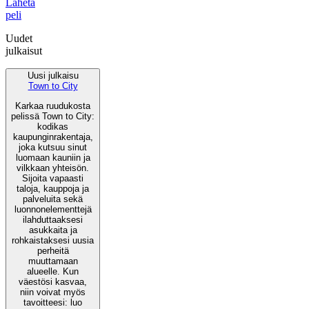
Lähetä
peli
Uudet
julkaisut
Uusi julkaisu
Town to City
Karkaa ruudukosta
pelissä Town to City:
kodikas
kaupunginrakentaja,
joka kutsuu sinut
luomaan kauniin ja
vilkkaan yhteisön.
Sijoita vapaasti
taloja, kauppoja ja
palveluita sekä
luonnonelementtejä
ilahduttaaksesi
asukkaita ja
rohkaistaksesi uusia
perheitä
muuttamaan
alueelle. Kun
väestösi kasvaa,
niin voivat myös
tavoitteesi: luo