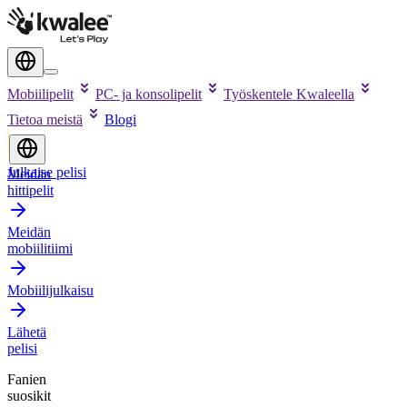
Mobiilipelit
PC- ja konsolipelit
Työskentele Kwaleella
Tietoa meistä
Blogi
Julkaise pelisi
Meidän
hittipelit
Meidän
mobiilitiimi
Mobiilijulkaisu
Lähetä
pelisi
Fanien
suosikit