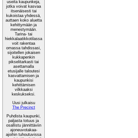
useita kaupunkeja,
jotka voivat kasvaa
itsenäisesti tai
kukoistaa yhdessä,
auttaen koko aluetta
kehittymään ja
menestymään.
Tarina- tai
hiekkalaatikkotilassa
voit rakentaa
omassa tahdissasi,
sijoitellen jokaisen
kukkapenkin
pikselitarkasti tai
asettamalla
etusijalle taloutesi
kasvattamisen ja
kaupunkisi
kehittämisen
vilkkaaksi
keskukseksi.
Uusi julkaisu
The Precinct
Puhdista kaupunki,
paljasta totuus ja
osallistu jännittäviin
ajoneuvotakaa-
ajoihin tuhoutuvissa