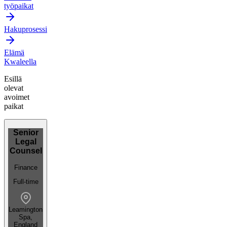
työpaikat
Hakuprosessi
Elämä
Kwaleella
Esillä
olevat
avoimet
paikat
Senior
Legal
Counsel
Finance
Full-time
Leamington
Spa,
England