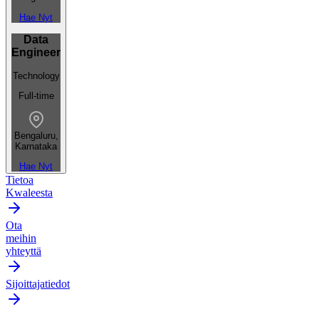
Hae Nyt
Data
Engineer
Technology
Full-time
Bengaluru,
Karnataka
Hae Nyt
Tietoa
Kwaleesta
Ota
meihin
yhteyttä
Sijoittajatiedot