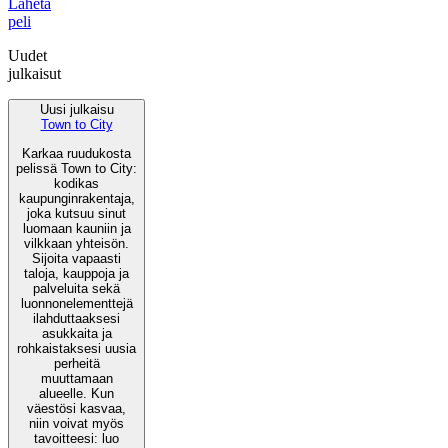
Lähetä
peli
Uudet
julkaisut
Uusi julkaisu
Town to City
Karkaa ruudukosta
pelissä Town to City:
kodikas
kaupunginrakentaja,
joka kutsuu sinut
luomaan kauniin ja
vilkkaan yhteisön.
Sijoita vapaasti
taloja, kauppoja ja
palveluita sekä
luonnonelementtejä
ilahduttaaksesi
asukkaita ja
rohkaistaksesi uusia
perheitä
muuttamaan
alueelle. Kun
väestösi kasvaa,
niin voivat myös
tavoitteesi: luo