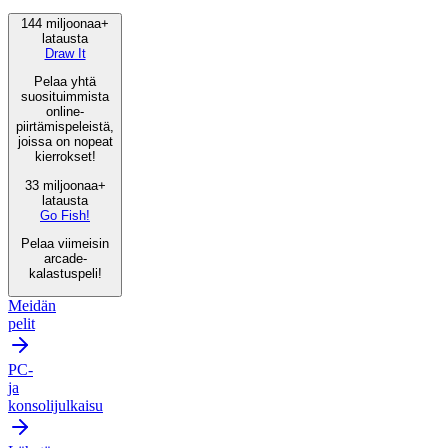
144 miljoonaa+
latausta
Draw It
Pelaa yhtä
suosituimmista
online-
piirtämispeleistä,
joissa on nopeat
kierrokset!
33 miljoonaa+
latausta
Go Fish!
Pelaa viimeisin
arcade-
kalastuspeli!
Meidän
pelit
PC-
ja
konsolijulkaisu