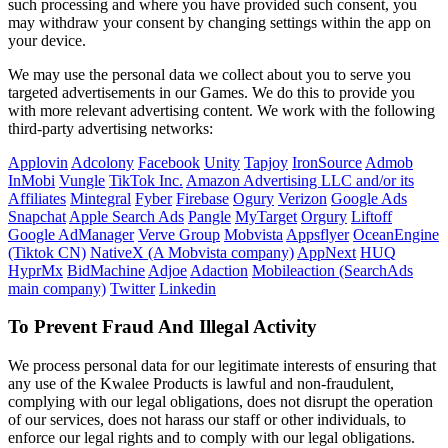
such processing and where you have provided such consent, you
may withdraw your consent by changing settings within the app on
your device.
We may use the personal data we collect about you to serve you
targeted advertisements in our Games. We do this to provide you
with more relevant advertising content. We work with the following
third-party advertising networks:
Applovin
Adcolony
Facebook
Unity
Tapjoy
IronSource
Admob
InMobi
Vungle
TikTok Inc.
Amazon Advertising LLC and/or its
Affiliates
Mintegral
Fyber
Firebase
Ogury
Verizon
Google Ads
Snapchat
Apple Search Ads
Pangle
MyTarget
Orgury
Liftoff
Google AdManager
Verve Group
Mobvista
Appsflyer
OceanEngine
(Tiktok CN)
NativeX (A Mobvista company)
AppNext
HUQ
HyprMx
BidMachine
Adjoe
Adaction
Mobileaction (SearchAds
main company)
Twitter
Linkedin
To Prevent Fraud And Illegal Activity
We process personal data for our legitimate interests of ensuring that
any use of the Kwalee Products is lawful and non-fraudulent,
complying with our legal obligations, does not disrupt the operation
of our services, does not harass our staff or other individuals, to
enforce our legal rights and to comply with our legal obligations.