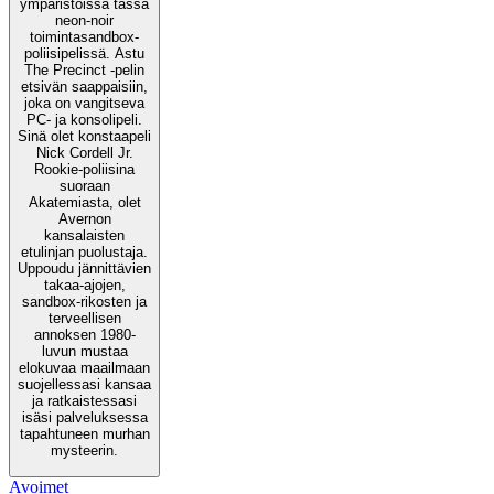
ympäristöissä tässä
neon-noir
toimintasandbox-
poliisipelissä. Astu
The Precinct -pelin
etsivän saappaisiin,
joka on vangitseva
PC- ja konsolipeli.
Sinä olet konstaapeli
Nick Cordell Jr.
Rookie-poliisina
suoraan
Akatemiasta, olet
Avernon
kansalaisten
etulinjan puolustaja.
Uppoudu jännittävien
takaa-ajojen,
sandbox-rikosten ja
terveellisen
annoksen 1980-
luvun mustaa
elokuvaa maailmaan
suojellessasi kansaa
ja ratkaistessasi
isäsi palveluksessa
tapahtuneen murhan
mysteerin.
Avoimet