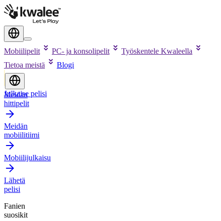
Mobiilipelit
PC- ja konsolipelit
Työskentele Kwaleella
Tietoa meistä
Blogi
Julkaise pelisi
Meidän
hittipelit
Meidän
mobiilitiimi
Mobiilijulkaisu
Lähetä
pelisi
Fanien
suosikit