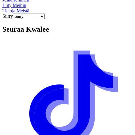
Liity Meihin
Tietoja Meistä
Siirry
Seuraa
Kwalee