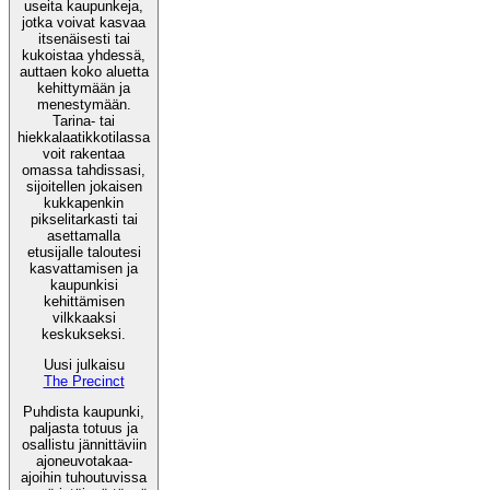
useita kaupunkeja,
jotka voivat kasvaa
itsenäisesti tai
kukoistaa yhdessä,
auttaen koko aluetta
kehittymään ja
menestymään.
Tarina- tai
hiekkalaatikkotilassa
voit rakentaa
omassa tahdissasi,
sijoitellen jokaisen
kukkapenkin
pikselitarkasti tai
asettamalla
etusijalle taloutesi
kasvattamisen ja
kaupunkisi
kehittämisen
vilkkaaksi
keskukseksi.
Uusi julkaisu
The Precinct
Puhdista kaupunki,
paljasta totuus ja
osallistu jännittäviin
ajoneuvotakaa-
ajoihin tuhoutuvissa