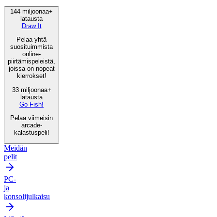
144 miljoonaa+
latausta
Draw It
Pelaa yhtä
suosituimmista
online-
piirtämispeleistä,
joissa on nopeat
kierrokset!
33 miljoonaa+
latausta
Go Fish!
Pelaa viimeisin
arcade-
kalastuspeli!
Meidän
pelit
PC-
ja
konsolijulkaisu