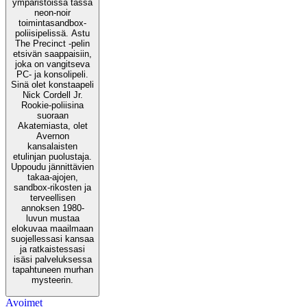
ympäristöissä tässä
neon-noir
toimintasandbox-
poliisipelissä. Astu
The Precinct -pelin
etsivän saappaisiin,
joka on vangitseva
PC- ja konsolipeli.
Sinä olet konstaapeli
Nick Cordell Jr.
Rookie-poliisina
suoraan
Akatemiasta, olet
Avernon
kansalaisten
etulinjan puolustaja.
Uppoudu jännittävien
takaa-ajojen,
sandbox-rikosten ja
terveellisen
annoksen 1980-
luvun mustaa
elokuvaa maailmaan
suojellessasi kansaa
ja ratkaistessasi
isäsi palveluksessa
tapahtuneen murhan
mysteerin.
Avoimet