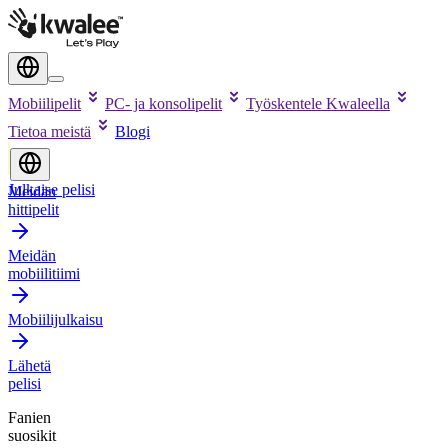
Mobiilipelit
PC- ja konsolipelit
Työskentele Kwaleella
Tietoa meistä
Blogi
Julkaise pelisi
Meidän
hittipelit
Meidän
mobiilitiimi
Mobiilijulkaisu
Lähetä
pelisi
Fanien
suosikit