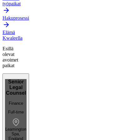
työpaikat
Hakuprosessi
Elämä
Kwaleella
Esillä
olevat
avoimet
paikat
Senior
Legal
Counsel
Finance
Full-time
Leamington
Spa,
England