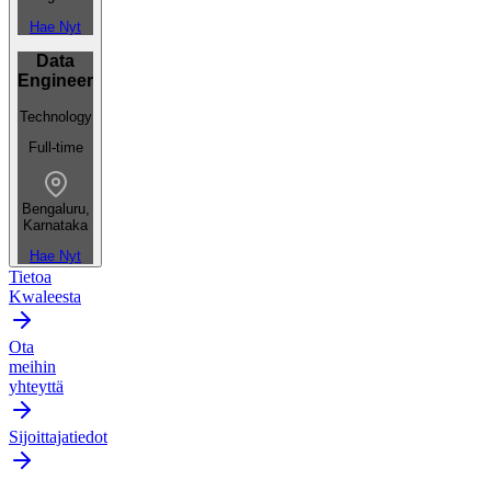
Hae Nyt
Data
Engineer
Technology
Full-time
Bengaluru,
Karnataka
Hae Nyt
Tietoa
Kwaleesta
Ota
meihin
yhteyttä
Sijoittajatiedot