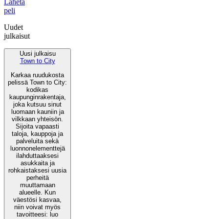
Lähetä
peli
Uudet
julkaisut
Uusi julkaisu
Town to City
Karkaa ruudukosta
pelissä Town to City:
kodikas
kaupunginrakentaja,
joka kutsuu sinut
luomaan kauniin ja
vilkkaan yhteisön.
Sijoita vapaasti
taloja, kauppoja ja
palveluita sekä
luonnonelementtejä
ilahduttaaksesi
asukkaita ja
rohkaistaksesi uusia
perheitä
muuttamaan
alueelle. Kun
väestösi kasvaa,
niin voivat myös
tavoitteesi: luo