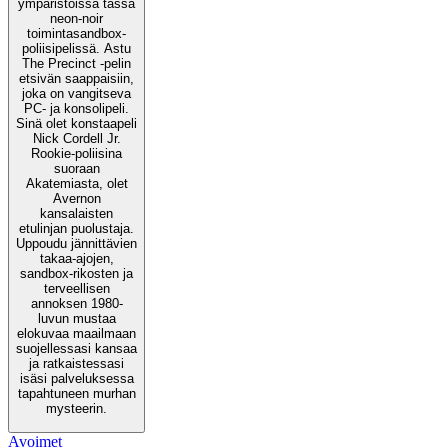
ympäristöissä tässä
neon-noir
toimintasandbox-
poliisipelissä. Astu
The Precinct -pelin
etsivän saappaisiin,
joka on vangitseva
PC- ja konsolipeli.
Sinä olet konstaapeli
Nick Cordell Jr.
Rookie-poliisina
suoraan
Akatemiasta, olet
Avernon
kansalaisten
etulinjan puolustaja.
Uppoudu jännittävien
takaa-ajojen,
sandbox-rikosten ja
terveellisen
annoksen 1980-
luvun mustaa
elokuvaa maailmaan
suojellessasi kansaa
ja ratkaistessasi
isäsi palveluksessa
tapahtuneen murhan
mysteerin.
Avoimet