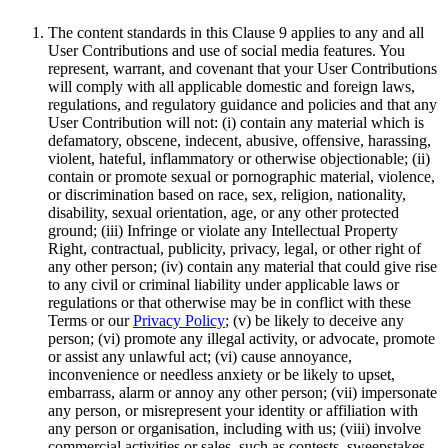
The content standards in this Clause 9 applies to any and all
User Contributions and use of social media features. You
represent, warrant, and covenant that your User Contributions
will comply with all applicable domestic and foreign laws,
regulations, and regulatory guidance and policies and that any
User Contribution will not: (i) contain any material which is
defamatory, obscene, indecent, abusive, offensive, harassing,
violent, hateful, inflammatory or otherwise objectionable; (ii)
contain or promote sexual or pornographic material, violence,
or discrimination based on race, sex, religion, nationality,
disability, sexual orientation, age, or any other protected
ground; (iii) Infringe or violate any Intellectual Property
Right, contractual, publicity, privacy, legal, or other right of
any other person; (iv) contain any material that could give rise
to any civil or criminal liability under applicable laws or
regulations or that otherwise may be in conflict with these
Terms or our
Privacy Policy
; (v) be likely to deceive any
person; (vi) promote any illegal activity, or advocate, promote
or assist any unlawful act; (vi) cause annoyance,
inconvenience or needless anxiety or be likely to upset,
embarrass, alarm or annoy any other person; (vii) impersonate
any person, or misrepresent your identity or affiliation with
any person or organisation, including with us; (viii) involve
commercial activities or sales, such as contests, sweepstakes