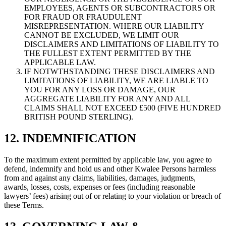
EMPLOYEES, AGENTS OR SUBCONTRACTORS OR
FOR FRAUD OR FRAUDULENT
MISREPRESENTATION. WHERE OUR LIABILITY
CANNOT BE EXCLUDED, WE LIMIT OUR
DISCLAIMERS AND LIMITATIONS OF LIABILITY TO
THE FULLEST EXTENT PERMITTED BY THE
APPLICABLE LAW.
IF NOTWTHSTANDING THESE DISCLAIMERS AND
LIMITATIONS OF LIABILITY, WE ARE LIABLE TO
YOU FOR ANY LOSS OR DAMAGE, OUR
AGGREGATE LIABILITY FOR ANY AND ALL
CLAIMS SHALL NOT EXCEED £500 (FIVE HUNDRED
BRITISH POUND STERLING).
12. INDEMNIFICATION
To the maximum extent permitted by applicable law, you agree to
defend, indemnify and hold us and other Kwalee Persons harmless
from and against any claims, liabilities, damages, judgments,
awards, losses, costs, expenses or fees (including reasonable
lawyers’ fees) arising out of or relating to your violation or breach of
these Terms.