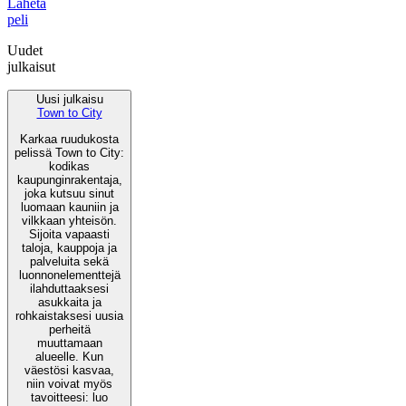
Lähetä
peli
Uudet
julkaisut
Uusi julkaisu
Town to City
Karkaa ruudukosta
pelissä Town to City:
kodikas
kaupunginrakentaja,
joka kutsuu sinut
luomaan kauniin ja
vilkkaan yhteisön.
Sijoita vapaasti
taloja, kauppoja ja
palveluita sekä
luonnonelementtejä
ilahduttaaksesi
asukkaita ja
rohkaistaksesi uusia
perheitä
muuttamaan
alueelle. Kun
väestösi kasvaa,
niin voivat myös
tavoitteesi: luo