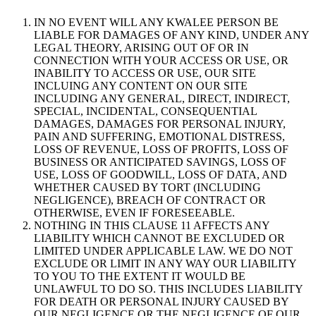
IN NO EVENT WILL ANY KWALEE PERSON BE
LIABLE FOR DAMAGES OF ANY KIND, UNDER ANY
LEGAL THEORY, ARISING OUT OF OR IN
CONNECTION WITH YOUR ACCESS OR USE, OR
INABILITY TO ACCESS OR USE, OUR SITE
INCLUING ANY CONTENT ON OUR SITE
INCLUDING ANY GENERAL, DIRECT, INDIRECT,
SPECIAL, INCIDENTAL, CONSEQUENTIAL
DAMAGES, DAMAGES FOR PERSONAL INJURY,
PAIN AND SUFFERING, EMOTIONAL DISTRESS,
LOSS OF REVENUE, LOSS OF PROFITS, LOSS OF
BUSINESS OR ANTICIPATED SAVINGS, LOSS OF
USE, LOSS OF GOODWILL, LOSS OF DATA, AND
WHETHER CAUSED BY TORT (INCLUDING
NEGLIGENCE), BREACH OF CONTRACT OR
OTHERWISE, EVEN IF FORESEEABLE.
NOTHING IN THIS CLAUSE 11 AFFECTS ANY
LIABILITY WHICH CANNOT BE EXCLUDED OR
LIMITED UNDER APPLICABLE LAW. WE DO NOT
EXCLUDE OR LIMIT IN ANY WAY OUR LIABILITY
TO YOU TO THE EXTENT IT WOULD BE
UNLAWFUL TO DO SO. THIS INCLUDES LIABILITY
FOR DEATH OR PERSONAL INJURY CAUSED BY
OUR NEGLIGENCE OR THE NEGLIGENCE OF OUR