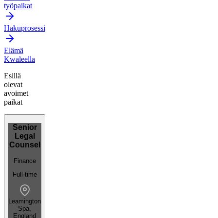
työpaikat
Hakuprosessi
Elämä
Kwaleella
Esillä
olevat
avoimet
paikat
Senior
Legal
Counsel
Finance
Full-time
Leamington
Spa,
England