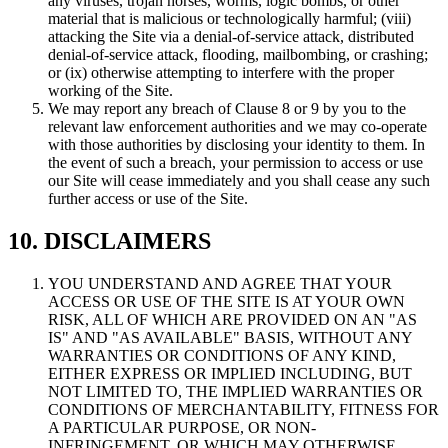
any viruses, trojan horses, worms, logic bombs, or other
material that is malicious or technologically harmful; (viii)
attacking the Site via a denial-of-service attack, distributed
denial-of-service attack, flooding, mailbombing, or crashing;
or (ix) otherwise attempting to interfere with the proper
working of the Site.
We may report any breach of Clause 8 or 9 by you to the
relevant law enforcement authorities and we may co-operate
with those authorities by disclosing your identity to them. In
the event of such a breach, your permission to access or use
our Site will cease immediately and you shall cease any such
further access or use of the Site.
10. DISCLAIMERS
YOU UNDERSTAND AND AGREE THAT YOUR
ACCESS OR USE OF THE SITE IS AT YOUR OWN
RISK, ALL OF WHICH ARE PROVIDED ON AN "AS
IS" AND "AS AVAILABLE" BASIS, WITHOUT ANY
WARRANTIES OR CONDITIONS OF ANY KIND,
EITHER EXPRESS OR IMPLIED INCLUDING, BUT
NOT LIMITED TO, THE IMPLIED WARRANTIES OR
CONDITIONS OF MERCHANTABILITY, FITNESS FOR
A PARTICULAR PURPOSE, OR NON-
INFRINGEMENT, OR WHICH MAY OTHERWISE