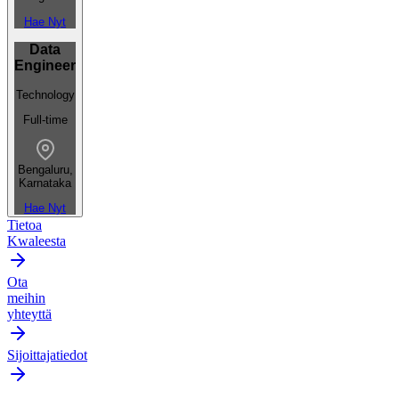
Hae Nyt
Data
Engineer
Technology
Full-time
Bengaluru,
Karnataka
Hae Nyt
Tietoa
Kwaleesta
Ota
meihin
yhteyttä
Sijoittajatiedot