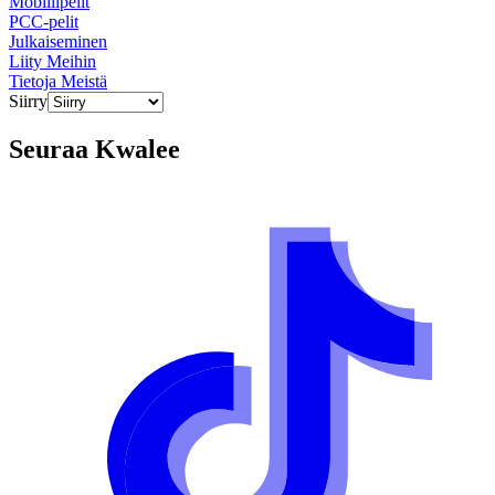
Mobiilipelit
PCC-pelit
Julkaiseminen
Liity Meihin
Tietoja Meistä
Siirry
Seuraa
Kwalee