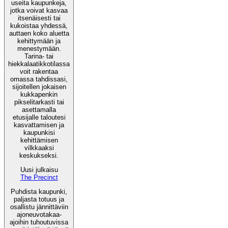
useita kaupunkeja,
jotka voivat kasvaa
itsenäisesti tai
kukoistaa yhdessä,
auttaen koko aluetta
kehittymään ja
menestymään.
Tarina- tai
hiekkalaatikkotilassa
voit rakentaa
omassa tahdissasi,
sijoitellen jokaisen
kukkapenkin
pikselitarkasti tai
asettamalla
etusijalle taloutesi
kasvattamisen ja
kaupunkisi
kehittämisen
vilkkaaksi
keskukseksi.
Uusi julkaisu
The Precinct
Puhdista kaupunki,
paljasta totuus ja
osallistu jännittäviin
ajoneuvotakaa-
ajoihin tuhoutuvissa