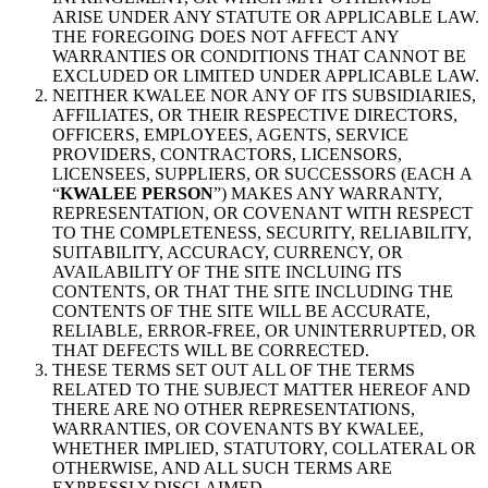
ARISE UNDER ANY STATUTE OR APPLICABLE LAW.
THE FOREGOING DOES NOT AFFECT ANY
WARRANTIES OR CONDITIONS THAT CANNOT BE
EXCLUDED OR LIMITED UNDER APPLICABLE LAW.
NEITHER KWALEE NOR ANY OF ITS SUBSIDIARIES,
AFFILIATES, OR THEIR RESPECTIVE DIRECTORS,
OFFICERS, EMPLOYEES, AGENTS, SERVICE
PROVIDERS, CONTRACTORS, LICENSORS,
LICENSEES, SUPPLIERS, OR SUCCESSORS (EACH A
“
KWALEE PERSON
”) MAKES ANY WARRANTY,
REPRESENTATION, OR COVENANT WITH RESPECT
TO THE COMPLETENESS, SECURITY, RELIABILITY,
SUITABILITY, ACCURACY, CURRENCY, OR
AVAILABILITY OF THE SITE INCLUING ITS
CONTENTS, OR THAT THE SITE INCLUDING THE
CONTENTS OF THE SITE WILL BE ACCURATE,
RELIABLE, ERROR-FREE, OR UNINTERRUPTED, OR
THAT DEFECTS WILL BE CORRECTED.
THESE TERMS SET OUT ALL OF THE TERMS
RELATED TO THE SUBJECT MATTER HEREOF AND
THERE ARE NO OTHER REPRESENTATIONS,
WARRANTIES, OR COVENANTS BY KWALEE,
WHETHER IMPLIED, STATUTORY, COLLATERAL OR
OTHERWISE, AND ALL SUCH TERMS ARE
EXPRESSLY DISCLAIMED.