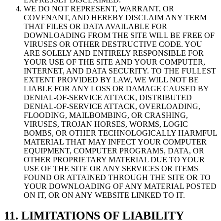
WE DO NOT REPRESENT, WARRANT, OR
COVENANT, AND HEREBY DISCLAIM ANY TERM
THAT FILES OR DATA AVAILABLE FOR
DOWNLOADING FROM THE SITE WILL BE FREE OF
VIRUSES OR OTHER DESTRUCTIVE CODE. YOU
ARE SOLELY AND ENTIRELY RESPONSIBLE FOR
YOUR USE OF THE SITE AND YOUR COMPUTER,
INTERNET, AND DATA SECURITY. TO THE FULLEST
EXTENT PROVIDED BY LAW, WE WILL NOT BE
LIABLE FOR ANY LOSS OR DAMAGE CAUSED BY
DENIAL-OF-SERVICE ATTACK, DISTRIBUTED
DENIAL-OF-SERVICE ATTACK, OVERLOADING,
FLOODING, MAILBOMBING, OR CRASHING,
VIRUSES, TROJAN HORSES, WORMS, LOGIC
BOMBS, OR OTHER TECHNOLOGICALLY HARMFUL
MATERIAL THAT MAY INFECT YOUR COMPUTER
EQUIPMENT, COMPUTER PROGRAMS, DATA, OR
OTHER PROPRIETARY MATERIAL DUE TO YOUR
USE OF THE SITE OR ANY SERVICES OR ITEMS
FOUND OR ATTAINED THROUGH THE SITE OR TO
YOUR DOWNLOADING OF ANY MATERIAL POSTED
ON IT, OR ON ANY WEBSITE LINKED TO IT.
11. LIMITATIONS OF LIABILITY