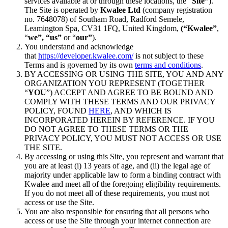
services available at or through these locations, the “
Site”
).
The Site is operated by
Kwalee Ltd
(company registration
no. 7648078) of Southam Road, Radford Semele,
Leamington Spa, CV31 1FQ, United Kingdom,
(“Kwalee”
,
“
we”, “us”
or “
our”
).
You understand and acknowledge
that
https://developer.kwalee.com/
is not subject to these
Terms and is governed by its own
terms and conditions
.
BY ACCESSING OR USING THE SITE, YOU AND ANY
ORGANIZATION YOU REPRESENT (TOGETHER
“
YOU
”) ACCEPT AND AGREE TO BE BOUND AND
COMPLY WITH THESE TERMS AND OUR PRIVACY
POLICY, FOUND
HERE
, AND WHICH IS
INCORPORATED HEREIN BY REFERENCE. IF YOU
DO NOT AGREE TO THESE TERMS OR THE
PRIVACY POLICY, YOU MUST NOT ACCESS OR USE
THE SITE.
By accessing or using this Site, you represent and warrant that
you are at least (i) 13 years of age, and (ii) the legal age of
majority under applicable law to form a binding contract with
Kwalee and meet all of the foregoing eligibility requirements.
If you do not meet all of these requirements, you must not
access or use the Site.
You are also responsible for ensuring that all persons who
access or use the Site through your internet connection are