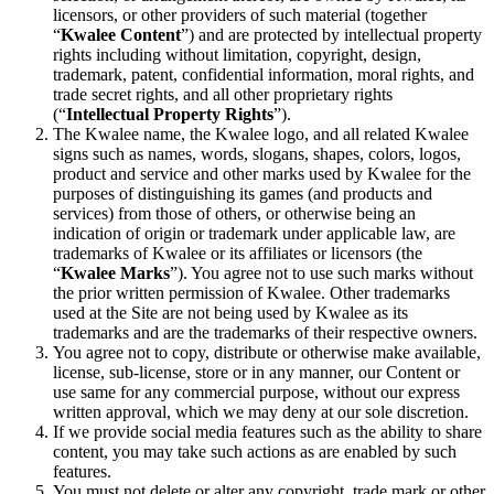
licensors, or other providers of such material (together
“
Kwalee Content
”) and are protected by intellectual property
rights including without limitation, copyright, design,
trademark, patent, confidential information, moral rights, and
trade secret rights, and all other proprietary rights
(“
Intellectual Property Rights
”).
The Kwalee name, the Kwalee logo, and all related Kwalee
signs such as names, words, slogans, shapes, colors, logos,
product and service and other marks used by Kwalee for the
purposes of distinguishing its games (and products and
services) from those of others, or otherwise being an
indication of origin or trademark under applicable law, are
trademarks of Kwalee or its affiliates or licensors (the
“
Kwalee Marks
”). You agree not to use such marks without
the prior written permission of Kwalee. Other trademarks
used at the Site are not being used by Kwalee as its
trademarks and are the trademarks of their respective owners.
You agree not to copy, distribute or otherwise make available,
license, sub-license, store or in any manner, our Content or
use same for any commercial purpose, without our express
written approval, which we may deny at our sole discretion.
If we provide social media features such as the ability to share
content, you may take such actions as are enabled by such
features.
You must not delete or alter any copyright, trade mark or other