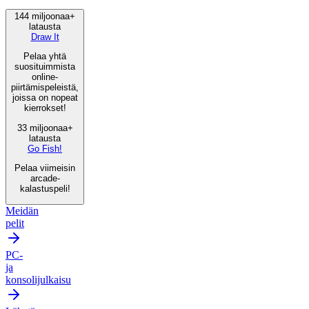
144 miljoonaa+
latausta
Draw It
Pelaa yhtä
suosituimmista
online-
piirtämispeleistä,
joissa on nopeat
kierrokset!
33 miljoonaa+
latausta
Go Fish!
Pelaa viimeisin
arcade-
kalastuspeli!
Meidän
pelit
PC-
ja
konsolijulkaisu