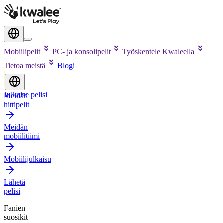
Mobiilipelit
PC- ja konsolipelit
Työskentele Kwaleella
Tietoa meistä
Blogi
Julkaise pelisi
Meidän
hittipelit
Meidän
mobiilitiimi
Mobiilijulkaisu
Lähetä
pelisi
Fanien
suosikit