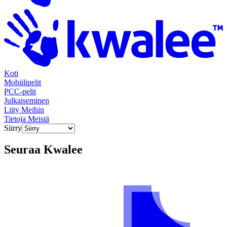
Koti
Mobiilipelit
PCC-pelit
Julkaiseminen
Liity Meihin
Tietoja Meistä
Siirry
Seuraa
Kwalee