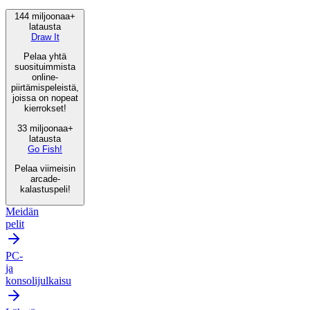
144 miljoonaa+
latausta
Draw It
Pelaa yhtä
suosituimmista
online-
piirtämispeleistä,
joissa on nopeat
kierrokset!
33 miljoonaa+
latausta
Go Fish!
Pelaa viimeisin
arcade-
kalastuspeli!
Meidän
pelit
PC-
ja
konsolijulkaisu