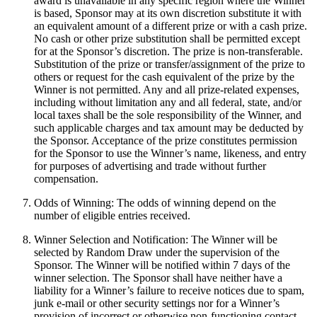
award is unavailable in any specific region where the Winner
is based, Sponsor may at its own discretion substitute it with
an equivalent amount of a different prize or with a cash prize.
No cash or other prize substitution shall be permitted except
for at the Sponsor’s discretion. The prize is non-transferable.
Substitution of the prize or transfer/assignment of the prize to
others or request for the cash equivalent of the prize by the
Winner is not permitted. Any and all prize-related expenses,
including without limitation any and all federal, state, and/or
local taxes shall be the sole responsibility of the Winner, and
such applicable charges and tax amount may be deducted by
the Sponsor. Acceptance of the prize constitutes permission
for the Sponsor to use the Winner’s name, likeness, and entry
for purposes of advertising and trade without further
compensation.
Odds of Winning: The odds of winning depend on the
number of eligible entries received.
Winner Selection and Notification: The Winner will be
selected by Random Draw under the supervision of the
Sponsor. The Winner will be notified within 7 days of the
winner selection. The Sponsor shall have neither have a
liability for a Winner’s failure to receive notices due to spam,
junk e-mail or other security settings nor for a Winner’s
provision of incorrect or otherwise non-functioning contact