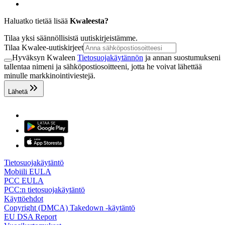
Haluatko tietää lisää
Kwaleesta?
Tilaa yksi säännöllisistä uutiskirjeistämme.
Tilaa Kwalee-uutiskirjeet
Hyväksyn Kwaleen
Tietosuojakäytännön
ja annan suostumukseni
tallentaa nimeni ja sähköpostiosoitteeni, jotta he voivat lähettää
minulle markkinointiviestejä.
Lähetä
Tietosuojakäytäntö
Mobiili EULA
PCC EULA
PCC:n tietosuojakäytäntö
Käyttöehdot
Copyright (DMCA) Takedown -käytäntö
EU DSA Report