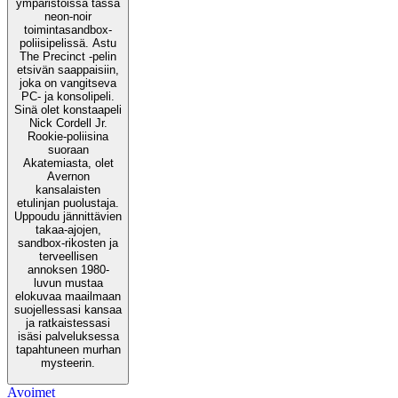
ympäristöissä tässä
neon-noir
toimintasandbox-
poliisipelissä. Astu
The Precinct -pelin
etsivän saappaisiin,
joka on vangitseva
PC- ja konsolipeli.
Sinä olet konstaapeli
Nick Cordell Jr.
Rookie-poliisina
suoraan
Akatemiasta, olet
Avernon
kansalaisten
etulinjan puolustaja.
Uppoudu jännittävien
takaa-ajojen,
sandbox-rikosten ja
terveellisen
annoksen 1980-
luvun mustaa
elokuvaa maailmaan
suojellessasi kansaa
ja ratkaistessasi
isäsi palveluksessa
tapahtuneen murhan
mysteerin.
Avoimet