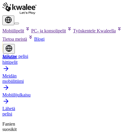
Mobiilipelit
PC- ja konsolipelit
Työskentele Kwaleella
Tietoa meistä
Blogi
Julkaise pelisi
Meidän
hittipelit
Meidän
mobiilitiimi
Mobiilijulkaisu
Lähetä
pelisi
Fanien
suosikit