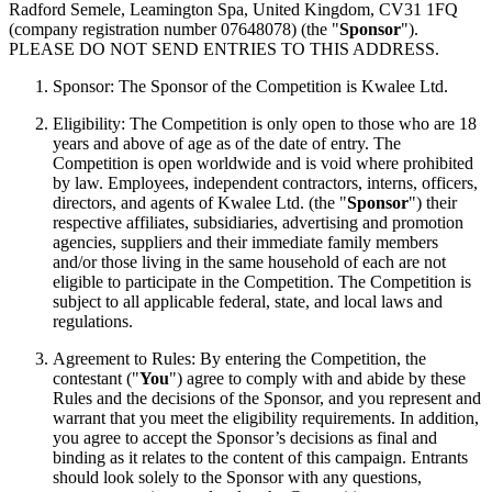
Radford Semele, Leamington Spa, United Kingdom, CV31 1FQ
(company registration number 07648078) (the "
Sponsor
").
PLEASE DO NOT SEND ENTRIES TO THIS ADDRESS.
Sponsor: The Sponsor of the Competition is Kwalee Ltd.
Eligibility: The Competition is only open to those who are 18
years and above of age as of the date of entry. The
Competition is open worldwide and is void where prohibited
by law. Employees, independent contractors, interns, officers,
directors, and agents of Kwalee Ltd. (the "
Sponsor
") their
respective affiliates, subsidiaries, advertising and promotion
agencies, suppliers and their immediate family members
and/or those living in the same household of each are not
eligible to participate in the Competition. The Competition is
subject to all applicable federal, state, and local laws and
regulations.
Agreement to Rules: By entering the Competition, the
contestant ("
You
") agree to comply with and abide by these
Rules and the decisions of the Sponsor, and you represent and
warrant that you meet the eligibility requirements. In addition,
you agree to accept the Sponsor’s decisions as final and
binding as it relates to the content of this campaign. Entrants
should look solely to the Sponsor with any questions,