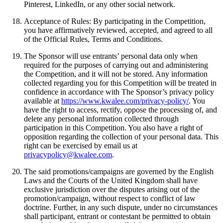
Pinterest, LinkedIn, or any other social network.
Acceptance of Rules: By participating in the Competition,
you have affirmatively reviewed, accepted, and agreed to all
of the Official Rules, Terms and Conditions.
The Sponsor will use entrants’ personal data only when
required for the purposes of carrying out and administering
the Competition, and it will not be stored. Any information
collected regarding you for this Competition will be treated in
confidence in accordance with The Sponsor’s privacy policy
available at
https://www.kwalee.com/privacy-policy/
. You
have the right to access, rectify, oppose the processing of, and
delete any personal information collected through
participation in this Competition. You also have a right of
opposition regarding the collection of your personal data. This
right can be exercised by email us at
privacypolicy@kwalee.com
.
The said promotions/campaigns are governed by the English
Laws and the Courts of the United Kingdom shall have
exclusive jurisdiction over the disputes arising out of the
promotion/campaign, without respect to conflict of law
doctrine. Further, in any such dispute, under no circumstances
shall participant, entrant or contestant be permitted to obtain