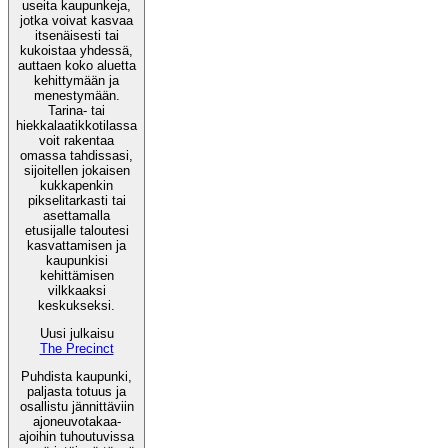
useita kaupunkeja,
jotka voivat kasvaa
itsenäisesti tai
kukoistaa yhdessä,
auttaen koko aluetta
kehittymään ja
menestymään.
Tarina- tai
hiekkalaatikkotilassa
voit rakentaa
omassa tahdissasi,
sijoitellen jokaisen
kukkapenkin
pikselitarkasti tai
asettamalla
etusijalle taloutesi
kasvattamisen ja
kaupunkisi
kehittämisen
vilkkaaksi
keskukseksi.
Uusi julkaisu
The Precinct
Puhdista kaupunki,
paljasta totuus ja
osallistu jännittäviin
ajoneuvotakaa-
ajoihin tuhoutuvissa