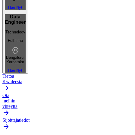
Hae Nyt
Data
Engineer
Technology
Full-time
Bengaluru,
Karnataka
Hae Nyt
Tietoa
Kwaleesta
Ota
meihin
yhteyttä
Sijoittajatiedot