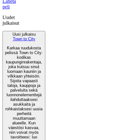
Lähetä
peli
Uudet
julkaisut
Uusi julkaisu
Town to City
Karkaa ruudukosta
pelissä Town to City:
kodikas
kaupunginrakentaja,
joka kutsuu sinut
luomaan kauniin ja
vilkkaan yhteisön.
Sijoita vapaasti
taloja, kauppoja ja
palveluita sekä
luonnonelementtejä
ilahduttaaksesi
asukkaita ja
rohkaistaksesi uusia
perheitä
muuttamaan
alueelle. Kun
väestösi kasvaa,
niin voivat myös
tavoitteesi: luo