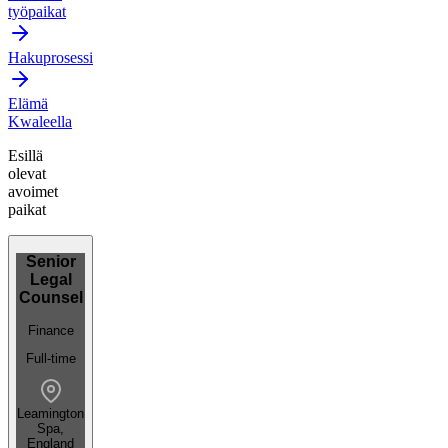
työpaikat
Hakuprosessi
Elämä
Kwaleella
Esillä
olevat
avoimet
paikat
Senior
Legal
Counsel
Finance
Full-time
Leamington
Spa,
England