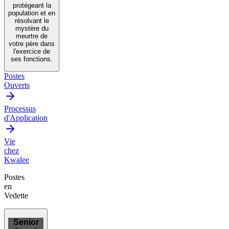
protégeant la
population et en
résolvant le
mystère du
meurtre de
votre père dans
l'exercice de
ses fonctions.
Postes
Ouverts
Processus
d'Application
Vie
chez
Kwalee
Postes
en
Vedette
Senior