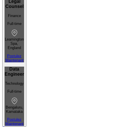
Legal
Counsel
Finance
Full-time
Leamington
Spa,
England
Postulez
Maintenant
Data
Engineer
Technology
Full-time
Bengaluru,
Karnataka
Postulez
Maintenant