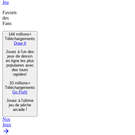
Jeu
Favoris
des
Fans
144 millions+
Téléchargements
Draw It
Jouez à l'un des
jeux de dessin
en ligne les plus
populaires avec
des tours
rapides!
33 millions+
Téléchargements
Go Fish!
Jouez à l'ultime
jeu de pêche
arcade !
Nos
Jeux