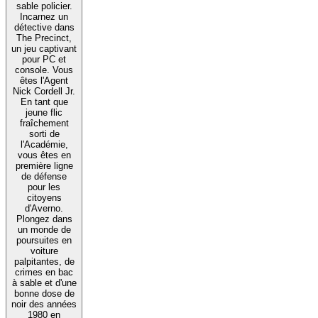
sable policier.
Incarnez un
détective dans
The Precinct,
un jeu captivant
pour PC et
console. Vous
êtes l'Agent
Nick Cordell Jr.
En tant que
jeune flic
fraîchement
sorti de
l'Académie,
vous êtes en
première ligne
de défense
pour les
citoyens
d'Averno.
Plongez dans
un monde de
poursuites en
voiture
palpitantes, de
crimes en bac
à sable et d'une
bonne dose de
noir des années
1980 en