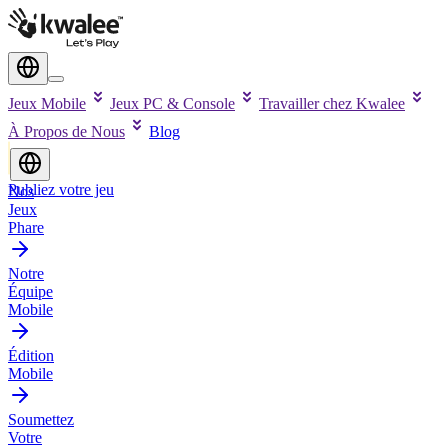
Jeux Mobile
Jeux PC & Console
Travailler chez Kwalee
À Propos de Nous
Blog
Publiez votre jeu
Nos
Jeux
Phare
Notre
Équipe
Mobile
Édition
Mobile
Soumettez
Votre