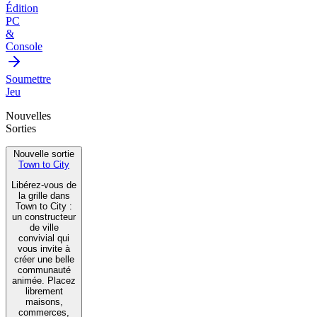
Édition
PC
&
Console
Soumettre
Jeu
Nouvelles
Sorties
Nouvelle sortie
Town to City
Libérez-vous de
la grille dans
Town to City :
un constructeur
de ville
convivial qui
vous invite à
créer une belle
communauté
animée. Placez
librement
maisons,
commerces,