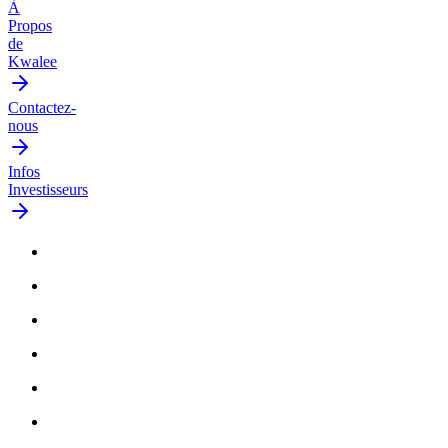
À
Propos
de
Kwalee
Contactez-
nous
Infos
Investisseurs