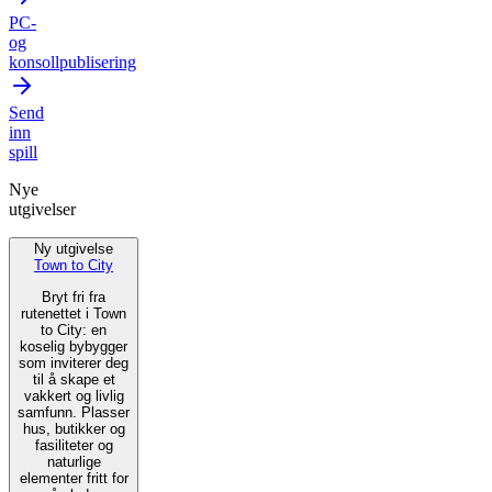
PC-
og
konsollpublisering
Send
inn
spill
Nye
utgivelser
Ny utgivelse
Town to City
Bryt fri fra
rutenettet i Town
to City: en
koselig bybygger
som inviterer deg
til å skape et
vakkert og livlig
samfunn. Plasser
hus, butikker og
fasiliteter og
naturlige
elementer fritt for