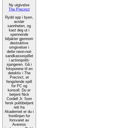
Ny utgivelse
The Precinct
Rydd opp i byen,
avslør
sannheten, og
kast deg ut i
spennende
biljakter gjennom
destruktive
omgivelser i
dette neon-noir
sandkassespillet
i actionpoliti-
sjangeren. Gå i
fotsporene til en
detektiv i The
Precinct, et
fengslende spill
for PC og
konsoll. Du er
betjent Nick
Cordell Jr. Som
fersk politibetjent
rett fra
Akademiet er du i
frontlinjen for
forsvaret av
Avenros