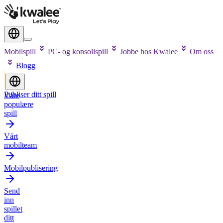
Mobilspill
PC- og konsollspill
Jobbe hos Kwalee
Om oss
Blogg
Publiser ditt spill
Våre
populære
spill
Vårt
mobilteam
Mobilpublisering
Send
inn
spillet
ditt