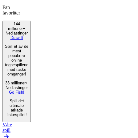
Fan-
favoritter
144
millioner+
Nedlastinger
Draw It
Spill et av de
mest
populære
online
tegnespillene
med raske
omganger!
33 millioner+
Nedlastinger
Go Fish!
Spill det
ultimate
arkade
fiskespillet!
Våre
spill