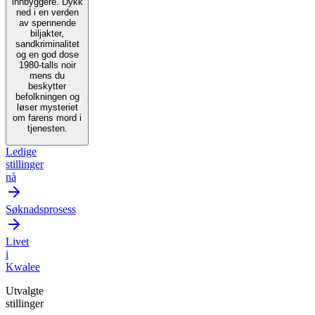
innbyggere. Dykk
ned i en verden
av spennende
biljakter,
sandkriminalitet
og en god dose
1980-talls noir
mens du
beskytter
befolkningen og
løser mysteriet
om farens mord i
tjenesten.
Ledige
stillinger
nå
Søknadsprosess
Livet
i
Kwalee
Utvalgte
stillinger