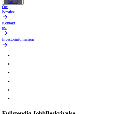
Søk nå
Om
Kwalee
Kontakt
oss
Investorinformasjon
Fullstendig Jobb
Beskrivelse