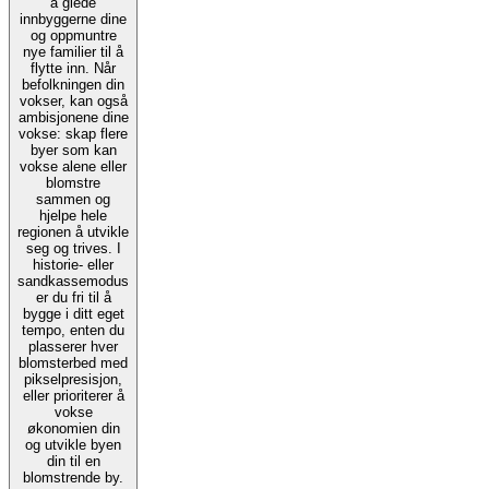
å glede
innbyggerne dine
og oppmuntre
nye familier til å
flytte inn. Når
befolkningen din
vokser, kan også
ambisjonene dine
vokse: skap flere
byer som kan
vokse alene eller
blomstre
sammen og
hjelpe hele
regionen å utvikle
seg og trives. I
historie- eller
sandkassemodus
er du fri til å
bygge i ditt eget
tempo, enten du
plasserer hver
blomsterbed med
pikselpresisjon,
eller prioriterer å
vokse
økonomien din
og utvikle byen
din til en
blomstrende by.