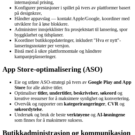
internasjonal prising,
Konfigurer prestasjoner i spillet på tvers av plattformer basert
på designkrav,
Håndter appavslag — kontakt Apple/Google, koordiner med
utviklere for å løse blokkere.
Administrer innsjekklister fra prosjektstart til lansering, spor
byggklarhet og tidsplaner.
Koordiner butikkoppdateringer, inkludert "Hva er nytt"-
lanseringsnotater per versjon.
Bistå med å sikre plattformomtale og håndtere
kampanjeplasseringer.
App Store-optimalisering (ASO)
Eie og utføre ASO-strategi på tvers av
Google Play and App
Store
for alle aktive titler.
Optimaliser
titler, undertitler, beskrivelser, søkeord
og
kreative ressurser for å maksimere synlighet og konvertering.
Overvåk og rapporter om
kategorirangeringer
,
CVR
og
søkeordytelse
.
Undersøk og bruk de beste
verktøyene
og
AI-løsningene
som finnes for å maksimere suksess.
Butikkadministrasjon og kommunikasjon