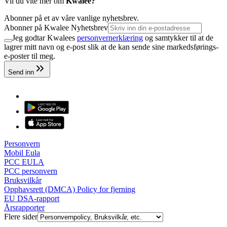
Vil du vite mer om
Kwalee?
Abonner på et av våre vanlige nyhetsbrev.
Abonner på Kwalee Nyhetsbrev
Jeg godtar Kwalees
personvernerklæring
og samtykker til at de
lagrer mitt navn og e-post slik at de kan sende sine markedsførings-
e-poster til meg.
Send inn
Personvern
Mobil Eula
PCC EULA
PCC personvern
Bruksvilkår
Opphavsrett (DMCA) Policy for fjerning
EU DSA-rapport
Årsrapporter
Flere sider