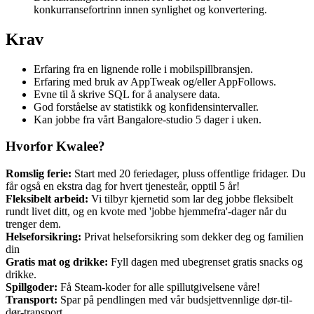
konkurransefortrinn innen synlighet og konvertering.
Krav
Erfaring fra en lignende rolle i mobilspillbransjen.
Erfaring med bruk av AppTweak og/eller AppFollows.
Evne til å skrive SQL for å analysere data.
God forståelse av statistikk og konfidensintervaller.
Kan jobbe fra vårt Bangalore-studio 5 dager i uken.
Hvorfor Kwalee?
Romslig ferie:
Start med 20 feriedager, pluss offentlige fridager. Du
får også en ekstra dag for hvert tjenesteår, opptil 5 år!
Fleksibelt arbeid:
Vi tilbyr kjernetid som lar deg jobbe fleksibelt
rundt livet ditt, og en kvote med 'jobbe hjemmefra'-dager når du
trenger dem.
Helseforsikring:
Privat helseforsikring som dekker deg og familien
din
Gratis mat og drikke:
Fyll dagen med ubegrenset gratis snacks og
drikke.
Spillgoder:
Få Steam-koder for alle spillutgivelsene våre!
Transport:
Spar på pendlingen med vår budsjettvennlige dør-til-
dør-transport.