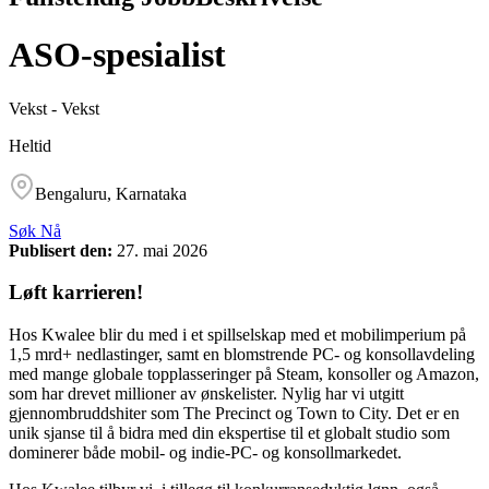
ASO-spesialist
Vekst
-
Vekst
Heltid
Bengaluru, Karnataka
Søk Nå
Publisert den
:
27. mai 2026
Løft karrieren!
Hos Kwalee blir du med i et spillselskap med et mobilimperium på
1,5 mrd+ nedlastinger, samt en blomstrende PC- og konsollavdeling
med mange globale topplasseringer på Steam, konsoller og Amazon,
som har drevet millioner av ønskelister. Nylig har vi utgitt
gjennombruddshiter som The Precinct og Town to City. Det er en
unik sjanse til å bidra med din ekspertise til et globalt studio som
dominerer både mobil- og indie-PC- og konsollmarkedet.