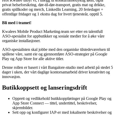
Hos Kwalee tilbyr vi, i tillegg til konkurransedyktig lønn, også
privat helseforsikring, dør-til-dør-transport, gratis mat og drikke,
gratis spillkoder og merch, LinkedIn Learning, 20 feriedager +
offentlige fridager og 1 ekstra dag for hvert tjenesteår, opptil 5.
Bli med i teamet!
Kwalees Mobile Product Marketing-team ser etter en talentfull
ASO-spesialist for appbutikker og sosiale medier for å øke våre
organiske installasjoner.
ASO-spesialisten skal jobbe med den organiske tilstedeværelsen til
spillene våre, samt eie og gjennomføre ASO-strategier på Google
Play og App Store for alle aktive titler.
Denne rollen er basert i vårt Bangalore-studio med arbeid på stedet 5
dager i uken, der vårt daglige kontorsamarbeid driver kreativitet og
innovasjon.
Butikkoppsett og lanseringsdrift
Opprett og vedlikehold butikkoppføringer på Google Play og
App Store Connect — tittel, undertittel, beskrivelser,
skjermbilder.
Sett opp og konfigurer IAP-er med lokaliserte beskrivelser og