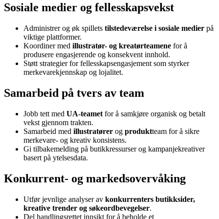
Sosiale medier og fellesskapsvekst
Administrer og øk spillets
tilstedeværelse i sosiale medier
på
viktige plattformer.
Koordiner med
illustratør- og kreatørteamene
for å
produsere engasjerende og konsekvent innhold.
Støtt strategier for fellesskapsengasjement som styrker
merkevarekjennskap og lojalitet.
Samarbeid på tvers av team
Jobb tett med
UA-teamet
for å samkjøre organisk og betalt
vekst gjennom trakten.
Samarbeid med
illustratører
og
produkt
team for å sikre
merkevare- og kreativ konsistens.
Gi tilbakemelding på butikkressurser og kampanjekreativer
basert på ytelsesdata.
Konkurrent- og markedsovervåking
Utfør jevnlige analyser av
konkurrenters butikksider,
kreative trender og søkeordbevegelser
.
Del handlingsrettet innsikt for å beholde et