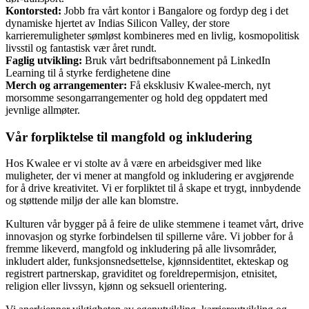
Kontorsted:
Jobb fra vårt kontor i Bangalore og fordyp deg i det
dynamiske hjertet av Indias Silicon Valley, der store
karrieremuligheter sømløst kombineres med en livlig, kosmopolitisk
livsstil og fantastisk vær året rundt.
Faglig utvikling:
Bruk vårt bedriftsabonnement på LinkedIn
Learning til å styrke ferdighetene dine
Merch og arrangementer:
Få eksklusiv Kwalee-merch, nyt
morsomme sesongarrangementer og hold deg oppdatert med
jevnlige allmøter.
Vår forpliktelse til mangfold og inkludering
Hos Kwalee er vi stolte av å være en arbeidsgiver med like
muligheter, der vi mener at mangfold og inkludering er avgjørende
for å drive kreativitet. Vi er forpliktet til å skape et trygt, innbydende
og støttende miljø der alle kan blomstre.
Kulturen vår bygger på å feire de ulike stemmene i teamet vårt, drive
innovasjon og styrke forbindelsen til spillerne våre. Vi jobber for å
fremme likeverd, mangfold og inkludering på alle livsområder,
inkludert alder, funksjonsnedsettelse, kjønnsidentitet, ekteskap og
registrert partnerskap, graviditet og foreldrepermisjon, etnisitet,
religion eller livssyn, kjønn og seksuell orientering.