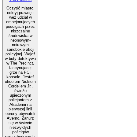
Oczyść miasto,
odkryj prawdę i
weź udział w
emocjonujących
pościgach przez
niszczalne
środowiska w
neonowym-
noirowym
sandboxie akcji
policyjnej. Wejdź
w buty detektywa
w The Precinct,
fascynującej
grze na PC i
konsole. Jesteś
oficerem Nickiem
Cordellem Jr.,
świeżo
upieczonym
policjantem z
Akademii na
pierwszej linii
obrony obywateli
Averno. Zanurz
się w świecie
niezwykłych
pościgów
samochodowych,