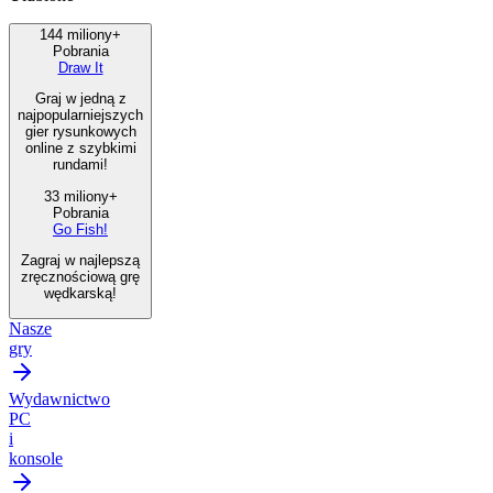
144 miliony+
Pobrania
Draw It
Graj w jedną z
najpopularniejszych
gier rysunkowych
online z szybkimi
rundami!
33 miliony+
Pobrania
Go Fish!
Zagraj w najlepszą
zręcznościową grę
wędkarską!
Nasze
gry
Wydawnictwo
PC
i
konsole