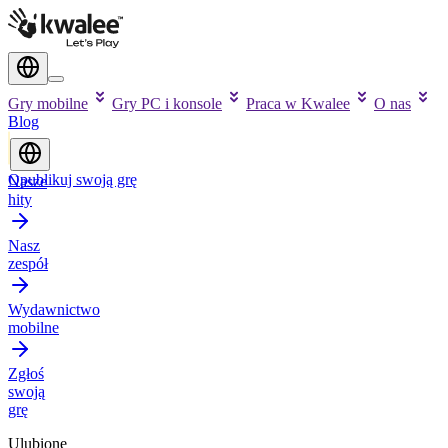
Gry mobilne
Gry PC i konsole
Praca w Kwalee
O nas
Blog
Opublikuj swoją grę
Nasze
hity
Nasz
zespół
Wydawnictwo
mobilne
Zgłoś
swoją
grę
Ulubione