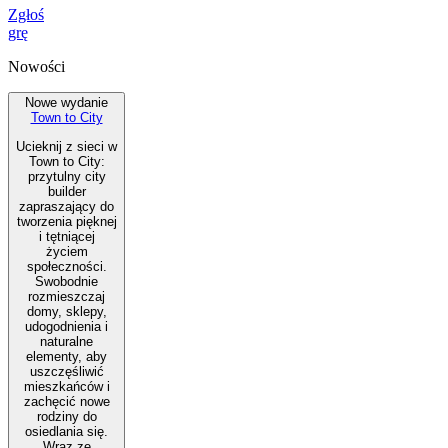
Zgłoś
grę
Nowości
Nowe wydanie
Town to City
Ucieknij z sieci w
Town to City:
przytulny city
builder
zapraszający do
tworzenia pięknej
i tętniącej
życiem
społeczności.
Swobodnie
rozmieszczaj
domy, sklepy,
udogodnienia i
naturalne
elementy, aby
uszczęśliwić
mieszkańców i
zachęcić nowe
rodziny do
osiedlania się.
Wraz ze