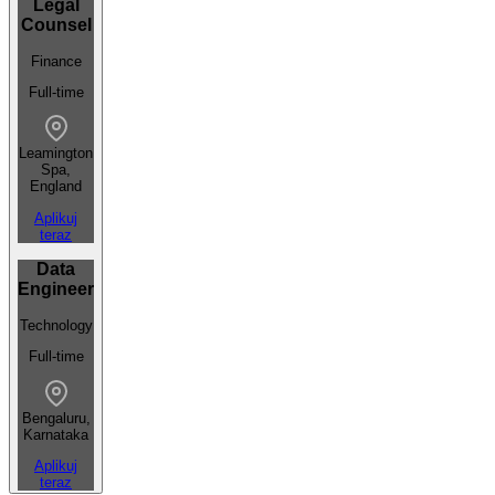
Legal
Counsel
Finance
Full-time
Leamington
Spa,
England
Aplikuj
teraz
Data
Engineer
Technology
Full-time
Bengaluru,
Karnataka
Aplikuj
teraz