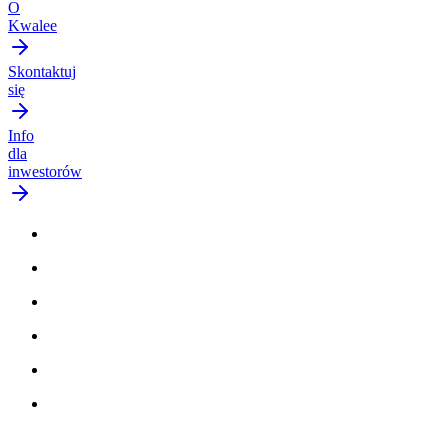
O
Kwalee
Skontaktuj
się
Info
dla
inwestorów