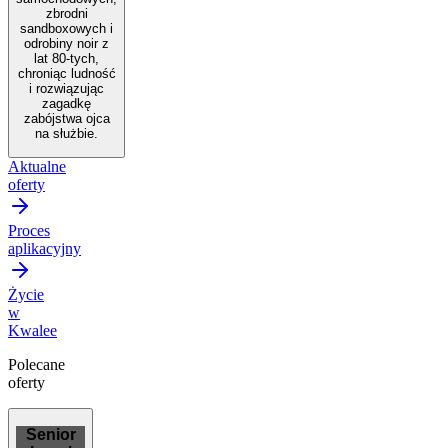
zbrodni
sandboxowych i
odrobiny noir z
lat 80-tych,
chroniąc ludność
i rozwiązując
zagadkę
zabójstwa ojca
na służbie.
Aktualne
oferty
Proces
aplikacyjny
Życie
w
Kwalee
Polecane
oferty
Senior