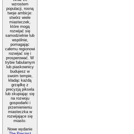
wzrostem
populacji, rosną
twoje ambicje:
stwórz wiele
miasteczek,
które mogą
rozwijać się
samodzielnie lub
wspólnie,
pomagając
całemu regionowi
rozwijać się i
prosperować. W
trybie fabularnym
lub piaskownicy
budujesz w
swoim tempie,
kładąc każdą
grządkę z
precyzją piksela
lub skupiając się
na rozwoju
gospodarki i
przemienieniu
miasteczka w
rozwijające się
miasto.
Nowe wydanie
The Precinct