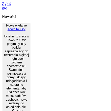
Zgłoś
grę
Nowości
Nowe wydanie
Town to City
Ucieknij z sieci w
Town to City:
przytulny city
builder
zapraszający do
tworzenia pięknej
i tętniącej
życiem
społeczności.
Swobodnie
rozmieszczaj
domy, sklepy,
udogodnienia i
naturalne
elementy, aby
uszczęśliwić
mieszkańców i
zachęcić nowe
rodziny do
osiedlania się.
Wraz ze