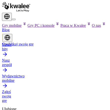
Gry mobilne
Gry PC i konsole
Praca w Kwalee
O nas
Blog
Opublikuj swoją grę
Nasze
hity
Nasz
zespół
Wydawnictwo
mobilne
Zgłoś
swoją
grę
Ulubione