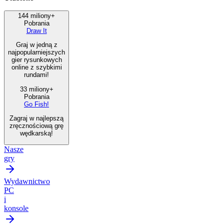
144 miliony+
Pobrania
Draw It
Graj w jedną z
najpopularniejszych
gier rysunkowych
online z szybkimi
rundami!
33 miliony+
Pobrania
Go Fish!
Zagraj w najlepszą
zręcznościową grę
wędkarską!
Nasze
gry
Wydawnictwo
PC
i
konsole