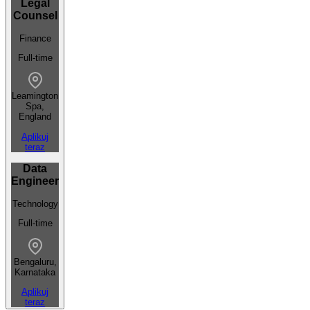
Legal
Counsel
Finance
Full-time
Leamington
Spa,
England
Aplikuj
teraz
Data
Engineer
Technology
Full-time
Bengaluru,
Karnataka
Aplikuj
teraz