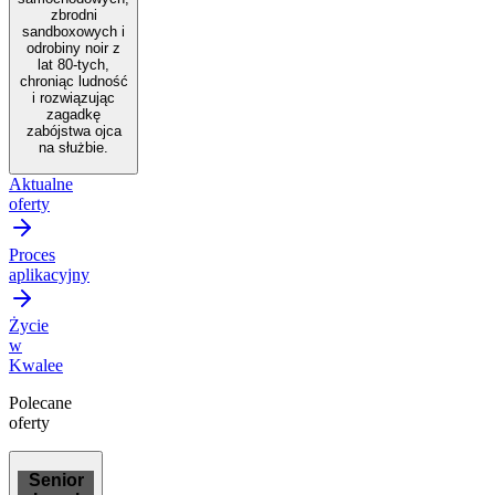
zbrodni
sandboxowych i
odrobiny noir z
lat 80-tych,
chroniąc ludność
i rozwiązując
zagadkę
zabójstwa ojca
na służbie.
Aktualne
oferty
Proces
aplikacyjny
Życie
w
Kwalee
Polecane
oferty
Senior