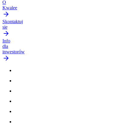
O
Kwalee
Skontaktuj
się
Info
dla
inwestorów