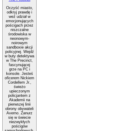
Oczyść miasto,
odkryj prawdę i
weź udział w
emocjonujących
pościgach przez
niszczalne
środowiska w
neonowym-
noirowym
sandboxie akcji
policyjnej. Wejdź
w buty detektywa
w The Precinct,
fascynującej
grze na PC i
konsole. Jesteś
oficerem Nickiem
Cordellem Jr.,
świeżo
upieczonym
policjantem z
Akademii na
pierwszej linii
obrony obywateli
Averno. Zanurz
się w świecie
niezwykłych
pościgów
samochodowych,