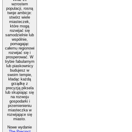
wzrostem
populacji, rosną
twoje ambicje:
stwórz wiele
miasteczek,
które mogą
rozwijać się
samodzielnie lub
wspólnie,
pomagając
całemu regionowi
rozwijać się i
prosperować. W
trybie fabularnym
lub piaskownicy
budujesz w
swoim tempie,
kładąc każdą
grządkę z
precyzją piksela
lub skupiając się
na rozwoju
gospodarki i
przemienieniu
miasteczka w
rozwijające się
miasto.
Nowe wydanie
The Precinct