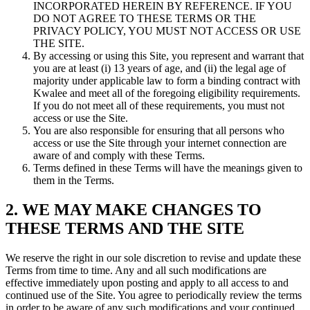
INCORPORATED HEREIN BY REFERENCE. IF YOU
DO NOT AGREE TO THESE TERMS OR THE
PRIVACY POLICY, YOU MUST NOT ACCESS OR USE
THE SITE.
By accessing or using this Site, you represent and warrant that
you are at least (i) 13 years of age, and (ii) the legal age of
majority under applicable law to form a binding contract with
Kwalee and meet all of the foregoing eligibility requirements.
If you do not meet all of these requirements, you must not
access or use the Site.
You are also responsible for ensuring that all persons who
access or use the Site through your internet connection are
aware of and comply with these Terms.
Terms defined in these Terms will have the meanings given to
them in the Terms.
2. WE MAY MAKE CHANGES TO
THESE TERMS AND THE SITE
We reserve the right in our sole discretion to revise and update these
Terms from time to time. Any and all such modifications are
effective immediately upon posting and apply to all access to and
continued use of the Site. You agree to periodically review the terms
in order to be aware of any such modifications and your continued