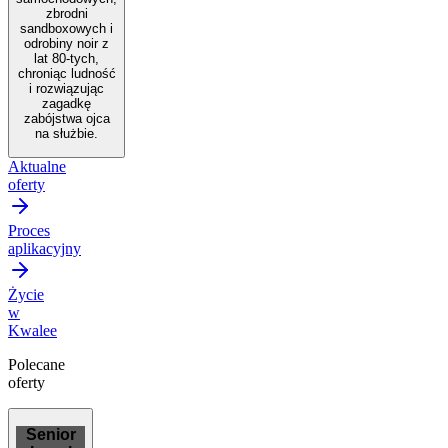
zbrodni
sandboxowych i
odrobiny noir z
lat 80-tych,
chroniąc ludność
i rozwiązując
zagadkę
zabójstwa ojca
na służbie.
Aktualne
oferty
Proces
aplikacyjny
Życie
w
Kwalee
Polecane
oferty
Senior