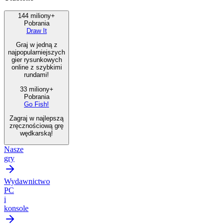
144 miliony+
Pobrania
Draw It
Graj w jedną z
najpopularniejszych
gier rysunkowych
online z szybkimi
rundami!
33 miliony+
Pobrania
Go Fish!
Zagraj w najlepszą
zręcznościową grę
wędkarską!
Nasze
gry
Wydawnictwo
PC
i
konsole