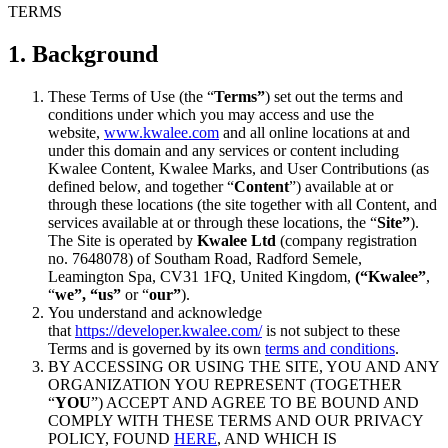
TERMS
1. Background
These Terms of Use (the “
Terms”
) set out the terms and
conditions under which you may access and use the
website,
www.kwalee.com
and all online locations at and
under this domain and any services or content including
Kwalee Content, Kwalee Marks, and User Contributions (as
defined below, and together “
Content
”) available at or
through these locations (the site together with all Content, and
services available at or through these locations, the “
Site”
).
The Site is operated by
Kwalee Ltd
(company registration
no. 7648078) of Southam Road, Radford Semele,
Leamington Spa, CV31 1FQ, United Kingdom,
(“Kwalee”
,
“
we”, “us”
or “
our”
).
You understand and acknowledge
that
https://developer.kwalee.com/
is not subject to these
Terms and is governed by its own
terms and conditions
.
BY ACCESSING OR USING THE SITE, YOU AND ANY
ORGANIZATION YOU REPRESENT (TOGETHER
“
YOU
”) ACCEPT AND AGREE TO BE BOUND AND
COMPLY WITH THESE TERMS AND OUR PRIVACY
POLICY, FOUND
HERE
, AND WHICH IS