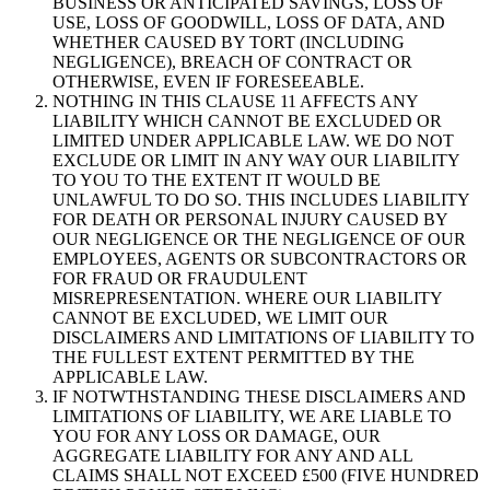
BUSINESS OR ANTICIPATED SAVINGS, LOSS OF
USE, LOSS OF GOODWILL, LOSS OF DATA, AND
WHETHER CAUSED BY TORT (INCLUDING
NEGLIGENCE), BREACH OF CONTRACT OR
OTHERWISE, EVEN IF FORESEEABLE.
NOTHING IN THIS CLAUSE 11 AFFECTS ANY
LIABILITY WHICH CANNOT BE EXCLUDED OR
LIMITED UNDER APPLICABLE LAW. WE DO NOT
EXCLUDE OR LIMIT IN ANY WAY OUR LIABILITY
TO YOU TO THE EXTENT IT WOULD BE
UNLAWFUL TO DO SO. THIS INCLUDES LIABILITY
FOR DEATH OR PERSONAL INJURY CAUSED BY
OUR NEGLIGENCE OR THE NEGLIGENCE OF OUR
EMPLOYEES, AGENTS OR SUBCONTRACTORS OR
FOR FRAUD OR FRAUDULENT
MISREPRESENTATION. WHERE OUR LIABILITY
CANNOT BE EXCLUDED, WE LIMIT OUR
DISCLAIMERS AND LIMITATIONS OF LIABILITY TO
THE FULLEST EXTENT PERMITTED BY THE
APPLICABLE LAW.
IF NOTWTHSTANDING THESE DISCLAIMERS AND
LIMITATIONS OF LIABILITY, WE ARE LIABLE TO
YOU FOR ANY LOSS OR DAMAGE, OUR
AGGREGATE LIABILITY FOR ANY AND ALL
CLAIMS SHALL NOT EXCEED £500 (FIVE HUNDRED