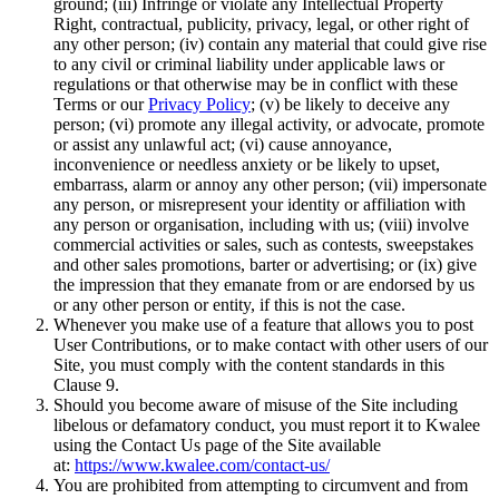
ground; (iii) Infringe or violate any Intellectual Property
Right, contractual, publicity, privacy, legal, or other right of
any other person; (iv) contain any material that could give rise
to any civil or criminal liability under applicable laws or
regulations or that otherwise may be in conflict with these
Terms or our
Privacy Policy
; (v) be likely to deceive any
person; (vi) promote any illegal activity, or advocate, promote
or assist any unlawful act; (vi) cause annoyance,
inconvenience or needless anxiety or be likely to upset,
embarrass, alarm or annoy any other person; (vii) impersonate
any person, or misrepresent your identity or affiliation with
any person or organisation, including with us; (viii) involve
commercial activities or sales, such as contests, sweepstakes
and other sales promotions, barter or advertising; or (ix) give
the impression that they emanate from or are endorsed by us
or any other person or entity, if this is not the case.
Whenever you make use of a feature that allows you to post
User Contributions, or to make contact with other users of our
Site, you must comply with the content standards in this
Clause 9.
Should you become aware of misuse of the Site including
libelous or defamatory conduct, you must report it to Kwalee
using the Contact Us page of the Site available
at:
https://www.kwalee.com/contact-us/
You are prohibited from attempting to circumvent and from