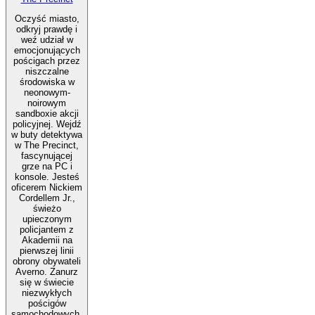
Oczyść miasto,
odkryj prawdę i
weź udział w
emocjonujących
pościgach przez
niszczalne
środowiska w
neonowym-
noirowym
sandboxie akcji
policyjnej. Wejdź
w buty detektywa
w The Precinct,
fascynującej
grze na PC i
konsole. Jesteś
oficerem Nickiem
Cordellem Jr.,
świeżo
upieczonym
policjantem z
Akademii na
pierwszej linii
obrony obywateli
Averno. Zanurz
się w świecie
niezwykłych
pościgów
samochodowych,