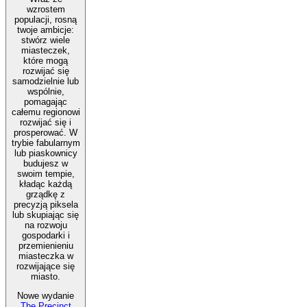
wzrostem
populacji, rosną
twoje ambicje:
stwórz wiele
miasteczek,
które mogą
rozwijać się
samodzielnie lub
wspólnie,
pomagając
całemu regionowi
rozwijać się i
prosperować. W
trybie fabularnym
lub piaskownicy
budujesz w
swoim tempie,
kładąc każdą
grządkę z
precyzją piksela
lub skupiając się
na rozwoju
gospodarki i
przemienieniu
miasteczka w
rozwijające się
miasto.
Nowe wydanie
The Precinct