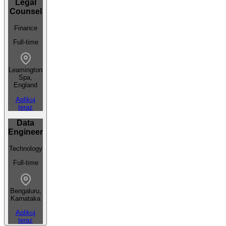
Legal
Counsel
Finance
Full-time
Leamington
Spa,
England
Aplikuj
teraz
Data
Engineer
Technology
Full-time
Bengaluru,
Karnataka
Aplikuj
teraz