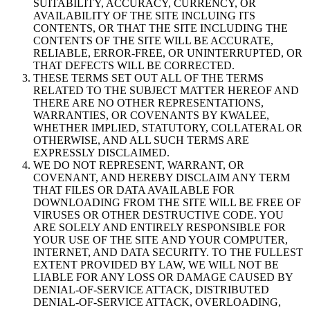
SUITABILITY, ACCURACY, CURRENCY, OR
AVAILABILITY OF THE SITE INCLUING ITS
CONTENTS, OR THAT THE SITE INCLUDING THE
CONTENTS OF THE SITE WILL BE ACCURATE,
RELIABLE, ERROR-FREE, OR UNINTERRUPTED, OR
THAT DEFECTS WILL BE CORRECTED.
THESE TERMS SET OUT ALL OF THE TERMS
RELATED TO THE SUBJECT MATTER HEREOF AND
THERE ARE NO OTHER REPRESENTATIONS,
WARRANTIES, OR COVENANTS BY KWALEE,
WHETHER IMPLIED, STATUTORY, COLLATERAL OR
OTHERWISE, AND ALL SUCH TERMS ARE
EXPRESSLY DISCLAIMED.
WE DO NOT REPRESENT, WARRANT, OR
COVENANT, AND HEREBY DISCLAIM ANY TERM
THAT FILES OR DATA AVAILABLE FOR
DOWNLOADING FROM THE SITE WILL BE FREE OF
VIRUSES OR OTHER DESTRUCTIVE CODE. YOU
ARE SOLELY AND ENTIRELY RESPONSIBLE FOR
YOUR USE OF THE SITE AND YOUR COMPUTER,
INTERNET, AND DATA SECURITY. TO THE FULLEST
EXTENT PROVIDED BY LAW, WE WILL NOT BE
LIABLE FOR ANY LOSS OR DAMAGE CAUSED BY
DENIAL-OF-SERVICE ATTACK, DISTRIBUTED
DENIAL-OF-SERVICE ATTACK, OVERLOADING,