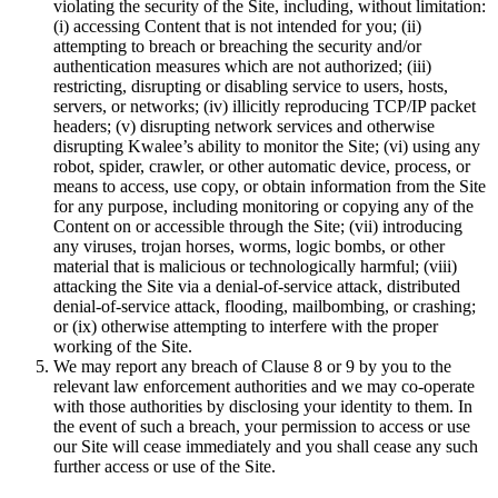
violating the security of the Site, including, without limitation:
(i) accessing Content that is not intended for you; (ii)
attempting to breach or breaching the security and/or
authentication measures which are not authorized; (iii)
restricting, disrupting or disabling service to users, hosts,
servers, or networks; (iv) illicitly reproducing TCP/IP packet
headers; (v) disrupting network services and otherwise
disrupting Kwalee’s ability to monitor the Site; (vi) using any
robot, spider, crawler, or other automatic device, process, or
means to access, use copy, or obtain information from the Site
for any purpose, including monitoring or copying any of the
Content on or accessible through the Site; (vii) introducing
any viruses, trojan horses, worms, logic bombs, or other
material that is malicious or technologically harmful; (viii)
attacking the Site via a denial-of-service attack, distributed
denial-of-service attack, flooding, mailbombing, or crashing;
or (ix) otherwise attempting to interfere with the proper
working of the Site.
We may report any breach of Clause 8 or 9 by you to the
relevant law enforcement authorities and we may co-operate
with those authorities by disclosing your identity to them. In
the event of such a breach, your permission to access or use
our Site will cease immediately and you shall cease any such
further access or use of the Site.