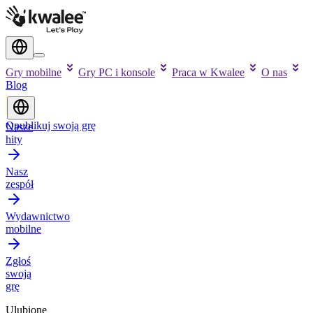
Gry mobilne
Gry PC i konsole
Praca w Kwalee
O nas
Blog
Opublikuj swoją grę
Nasze
hity
Nasz
zespół
Wydawnictwo
mobilne
Zgłoś
swoją
grę
Ulubione