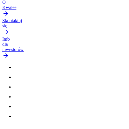
O
Kwalee
Skontaktuj
się
Info
dla
inwestorów