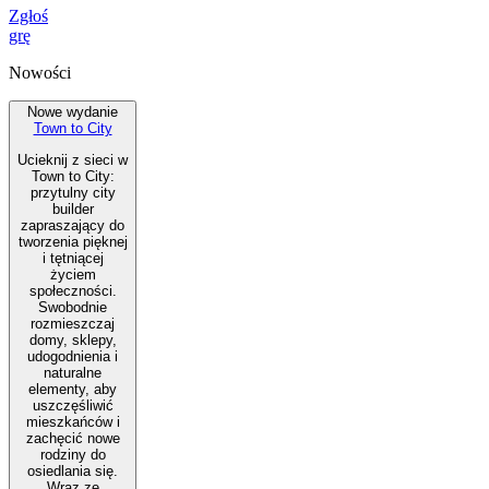
Zgłoś
grę
Nowości
Nowe wydanie
Town to City
Ucieknij z sieci w
Town to City:
przytulny city
builder
zapraszający do
tworzenia pięknej
i tętniącej
życiem
społeczności.
Swobodnie
rozmieszczaj
domy, sklepy,
udogodnienia i
naturalne
elementy, aby
uszczęśliwić
mieszkańców i
zachęcić nowe
rodziny do
osiedlania się.
Wraz ze