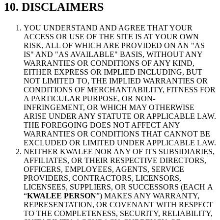
10. DISCLAIMERS
YOU UNDERSTAND AND AGREE THAT YOUR
ACCESS OR USE OF THE SITE IS AT YOUR OWN
RISK, ALL OF WHICH ARE PROVIDED ON AN "AS
IS" AND "AS AVAILABLE" BASIS, WITHOUT ANY
WARRANTIES OR CONDITIONS OF ANY KIND,
EITHER EXPRESS OR IMPLIED INCLUDING, BUT
NOT LIMITED TO, THE IMPLIED WARRANTIES OR
CONDITIONS OF MERCHANTABILITY, FITNESS FOR
A PARTICULAR PURPOSE, OR NON-
INFRINGEMENT, OR WHICH MAY OTHERWISE
ARISE UNDER ANY STATUTE OR APPLICABLE LAW.
THE FOREGOING DOES NOT AFFECT ANY
WARRANTIES OR CONDITIONS THAT CANNOT BE
EXCLUDED OR LIMITED UNDER APPLICABLE LAW.
NEITHER KWALEE NOR ANY OF ITS SUBSIDIARIES,
AFFILIATES, OR THEIR RESPECTIVE DIRECTORS,
OFFICERS, EMPLOYEES, AGENTS, SERVICE
PROVIDERS, CONTRACTORS, LICENSORS,
LICENSEES, SUPPLIERS, OR SUCCESSORS (EACH A
“
KWALEE PERSON
”) MAKES ANY WARRANTY,
REPRESENTATION, OR COVENANT WITH RESPECT
TO THE COMPLETENESS, SECURITY, RELIABILITY,