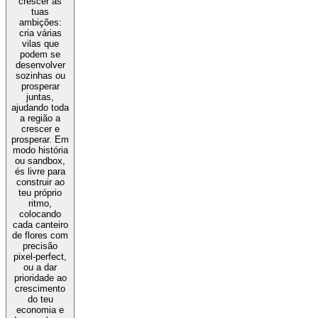
crescer as
tuas
ambições:
cria várias
vilas que
podem se
desenvolver
sozinhas ou
prosperar
juntas,
ajudando toda
a região a
crescer e
prosperar. Em
modo história
ou sandbox,
és livre para
construir ao
teu próprio
ritmo,
colocando
cada canteiro
de flores com
precisão
pixel-perfect,
ou a dar
prioridade ao
crescimento
do teu
economia e