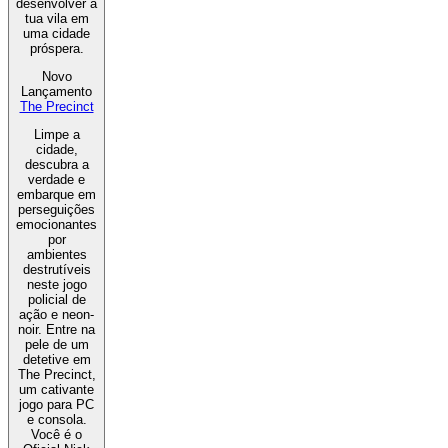
desenvolver a
tua vila em
uma cidade
próspera.
Novo
Lançamento
The Precinct
Limpe a
cidade,
descubra a
verdade e
embarque em
perseguições
emocionantes
por
ambientes
destrutíveis
neste jogo
policial de
ação e neon-
noir. Entre na
pele de um
detetive em
The Precinct,
um cativante
jogo para PC
e consola.
Você é o