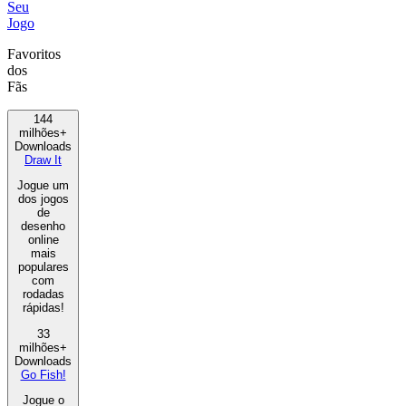
Seu
Jogo
Favoritos
dos
Fãs
144
milhões+
Downloads
Draw It
Jogue um
dos jogos
de
desenho
online
mais
populares
com
rodadas
rápidas!
33
milhões+
Downloads
Go Fish!
Jogue o