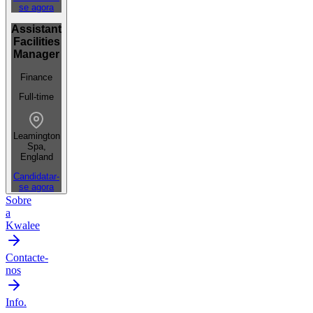
se agora
Assistant
Facilities
Manager
Finance
Full-time
Leamington
Spa,
England
Candidatar-
se agora
Sobre
a
Kwalee
Contacte-
nos
Info.