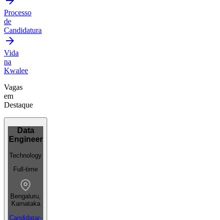
Processo
de
Candidatura
Vida
na
Kwalee
Vagas
em
Destaque
Data
Engineer
Technology
Full-time
Bengaluru,
Karnataka
Candidatar-