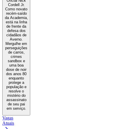
Oficial Nick
Cordell Jr.
Como novato
recém-saído
da Academia,
está na linha
de frente da
defesa dos
cidadãos de
Averno.
Mergulhe em
perseguições
de carros,
crimes
sandbox e
uma boa
dose de noir
dos anos 80
enquanto
protege a
população e
resolve o
mistério do
assassinato
de seu pai
em serviço.
Vagas
Atuais