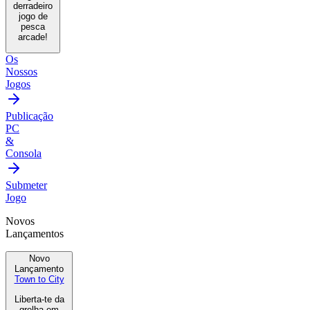
derradeiro
jogo de
pesca
arcade!
Os
Nossos
Jogos
Publicação
PC
&
Consola
Submeter
Jogo
Novos
Lançamentos
Novo
Lançamento
Town to City
Liberta-te da
grelha em