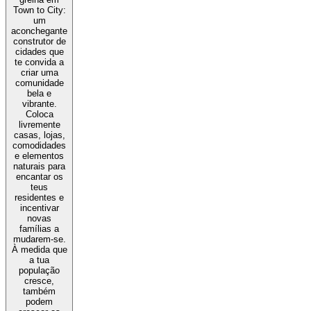
Town to City:
um
aconchegante
construtor de
cidades que
te convida a
criar uma
comunidade
bela e
vibrante.
Coloca
livremente
casas, lojas,
comodidades
e elementos
naturais para
encantar os
teus
residentes e
incentivar
novas
famílias a
mudarem-se.
À medida que
a tua
população
cresce,
também
podem