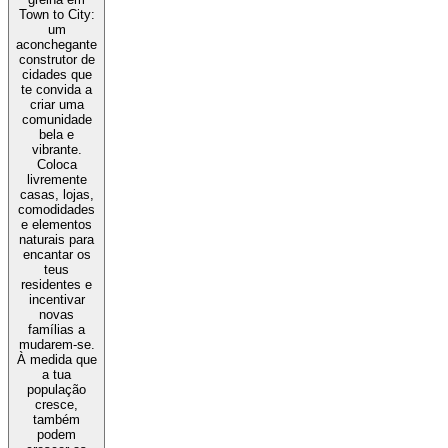
Town to City:
um
aconchegante
construtor de
cidades que
te convida a
criar uma
comunidade
bela e
vibrante.
Coloca
livremente
casas, lojas,
comodidades
e elementos
naturais para
encantar os
teus
residentes e
incentivar
novas
famílias a
mudarem-se.
À medida que
a tua
população
cresce,
também
podem