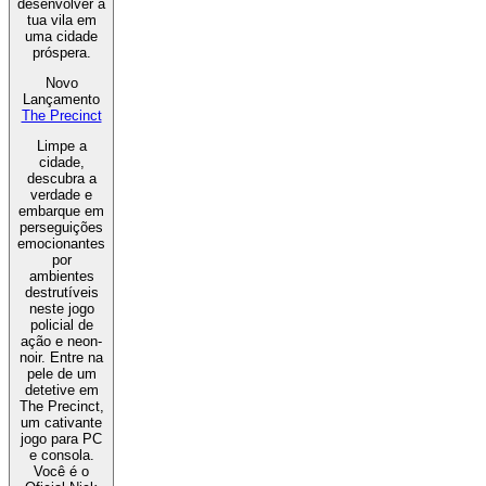
desenvolver a
tua vila em
uma cidade
próspera.
Novo
Lançamento
The Precinct
Limpe a
cidade,
descubra a
verdade e
embarque em
perseguições
emocionantes
por
ambientes
destrutíveis
neste jogo
policial de
ação e neon-
noir. Entre na
pele de um
detetive em
The Precinct,
um cativante
jogo para PC
e consola.
Você é o