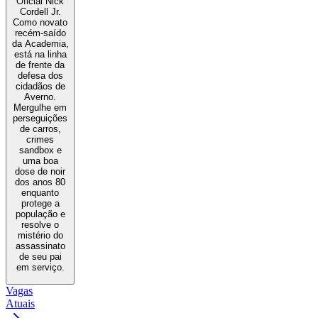
Oficial Nick
Cordell Jr.
Como novato
recém-saído
da Academia,
está na linha
de frente da
defesa dos
cidadãos de
Averno.
Mergulhe em
perseguições
de carros,
crimes
sandbox e
uma boa
dose de noir
dos anos 80
enquanto
protege a
população e
resolve o
mistério do
assassinato
de seu pai
em serviço.
Vagas
Atuais