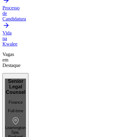
Processo
de
Candidatura
Vida
na
Kwalee
Vagas
em
Destaque
Senior
Legal
Counsel
Finance
Full-time
Leamington
Spa,
England