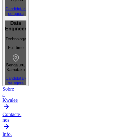
Candidatar-
se agora
Data
Engineer
Technology
Full-time
Bengaluru,
Karnataka
Candidatar-
se agora
Sobre
a
Kwalee
Contacte-
nos
Info.