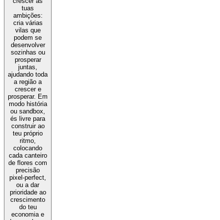
crescer as
tuas
ambições:
cria várias
vilas que
podem se
desenvolver
sozinhas ou
prosperar
juntas,
ajudando toda
a região a
crescer e
prosperar. Em
modo história
ou sandbox,
és livre para
construir ao
teu próprio
ritmo,
colocando
cada canteiro
de flores com
precisão
pixel-perfect,
ou a dar
prioridade ao
crescimento
do teu
economia e