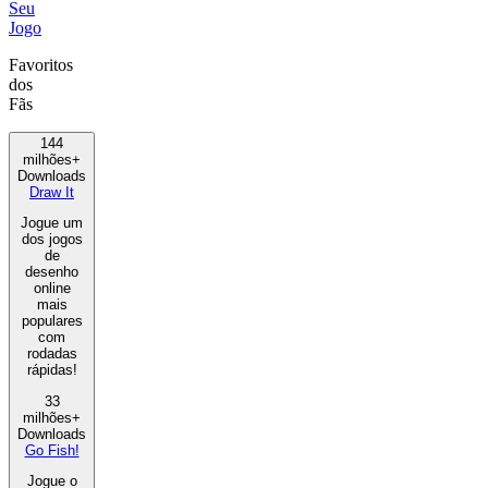
Seu
Jogo
Favoritos
dos
Fãs
144
milhões+
Downloads
Draw It
Jogue um
dos jogos
de
desenho
online
mais
populares
com
rodadas
rápidas!
33
milhões+
Downloads
Go Fish!
Jogue o