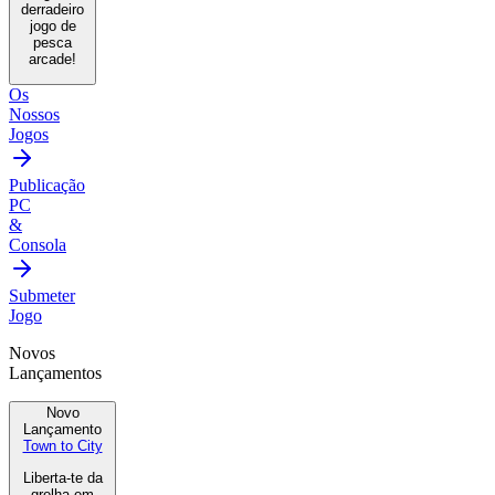
derradeiro
jogo de
pesca
arcade!
Os
Nossos
Jogos
Publicação
PC
&
Consola
Submeter
Jogo
Novos
Lançamentos
Novo
Lançamento
Town to City
Liberta-te da
grelha em