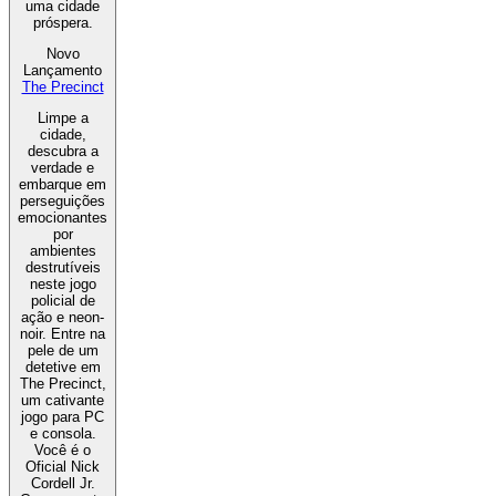
uma cidade
próspera.
Novo
Lançamento
The Precinct
Limpe a
cidade,
descubra a
verdade e
embarque em
perseguições
emocionantes
por
ambientes
destrutíveis
neste jogo
policial de
ação e neon-
noir. Entre na
pele de um
detetive em
The Precinct,
um cativante
jogo para PC
e consola.
Você é o
Oficial Nick
Cordell Jr.