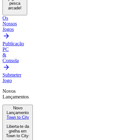
pesca
arcade!
Os
Nossos
Jogos
Publicação
PC
&
Consola
Submeter
Jogo
Novos
Lançamentos
Novo
Lançamento
Town to City
Liberta-te da
grelha em
Town to City: