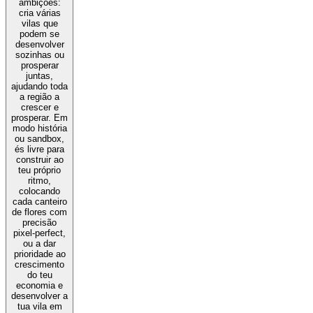
ambições:
cria várias
vilas que
podem se
desenvolver
sozinhas ou
prosperar
juntas,
ajudando toda
a região a
crescer e
prosperar. Em
modo história
ou sandbox,
és livre para
construir ao
teu próprio
ritmo,
colocando
cada canteiro
de flores com
precisão
pixel-perfect,
ou a dar
prioridade ao
crescimento
do teu
economia e
desenvolver a
tua vila em