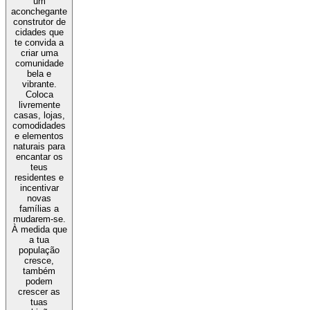
um
aconchegante
construtor de
cidades que
te convida a
criar uma
comunidade
bela e
vibrante.
Coloca
livremente
casas, lojas,
comodidades
e elementos
naturais para
encantar os
teus
residentes e
incentivar
novas
famílias a
mudarem-se.
À medida que
a tua
população
cresce,
também
podem
crescer as
tuas