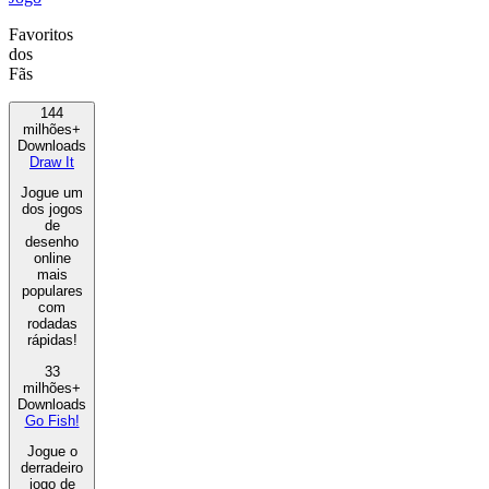
Favoritos
dos
Fãs
144
milhões+
Downloads
Draw It
Jogue um
dos jogos
de
desenho
online
mais
populares
com
rodadas
rápidas!
33
milhões+
Downloads
Go Fish!
Jogue o
derradeiro
jogo de