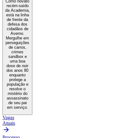
Como novato
recém-saído
da Academia,
está na linha
de frente da
defesa dos
cidadãos de
Averno.
Mergulhe em
perseguições
de carros,
crimes
sandbox e
uma boa
dose de noir
dos anos 80
enquanto
protege a
população e
resolve o
mistério do
assassinato
de seu pai
em serviço.
Vagas
Atuais
Processo