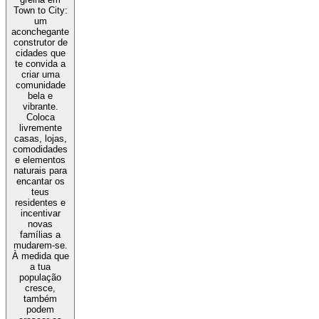
Town to City:
um
aconchegante
construtor de
cidades que
te convida a
criar uma
comunidade
bela e
vibrante.
Coloca
livremente
casas, lojas,
comodidades
e elementos
naturais para
encantar os
teus
residentes e
incentivar
novas
famílias a
mudarem-se.
À medida que
a tua
população
cresce,
também
podem