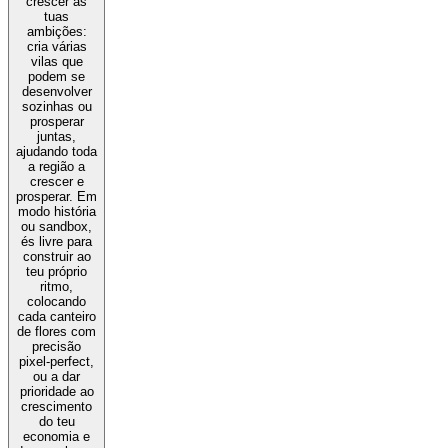
crescer as
tuas
ambições:
cria várias
vilas que
podem se
desenvolver
sozinhas ou
prosperar
juntas,
ajudando toda
a região a
crescer e
prosperar. Em
modo história
ou sandbox,
és livre para
construir ao
teu próprio
ritmo,
colocando
cada canteiro
de flores com
precisão
pixel-perfect,
ou a dar
prioridade ao
crescimento
do teu
economia e