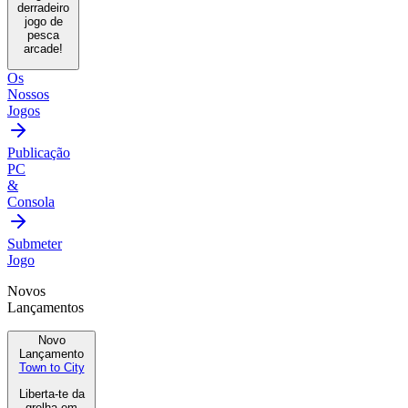
derradeiro
jogo de
pesca
arcade!
Os
Nossos
Jogos
Publicação
PC
&
Consola
Submeter
Jogo
Novos
Lançamentos
Novo
Lançamento
Town to City
Liberta-te da
grelha em