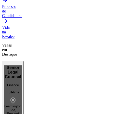
Processo
de
Candidatura
Vida
na
Kwalee
Vagas
em
Destaque
Senior
Legal
Counsel
Finance
Full-time
Leamington
Spa,
England