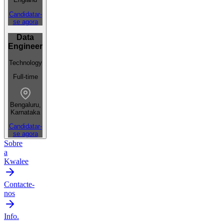
Candidatar-
se agora
Data
Engineer
Technology
Full-time
Bengaluru,
Karnataka
Candidatar-
se agora
Sobre
a
Kwalee
Contacte-
nos
Info.