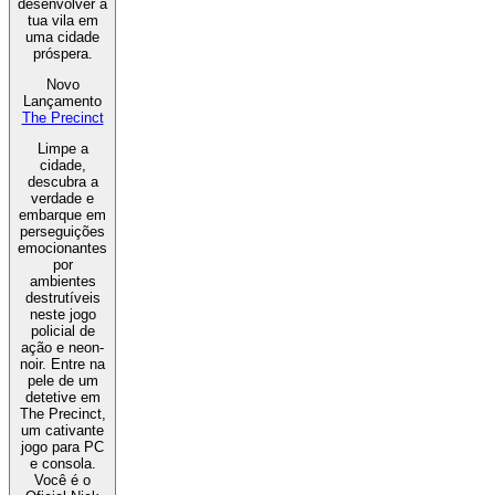
desenvolver a
tua vila em
uma cidade
próspera.
Novo
Lançamento
The Precinct
Limpe a
cidade,
descubra a
verdade e
embarque em
perseguições
emocionantes
por
ambientes
destrutíveis
neste jogo
policial de
ação e neon-
noir. Entre na
pele de um
detetive em
The Precinct,
um cativante
jogo para PC
e consola.
Você é o