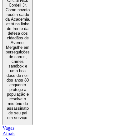
Oficial Nick
Cordell Jr.
Como novato
recém-saído
da Academia,
está na linha
de frente da
defesa dos
cidadãos de
Averno.
Mergulhe em
perseguições
de carros,
crimes
sandbox e
uma boa
dose de noir
dos anos 80
enquanto
protege a
população e
resolve o
mistério do
assassinato
de seu pai
em serviço.
Vagas
Atuais