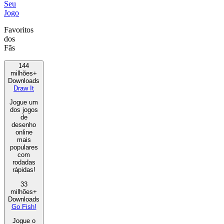
Seu
Jogo
Favoritos
dos
Fãs
144
milhões+
Downloads
Draw It
Jogue um
dos jogos
de
desenho
online
mais
populares
com
rodadas
rápidas!
33
milhões+
Downloads
Go Fish!
Jogue o