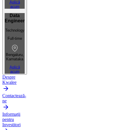
Aplică
acum
Data
Engineer
Technology
Full-time
Bengaluru,
Karnataka
Aplică
acum
Despre
Kwalee
Contactează-
ne
Informații
pentru
Investitori