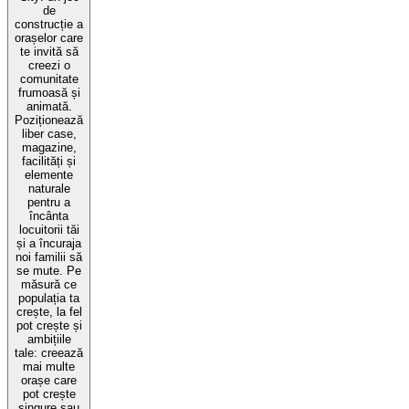
de
construcție a
orașelor care
te invită să
creezi o
comunitate
frumoasă și
animată.
Poziționează
liber case,
magazine,
facilități și
elemente
naturale
pentru a
încânta
locuitorii tăi
și a încuraja
noi familii să
se mute. Pe
măsură ce
populația ta
crește, la fel
pot crește și
ambițiile
tale: creează
mai multe
orașe care
pot crește
singure sau