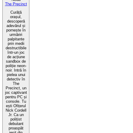
The Precinct
Curăță
orașul,
descoperă
adevărul și
pornește în
urmăriri
palpitante
prin medii
destructibile
într-un joc
de acțiune
sandbox de
poliție neon-
noir. Intră în
pielea unui
detectiv în
The
Precinct, un
joc captivant
pentru PC și
console. Tu
ești Ofițerul
Nick Cordell
Jr. Ca un
polițist
debutant
proaspăt
ieșit din