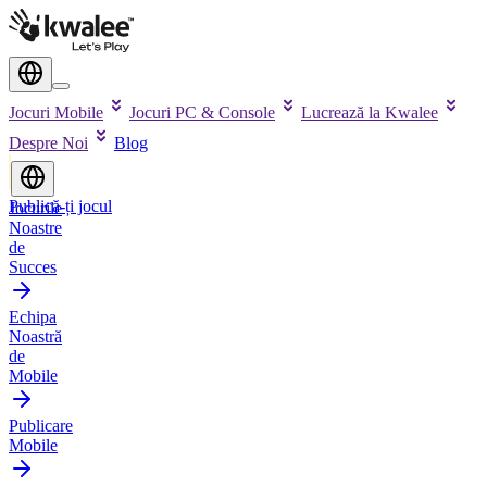
Jocuri Mobile
Jocuri PC & Console
Lucrează la Kwalee
Despre Noi
Blog
Publică-ți jocul
Jocurile
Noastre
de
Succes
Echipa
Noastră
de
Mobile
Publicare
Mobile