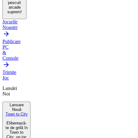
pescuit
arcade
suprem!
Jocurile
Noastre
Publicare
PC
&
Console
Trimite
Joc
Lansări
Noi
Lansare
Nouă
Town to City
Eliberează-
te de grilă în
Town to
City: un joc