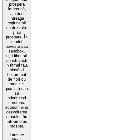
prospera
împreună,
ajutând
întreaga
regiune să
se dezvolte
și să
prospere. În
modul
poveste sau
sandbox,
ești liber să
construiești
în ritmul tău,
plasând
fiecare pat
de flori cu
precizie
pixelată sau
să
prioritizezi
creșterea
economiei și
dezvoltarea
orașului tău
într-un oraș
prosper.
Lansare
Nouă