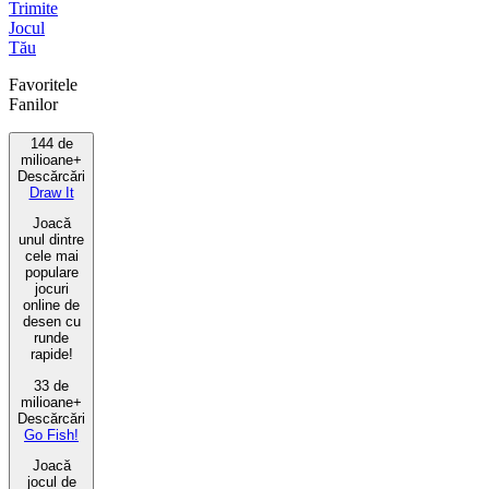
Trimite
Jocul
Tău
Favoritele
Fanilor
144 de
milioane+
Descărcări
Draw It
Joacă
unul dintre
cele mai
populare
jocuri
online de
desen cu
runde
rapide!
33 de
milioane+
Descărcări
Go Fish!
Joacă
jocul de