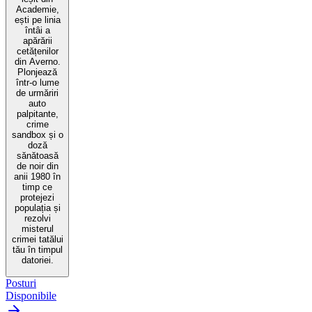
Academie,
ești pe linia
întâi a
apărării
cetățenilor
din Averno.
Plonjează
într-o lume
de urmăriri
auto
palpitante,
crime
sandbox și o
doză
sănătoasă
de noir din
anii 1980 în
timp ce
protejezi
populația și
rezolvi
misterul
crimei tatălui
tău în timpul
datoriei.
Posturi
Disponibile