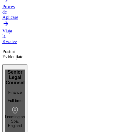
Proces
de
Aplicare
Viața
la
Kwalee
Posturi
Evidențiate
Senior
Legal
Counsel
Finance
Full-time
Leamington
Spa,
England