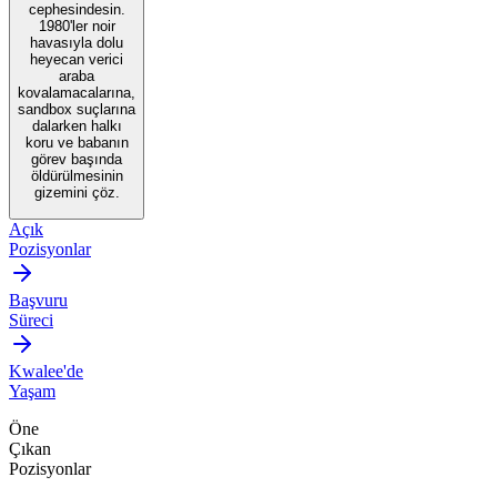
cephesindesin.
1980'ler noir
havasıyla dolu
heyecan verici
araba
kovalamacalarına,
sandbox suçlarına
dalarken halkı
koru ve babanın
görev başında
öldürülmesinin
gizemini çöz.
Açık
Pozisyonlar
Başvuru
Süreci
Kwalee'de
Yaşam
Öne
Çıkan
Pozisyonlar