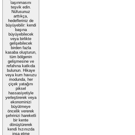
taşınmasını
teşvik edin.
Nüfusunuz
arttıkça,
hedefleriniz de
büyüyebilir: kendi
başına
büyüyebilecek
veya birlikte
gelişebilecek
birden fazla
kasaba oluşturun,
tüm bölgenin
gelişmesine ve
refahına katkıda
bulunun. Hikaye
veya kum havuzu
modunda, her
çiçek yatağını
piksel
hassasiyetiyle
yerleştirerek veya
ekonominizi
büyütmeye
öncelik vererek
şehrinizi hareketli
bir kente
dönüştürerek
kendi hızınızda
inşa etme