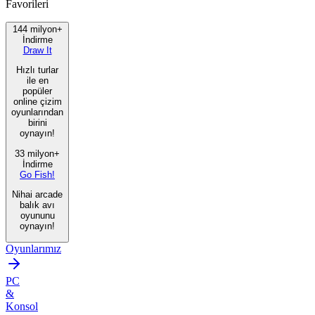
Favorileri
144 milyon+
İndirme
Draw It
Hızlı turlar
ile en
popüler
online çizim
oyunlarından
birini
oynayın!
33 milyon+
İndirme
Go Fish!
Nihai arcade
balık avı
oyununu
oynayın!
Oyunlarımız
PC
&
Konsol