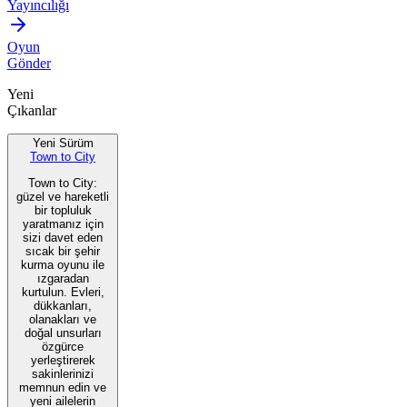
Yayıncılığı
Oyun
Gönder
Yeni
Çıkanlar
Yeni Sürüm
Town to City
Town to City:
güzel ve hareketli
bir topluluk
yaratmanız için
sizi davet eden
sıcak bir şehir
kurma oyunu ile
ızgaradan
kurtulun. Evleri,
dükkanları,
olanakları ve
doğal unsurları
özgürce
yerleştirerek
sakinlerinizi
memnun edin ve
yeni ailelerin