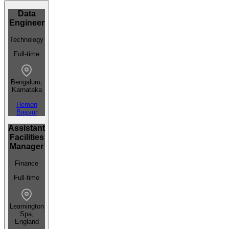
Data
Engineer
Technology
Full-time
Bengaluru,
Karnataka
Hemen
Başvur
Assistant
Facilities
Manager
Finance
Full-time
Leamington
Spa,
England