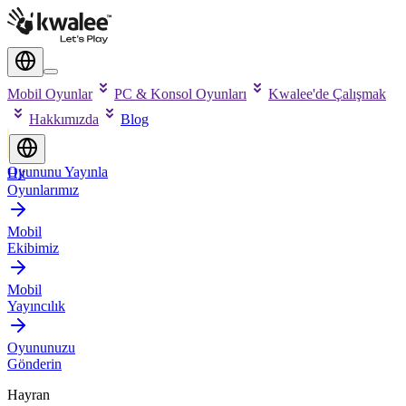
Mobil Oyunlar
PC & Konsol Oyunları
Kwalee'de Çalışmak
Hakkımızda
Blog
Oyununu Yayınla
Hit
Oyunlarımız
Mobil
Ekibimiz
Mobil
Yayıncılık
Oyununuzu
Gönderin
Hayran