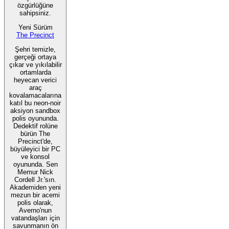
özgürlüğüne
sahipsiniz.
Yeni Sürüm
The Precinct
Şehri temizle,
gerçeği ortaya
çıkar ve yıkılabilir
ortamlarda
heyecan verici
araç
kovalamacalarına
katıl bu neon-noir
aksiyon sandbox
polis oyununda.
Dedektif rolüne
bürün The
Precinct'de,
büyüleyici bir PC
ve konsol
oyununda. Sen
Memur Nick
Cordell Jr.'sın.
Akademiden yeni
mezun bir acemi
polis olarak,
Averno'nun
vatandaşları için
savunmanın ön