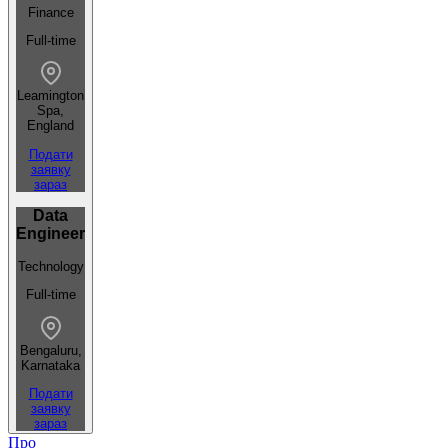
Finance
Full-time
Leamington
Spa,
England
Подати
заявку
зараз
Data
Engineer
Technology
Full-time
Bengaluru,
Karnataka
Подати
заявку
зараз
Про