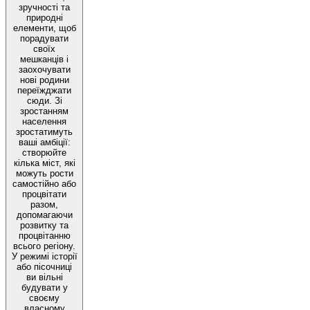
зручності та
природні
елементи, щоб
порадувати
своїх
мешканців і
заохочувати
нові родини
переїжджати
сюди. Зі
зростанням
населення
зростатимуть
ваші амбіції:
створюйте
кілька міст, які
можуть рости
самостійно або
процвітати
разом,
допомагаючи
розвитку та
процвітанню
всього регіону.
У режимі історії
або пісочниці
ви вільні
будувати у
своєму
власному