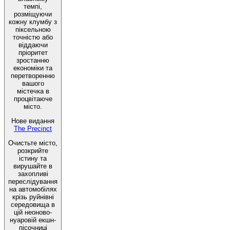
темпі,
розміщуючи
кожну клумбу з
піксельною
точністю або
віддаючи
пріоритет
зростанню
економіки та
перетворенню
вашого
містечка в
процвітаюче
місто.
Нове видання
The Precinct
Очистьте місто,
розкрийте
істину та
вирушайте в
захопливі
переслідування
на автомобілях
крізь руйнівні
середовища в
цій неоново-
нуаровій екшн-
пісочниці