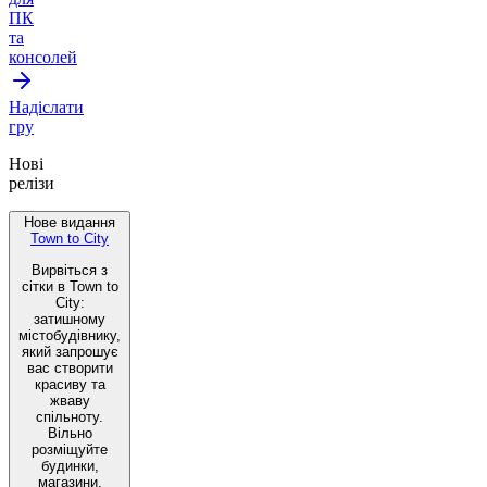
ПК
та
консолей
Надіслати
гру
Нові
релізи
Нове видання
Town to City
Вирвіться з
сітки в Town to
City:
затишному
містобудівнику,
який запрошує
вас створити
красиву та
жваву
спільноту.
Вільно
розміщуйте
будинки,
магазини,