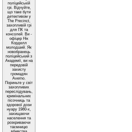
поліцейській
грі. Відчуйте,
що таке бути
детективом у
The Precinct,
захопливій грі
для ПК та
консолей. Ви -
офіцер Нік
Корделл
молодший. Як
новобранець
поліцейський з
Академії, ви на
передовій
захисту
громадян
Averno.
Пориньте у світ
захопливих
переслідувань,
кримінальних
пісочниць та
здорової дози
нуару 1980-х,
захищаючи
населення та
розкриваючи
таємницю
вбивства