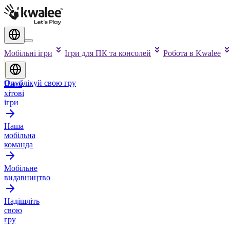
Мобільні ігри
Ігри для ПК та консолей
Робота в Kwalee
Опублікуй свою гру
Наші
хітові
ігри
Наша
мобільна
команда
Мобільне
видавництво
Надішліть
свою
гру