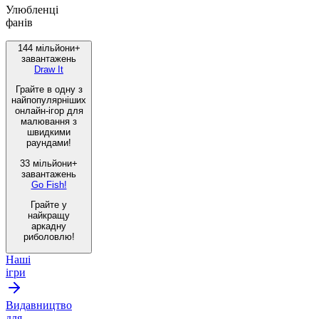
Улюбленці
фанів
144 мільйони+
завантажень
Draw It
Грайте в одну з
найпопулярніших
онлайн-ігор для
малювання з
швидкими
раундами!
33 мільйони+
завантажень
Go Fish!
Грайте у
найкращу
аркадну
риболовлю!
Наші
ігри
Видавництво
для