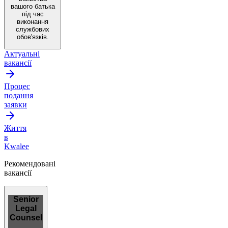
вашого батька
під час
виконання
службових
обов'язків.
Актуальні
вакансії
Процес
подання
заявки
Життя
в
Kwalee
Рекомендовані
вакансії
Senior
Legal
Counsel