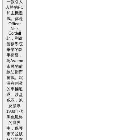
一款引人
入勝的PC
和主機遊
戲。你是
Officer
Nick
Cordell
Jr.，剛從
警察學院
畢業的新
手巡警，
為Averno
市民的前
線防衛而
奮戰。沉
浸在刺激
的車輛追
逐、沙盒
犯罪，以
及濃厚
1980年代
黑色風格
的世界
中，保護
市民並破
解父親在