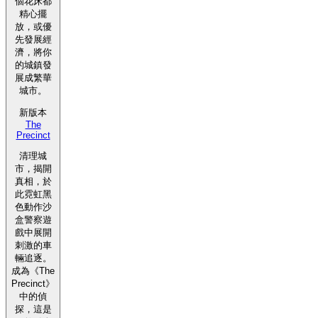
個花床都
精心擺
放，或優
先發展經
濟，將你
的城鎮發
展成繁華
城市。
新版本
The
Precinct
清理城
市，揭開
真相，於
此霓虹黑
色動作沙
盒警察遊
戲中展開
刺激的車
輛追逐。
成為《The
Precinct》
中的偵
探，這是