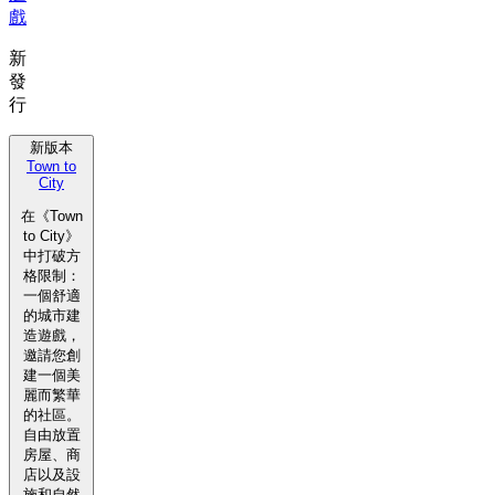
戲
新
發
行
新版本
Town to
City
在《Town
to City》
中打破方
格限制：
一個舒適
的城市建
造遊戲，
邀請您創
建一個美
麗而繁華
的社區。
自由放置
房屋、商
店以及設
施和自然