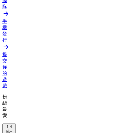
團
隊
手
機
發
行
提
交
你
的
遊
戲
粉
絲
最
愛
1.4
億+