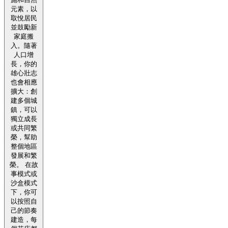
元素，以
取悅居民
並鼓勵新
家庭搬
入。隨著
人口增
長，你的
雄心壯志
也會相應
擴大：創
建多個城
鎮，可以
獨立成長
或共同繁
榮，幫助
整個地區
發展和繁
榮。 在故
事模式或
沙盒模式
下，你可
以按照自
己的節奏
建造，每