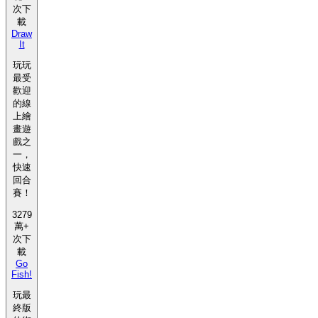
次下
載
Draw
It
玩玩
最受
歡迎
的線
上繪
畫遊
戲之
一，
快速
回合
賽！
3279
萬+
次下
載
Go
Fish!
玩最
終版