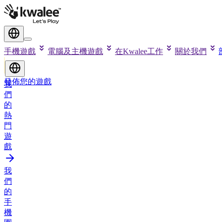
手機遊戲
電腦及主機遊戲
在Kwalee工作
關於我們
發佈您的遊戲
我
們
的
熱
門
遊
戲
我
們
的
手
機