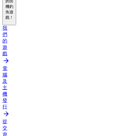
的街
機釣
魚遊
戲！
我
們
的
遊
戲
電
腦
及
主
機
發
行
提
交
遊