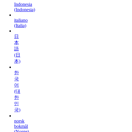
Indonesia
(Indonesia)
italiano
(Italia)
日
本
語
(日
本)
한
국
어
(대
한
민
국)
norsk
bokmål
(Norge)