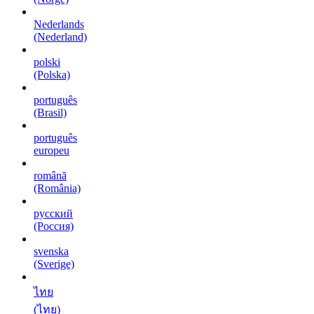
Nederlands
(Nederland)
polski
(Polska)
português
(Brasil)
português
europeu
română
(România)
русский
(Россия)
svenska
(Sverige)
ไทย
(ไทย)