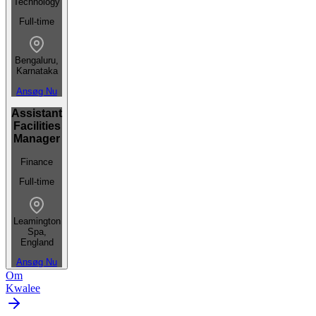
Technology
Full-time
Bengaluru,
Karnataka
Ansøg Nu
Assistant
Facilities
Manager
Finance
Full-time
Leamington
Spa,
England
Ansøg Nu
Om
Kwalee