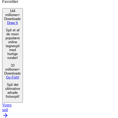
Favoritter
144
millioner+
Downloads
Draw It
Spil et af
de mest
populære
online
tegnespil
med
hurtige
runder!
33
millioner+
Downloads
Go Fish!
Spil det
ultimative
arkade
fiskespil!
Vores
spil