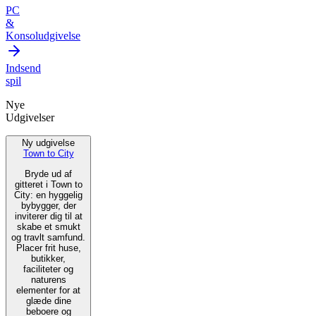
PC
&
Konsoludgivelse
Indsend
spil
Nye
Udgivelser
Ny udgivelse
Town to City
Bryde ud af
gitteret i Town to
City: en hyggelig
bybygger, der
inviterer dig til at
skabe et smukt
og travlt samfund.
Placer frit huse,
butikker,
faciliteter og
naturens
elementer for at
glæde dine
beboere og