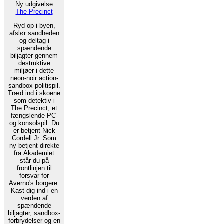
Ny udgivelse
The Precinct
Ryd op i byen,
afslør sandheden
og deltag i
spændende
biljagter gennem
destruktive
miljøer i dette
neon-noir action-
sandbox politispil.
Træd ind i skoene
som detektiv i
The Precinct, et
fængslende PC-
og konsolspil. Du
er betjent Nick
Cordell Jr. Som
ny betjent direkte
fra Akademiet
står du på
frontlinjen til
forsvar for
Averno's borgere.
Kast dig ind i en
verden af
spændende
biljagter, sandbox-
forbrydelser og en