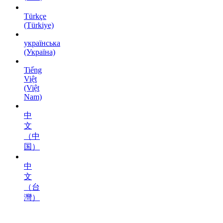
Türkçe
(Türkiye)
українська
(Україна)
Tiếng
Việt
(Việt
Nam)
中
文
（中
国）
中
文
（台
灣）