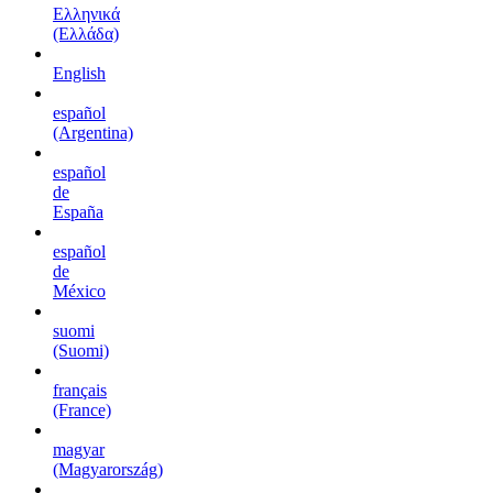
Ελληνικά
(Ελλάδα)
English
español
(Argentina)
español
de
España
español
de
México
suomi
(Suomi)
français
(France)
magyar
(Magyarország)