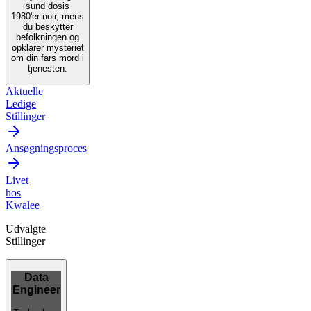
sund dosis
1980'er noir, mens
du beskytter
befolkningen og
opklarer mysteriet
om din fars mord i
tjenesten.
Aktuelle
Ledige
Stillinger
Ansøgningsproces
Livet
hos
Kwalee
Udvalgte
Stillinger
Data
Engineer