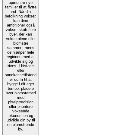
opmuntre nye
familier til at flytte
ind. Når din
befolkning vokser,
kan dine
ambitioner også
vokse: skab flere
byer, der kan
vokse alene eller
blomstre
sammen, mens
de hjælper hele
regionen med at
udvikle sig og
trives. I historie-
eller
sandkassetilstand
er du fri til at
bygge i dit eget
tempo, placere
hver blomsterbed
med
pixelpræcision
eller prioritere
voksende
økonomien og
udvikle din by til
en blomstrende
by.