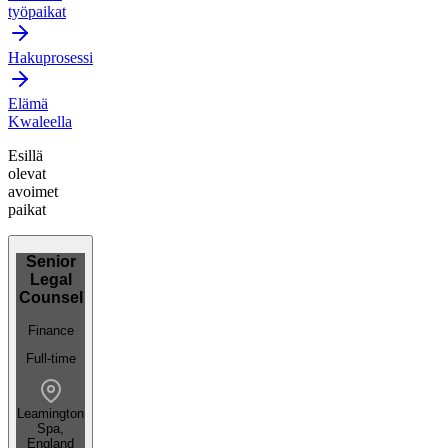
työpaikat
Hakuprosessi
Elämä
Kwaleella
Esillä
olevat
avoimet
paikat
Senior
Legal
Counsel
Finance
Full-time
Leamington
Spa,
England