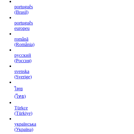
português
(Brasil)
português
europeu
română
(România)
русский
(Россия)
svenska
(Sverige)
ไทย
(ไทย)
Türkçe
(Türkiye)
українська
(Україна)