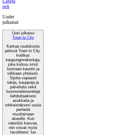
Lähetä
peli
Uudet
julkaisut
Uusi julkaisu
Town to City
Karkaa ruudukosta
pelissä Town to City:
kodikas
kaupunginrakentaja,
joka kutsuu sinut
luomaan kauniin ja
vilkkaan yhteisön.
Sijoita vapaasti
taloja, kauppoja ja
palveluita sekä
luonnonelementtejä
ilahduttaaksesi
asukkaita ja
rohkaistaksesi uusia
perheitä
muuttamaan
alueelle. Kun
väestösi kasvaa,
niin voivat myös
tavoitteesi: luo