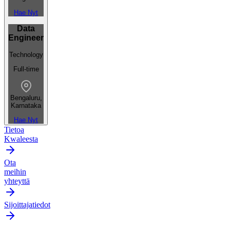
Hae Nyt
Data
Engineer
Technology
Full-time
Bengaluru,
Karnataka
Hae Nyt
Tietoa
Kwaleesta
Ota
meihin
yhteyttä
Sijoittajatiedot