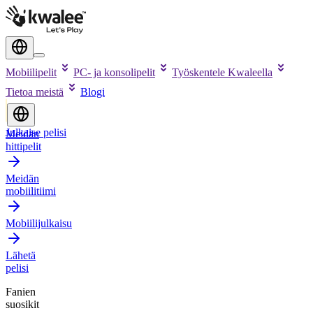
Mobiilipelit
PC- ja konsolipelit
Työskentele Kwaleella
Tietoa meistä
Blogi
Julkaise pelisi
Meidän
hittipelit
Meidän
mobiilitiimi
Mobiilijulkaisu
Lähetä
pelisi
Fanien
suosikit