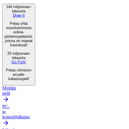
144 miljoonaa+
latausta
Draw It
Pelaa yhtä
suosituimmista
online-
piirtämispeleistä,
joissa on nopeat
kierrokset!
33 miljoonaa+
latausta
Go Fish!
Pelaa viimeisin
arcade-
kalastuspeli!
Meidän
pelit
PC-
ja
konsolijulkaisu