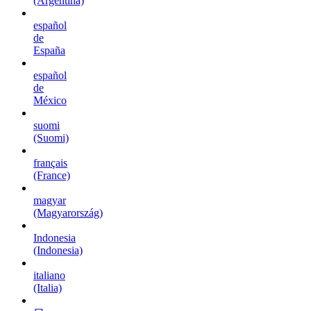
(Argentina)
español
de
España
español
de
México
suomi
(Suomi)
français
(France)
magyar
(Magyarország)
Indonesia
(Indonesia)
italiano
(Italia)