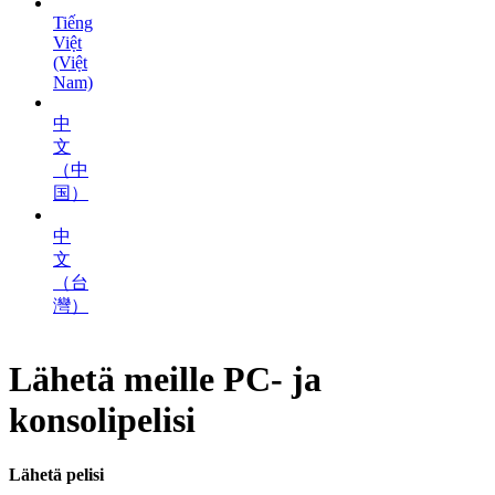
Tiếng
Việt
(Việt
Nam)
中
文
（中
国）
中
文
（台
灣）
Lähetä meille PC- ja
konsolipelisi
Lähetä pelisi