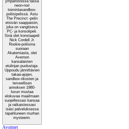
ympäristöissä tässä
neon-noir
toimintasandbox-
poliisipelissä. Astu
The Precinct -pelin
etsivän saappaisiin,
joka on vangitseva
PC- ja konsolipeli.
Sinä olet konstaapeli
Nick Cordell Jr.
Rookie-poliisina
suoraan
Akatemiasta, olet
Avernon
kansalaisten
etulinjan puolustaja.
Uppoudu jännittävien
takaa-ajojen,
sandbox-rikosten ja
terveellisen
annoksen 1980-
luvun mustaa
elokuvaa maailmaan
suojellessasi kansaa
ja ratkaistessasi
isäsi palveluksessa
tapahtuneen murhan
mysteerin.
Avoimet