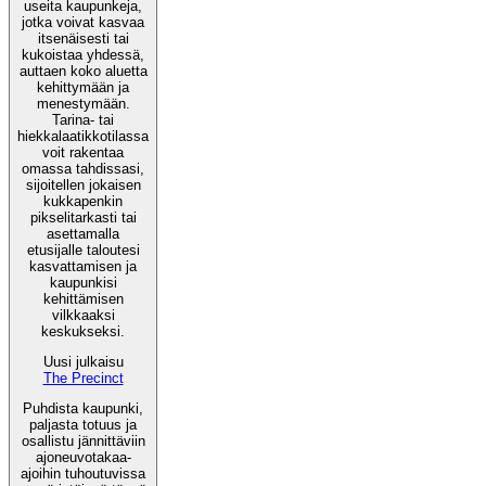
useita kaupunkeja,
jotka voivat kasvaa
itsenäisesti tai
kukoistaa yhdessä,
auttaen koko aluetta
kehittymään ja
menestymään.
Tarina- tai
hiekkalaatikkotilassa
voit rakentaa
omassa tahdissasi,
sijoitellen jokaisen
kukkapenkin
pikselitarkasti tai
asettamalla
etusijalle taloutesi
kasvattamisen ja
kaupunkisi
kehittämisen
vilkkaaksi
keskukseksi.
Uusi julkaisu
The Precinct
Puhdista kaupunki,
paljasta totuus ja
osallistu jännittäviin
ajoneuvotakaa-
ajoihin tuhoutuvissa