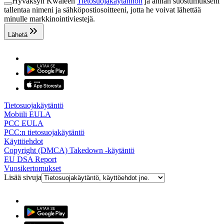
Hyväksyn Kwaleen
Tietosuojakäytännön
ja annan suostumukseni
tallentaa nimeni ja sähköpostiosoitteeni, jotta he voivat lähettää
minulle markkinointiviestejä.
Lähetä
Tietosuojakäytäntö
Mobiili EULA
PCC EULA
PCC:n tietosuojakäytäntö
Käyttöehdot
Copyright (DMCA) Takedown -käytäntö
EU DSA Report
Vuosikertomukset
Lisää sivuja