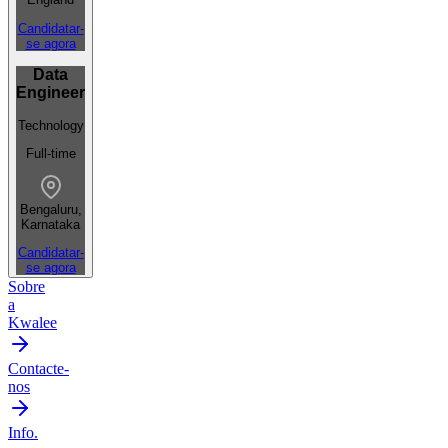
Candidatar-
se agora
Data
Engineer
Technology
Full-time
Bengaluru,
Karnataka
Candidatar-
se agora
Sobre
a
Kwalee
Contacte-
nos
Info.