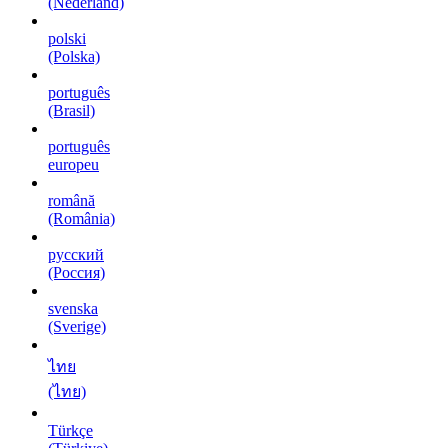
(Nederland)
polski
(Polska)
português
(Brasil)
português
europeu
română
(România)
русский
(Россия)
svenska
(Sverige)
ไทย
(ไทย)
Türkçe