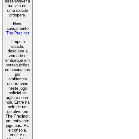
desenvolver a
tua vila em
uma cidade
próspera.
Novo
Lançamento
The Precinct
Limpe a
cidade,
descubra a
verdade e
embarque em
perseguições
emocionantes
por
ambientes
destrutíveis
neste jogo
policial de
ação e neon-
noir. Entre na
pele de um
detetive em
The Precinct,
um cativante
jogo para PC
e consola.
Você é o