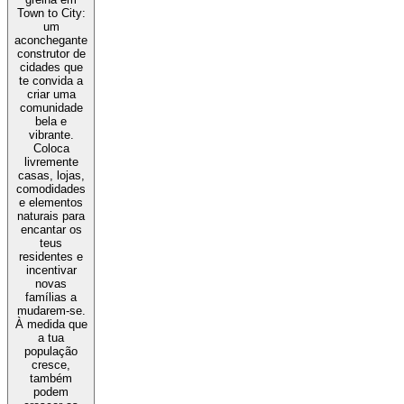
Town to City:
um
aconchegante
construtor de
cidades que
te convida a
criar uma
comunidade
bela e
vibrante.
Coloca
livremente
casas, lojas,
comodidades
e elementos
naturais para
encantar os
teus
residentes e
incentivar
novas
famílias a
mudarem-se.
À medida que
a tua
população
cresce,
também
podem