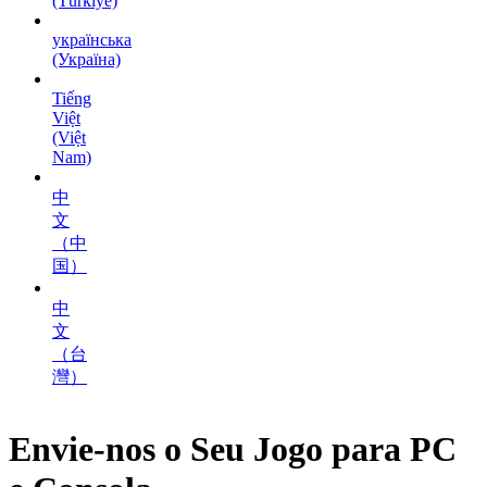
(Türkiye)
українська
(Україна)
Tiếng
Việt
(Việt
Nam)
中
文
（中
国）
中
文
（台
灣）
Envie-nos o Seu Jogo para PC