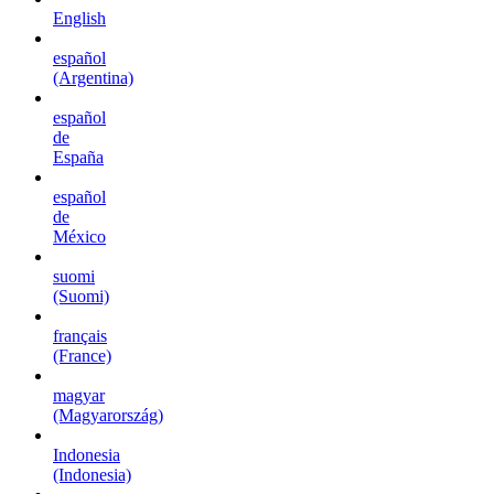
English
español
(Argentina)
español
de
España
español
de
México
suomi
(Suomi)
français
(France)
magyar
(Magyarország)
Indonesia
(Indonesia)