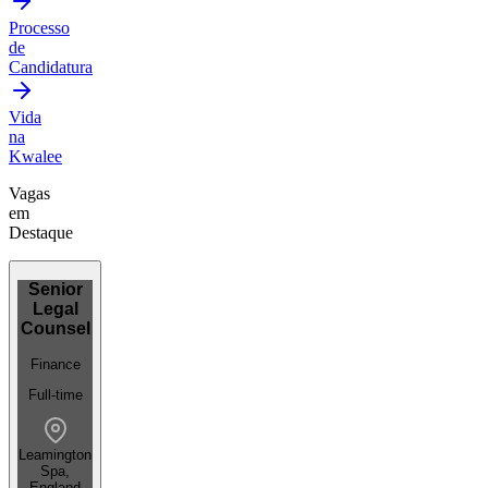
Processo
de
Candidatura
Vida
na
Kwalee
Vagas
em
Destaque
Senior
Legal
Counsel
Finance
Full-time
Leamington
Spa,
England