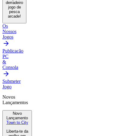
derradeiro
jogo de
pesca
arcade!
Os
Nossos
Jogos
Publicação
PC
&
Consola
Submeter
Jogo
Novos
Lançamentos
Novo
Lançamento
Town to City
Liberta-te da
grelha em