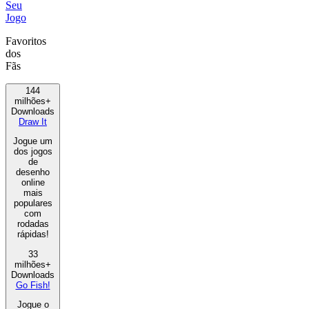
Seu
Jogo
Favoritos
dos
Fãs
144
milhões+
Downloads
Draw It
Jogue um
dos jogos
de
desenho
online
mais
populares
com
rodadas
rápidas!
33
milhões+
Downloads
Go Fish!
Jogue o