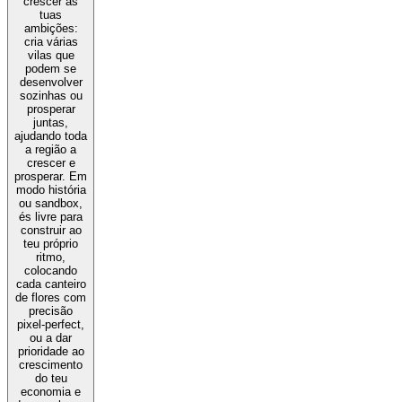
crescer as
tuas
ambições:
cria várias
vilas que
podem se
desenvolver
sozinhas ou
prosperar
juntas,
ajudando toda
a região a
crescer e
prosperar. Em
modo história
ou sandbox,
és livre para
construir ao
teu próprio
ritmo,
colocando
cada canteiro
de flores com
precisão
pixel-perfect,
ou a dar
prioridade ao
crescimento
do teu
economia e