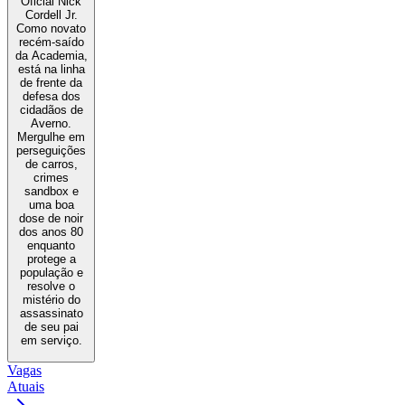
Oficial Nick
Cordell Jr.
Como novato
recém-saído
da Academia,
está na linha
de frente da
defesa dos
cidadãos de
Averno.
Mergulhe em
perseguições
de carros,
crimes
sandbox e
uma boa
dose de noir
dos anos 80
enquanto
protege a
população e
resolve o
mistério do
assassinato
de seu pai
em serviço.
Vagas
Atuais