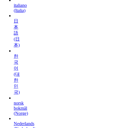
italiano
(Italia)
日
本
語
(日
本)
한
국
어
(대
한
민
국)
norsk
bokmål
(Norge)
Nederlands