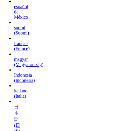
español
de
México
suomi
(Suomi)
français
(France)
magyar
(Magyarország)
Indonesia
(Indonesia)
italiano
(Italia)
日
本
語
(日