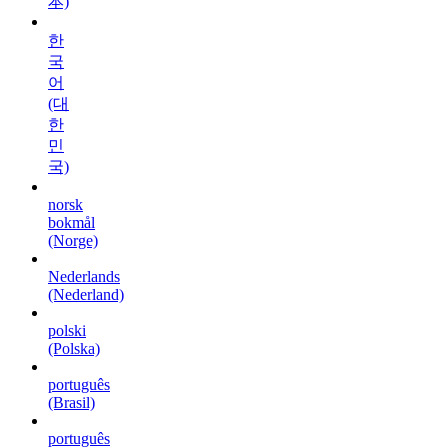
本)
한
국
어
(대
한
민
국)
norsk
bokmål
(Norge)
Nederlands
(Nederland)
polski
(Polska)
português
(Brasil)
português