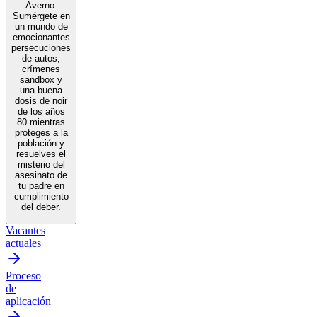
Averno.
Sumérgete en
un mundo de
emocionantes
persecuciones
de autos,
crímenes
sandbox y
una buena
dosis de noir
de los años
80 mientras
proteges a la
población y
resuelves el
misterio del
asesinato de
tu padre en
cumplimiento
del deber.
Vacantes
actuales
Proceso
de
aplicación