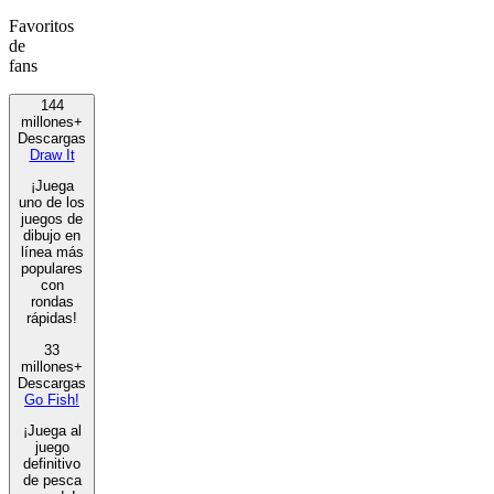
Favoritos
de
fans
144
millones+
Descargas
Draw It
¡Juega
uno de los
juegos de
dibujo en
línea más
populares
con
rondas
rápidas!
33
millones+
Descargas
Go Fish!
¡Juega al
juego
definitivo
de pesca