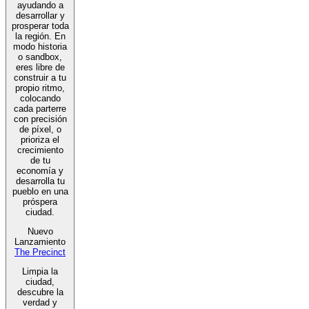
ayudando a
desarrollar y
prosperar toda
la región. En
modo historia
o sandbox,
eres libre de
construir a tu
propio ritmo,
colocando
cada parterre
con precisión
de píxel, o
prioriza el
crecimiento
de tu
economía y
desarrolla tu
pueblo en una
próspera
ciudad.
Nuevo
Lanzamiento
The Precinct
Limpia la
ciudad,
descubre la
verdad y