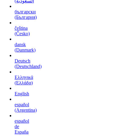
السعودية)
български
(България)
čeština
(Česko)
dansk
(Danmark)
Deutsch
(Deutschland)
Ελληνικά
(Ελλάδα)
English
español
(Argentina)
español
de
España