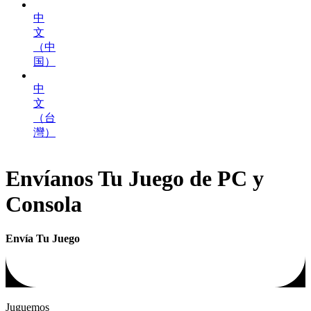
中
文
（中
国）
中
文
（台
灣）
Envíanos Tu Juego de PC y
Consola
Envía Tu Juego
Juguemos