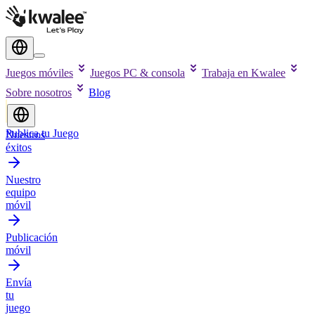
Juegos móviles
Juegos PC & consola
Trabaja en Kwalee
Sobre nosotros
Blog
Publica tu Juego
Nuestros
éxitos
Nuestro
equipo
móvil
Publicación
móvil
Envía
tu
juego