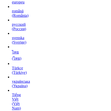
europeu
română
(România)
русский
(Россия)
svenska
(Sverige)
ไทย
(ไทย)
Türkçe
(Türkiye)
українська
(Україна)
Tiếng
Việt
(Việt
Nam)