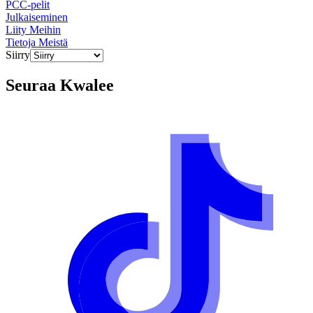
PCC-pelit
Julkaiseminen
Liity Meihin
Tietoja Meistä
Siirry
Seuraa
Kwalee