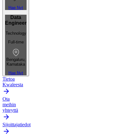
Hae Nyt
Data
Engineer
Technology
Full-time
Bengaluru,
Karnataka
Hae Nyt
Tietoa
Kwaleesta
Ota
meihin
yhteyttä
Sijoittajatiedot