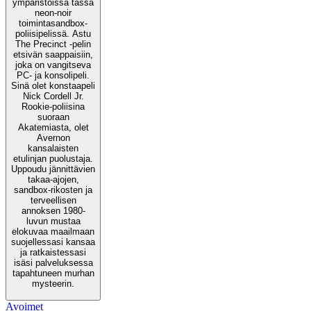
ympäristöissä tässä
neon-noir
toimintasandbox-
poliisipelissä. Astu
The Precinct -pelin
etsivän saappaisiin,
joka on vangitseva
PC- ja konsolipeli.
Sinä olet konstaapeli
Nick Cordell Jr.
Rookie-poliisina
suoraan
Akatemiasta, olet
Avernon
kansalaisten
etulinjan puolustaja.
Uppoudu jännittävien
takaa-ajojen,
sandbox-rikosten ja
terveellisen
annoksen 1980-
luvun mustaa
elokuvaa maailmaan
suojellessasi kansaa
ja ratkaistessasi
isäsi palveluksessa
tapahtuneen murhan
mysteerin.
Avoimet