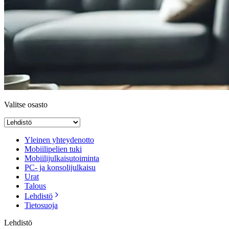
Valitse osasto
Yleinen yhteydenotto
Mobiilipelien tuki
Mobiilijulkaisutoiminta
PC- ja konsolijulkaisu
Urat
Talous
Lehdistö
Tietosuoja
Lehdistö