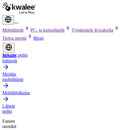
Mobiilipelit
PC- ja konsolipelit
Työskentele Kwaleella
Tietoa meistä
Blogi
Julkaise pelisi
Meidän
hittipelit
Meidän
mobiilitiimi
Mobiilijulkaisu
Lähetä
pelisi
Fanien
suosikit