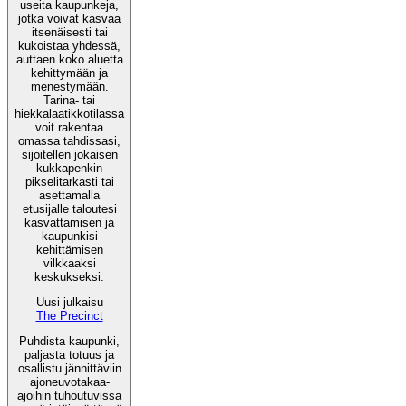
useita kaupunkeja,
jotka voivat kasvaa
itsenäisesti tai
kukoistaa yhdessä,
auttaen koko aluetta
kehittymään ja
menestymään.
Tarina- tai
hiekkalaatikkotilassa
voit rakentaa
omassa tahdissasi,
sijoitellen jokaisen
kukkapenkin
pikselitarkasti tai
asettamalla
etusijalle taloutesi
kasvattamisen ja
kaupunkisi
kehittämisen
vilkkaaksi
keskukseksi.
Uusi julkaisu
The Precinct
Puhdista kaupunki,
paljasta totuus ja
osallistu jännittäviin
ajoneuvotakaa-
ajoihin tuhoutuvissa