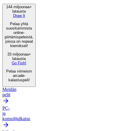
144 miljoonaa+
latausta
Draw It
Pelaa yhtä
suosituimmista
online-
piirtämispeleistä,
joissa on nopeat
kierrokset!
33 miljoonaa+
latausta
Go Fish!
Pelaa viimeisin
arcade-
kalastuspeli!
Meidän
pelit
PC-
ja
konsolijulkaisu