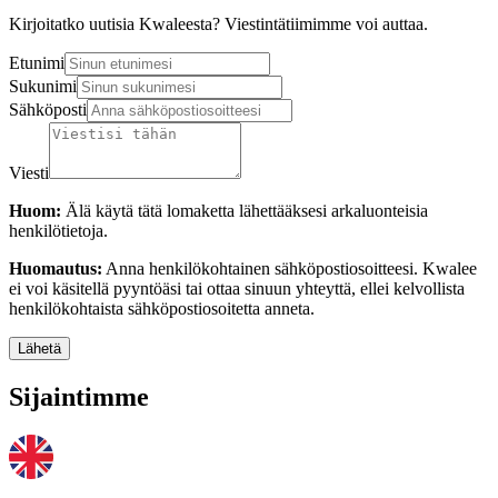
Kirjoitatko uutisia Kwaleesta? Viestintätiimimme voi auttaa.
Etunimi
Sukunimi
Sähköposti
Viesti
Huom:
Älä käytä tätä lomaketta lähettääksesi arkaluonteisia
henkilötietoja.
Huomautus:
Anna henkilökohtainen sähköpostiosoitteesi. Kwalee
ei voi käsitellä pyyntöäsi tai ottaa sinuun yhteyttä, ellei kelvollista
henkilökohtaista sähköpostiosoitetta anneta.
Lähetä
Sijaintimme