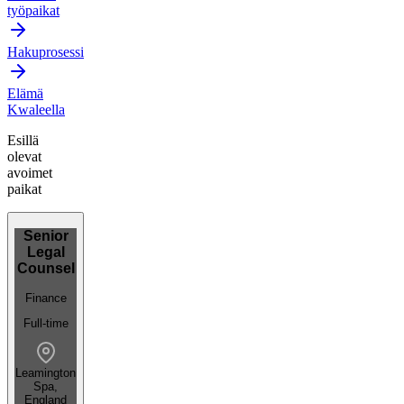
työpaikat
Hakuprosessi
Elämä
Kwaleella
Esillä
olevat
avoimet
paikat
Senior
Legal
Counsel
Finance
Full-time
Leamington
Spa,
England