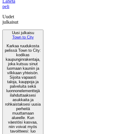
Lähetä
peli
Uudet
julkaisut
Uusi julkaisu
Town to City
Karkaa ruudukosta
pelissä Town to City:
kodikas
kaupunginrakentaja,
joka kutsuu sinut
luomaan kauniin ja
vilkkaan yhteisön.
Sijoita vapaasti
taloja, kauppoja ja
palveluita sekä
luonnonelementtejä
ilahduttaaksesi
asukkaita ja
rohkaistaksesi uusia
perheitä
muuttamaan
alueelle. Kun
väestösi kasvaa,
niin voivat myös
tavoitteesi: luo