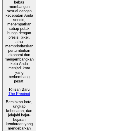
bebas
membangun
sesuai dengan
kecepatan Anda
sendiri,
menempatkan
setiap petak
bunga dengan
presisi pixel,
atau
memprioritaskan
pertumbuhan
ekonomi dan
mengembangkan
kota Anda
menjadi kota
yang
berkembang
pesat.
Rilisan Baru
The Precinct
Bersihkan kota,
ungkap
kebenaran, dan
jelajahi kejar-
kejaran
kendaraan yang
mendebarkan