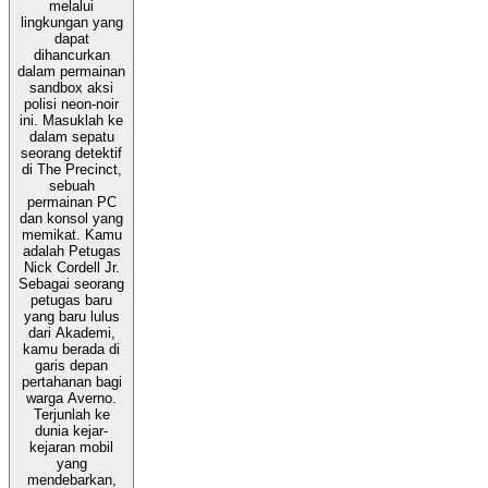
melalui
lingkungan yang
dapat
dihancurkan
dalam permainan
sandbox aksi
polisi neon-noir
ini. Masuklah ke
dalam sepatu
seorang detektif
di The Precinct,
sebuah
permainan PC
dan konsol yang
memikat. Kamu
adalah Petugas
Nick Cordell Jr.
Sebagai seorang
petugas baru
yang baru lulus
dari Akademi,
kamu berada di
garis depan
pertahanan bagi
warga Averno.
Terjunlah ke
dunia kejar-
kejaran mobil
yang
mendebarkan,