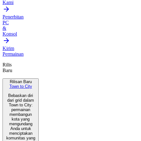
Kami
Penerbitan
PC
&
Konsol
Kirim
Permainan
Rilis
Baru
Rilisan Baru
Town to City
Bebaskan diri
dari grid dalam
Town to City:
permainan
membangun
kota yang
mengundang
Anda untuk
menciptakan
komunitas yang