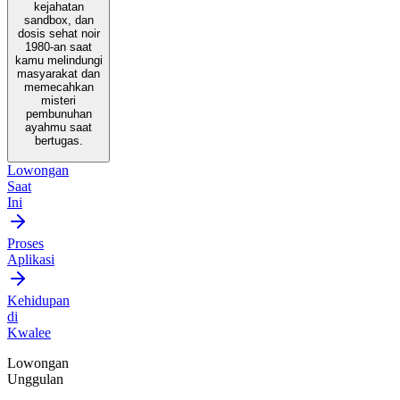
kejahatan
sandbox, dan
dosis sehat noir
1980-an saat
kamu melindungi
masyarakat dan
memecahkan
misteri
pembunuhan
ayahmu saat
bertugas.
Lowongan
Saat
Ini
Proses
Aplikasi
Kehidupan
di
Kwalee
Lowongan
Unggulan