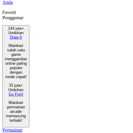
Anda
Favorit
Penggemar
144 juta+
Unduhan
Draw It
Mainkan
salah satu
game
menggambar
online paling
populer
dengan
ronde cepat!
33 juta+
Unduhan
Go Fish!
Mainkan
permainan
arcade
memancing
terbaik!
Permainan