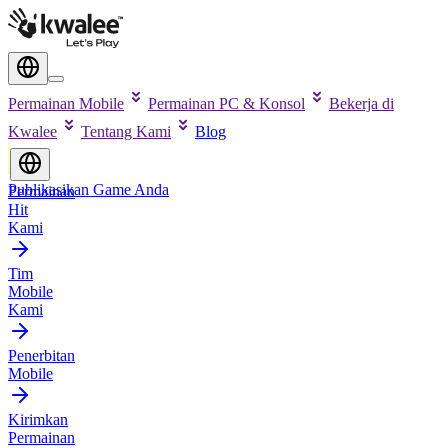
Permainan Mobile
Permainan PC & Konsol
Bekerja di
Kwalee
Tentang Kami
Blog
Publikasikan Game Anda
Permainan
Hit
Kami
Tim
Mobile
Kami
Penerbitan
Mobile
Kirimkan
Permainan