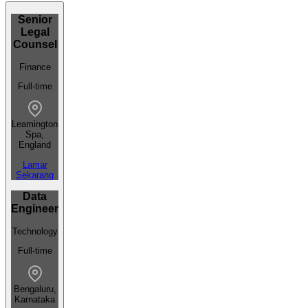
Senior
Legal
Counsel
Finance
Full-time
Leamington
Spa,
England
Lamar
Sekarang
Data
Engineer
Technology
Full-time
Bengaluru,
Karnataka