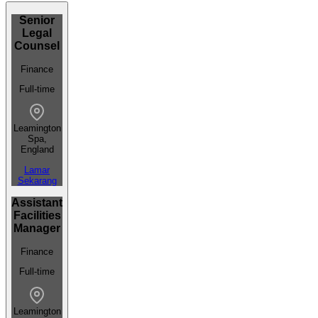
Senior
Legal
Counsel
Finance
Full-time
Leamington
Spa,
England
Lamar
Sekarang
Assistant
Facilities
Manager
Finance
Full-time
Leamington