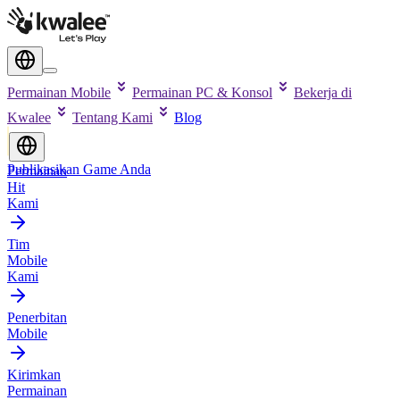
Permainan Mobile
Permainan PC & Konsol
Bekerja di
Kwalee
Tentang Kami
Blog
Publikasikan Game Anda
Permainan
Hit
Kami
Tim
Mobile
Kami
Penerbitan
Mobile
Kirimkan
Permainan