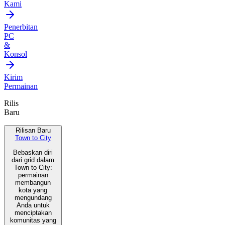
Kami
Penerbitan
PC
&
Konsol
Kirim
Permainan
Rilis
Baru
Rilisan Baru
Town to City
Bebaskan diri
dari grid dalam
Town to City:
permainan
membangun
kota yang
mengundang
Anda untuk
menciptakan
komunitas yang