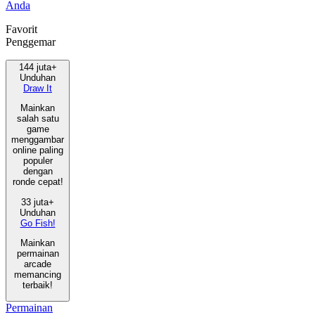
Anda
Favorit
Penggemar
144 juta+
Unduhan
Draw It
Mainkan
salah satu
game
menggambar
online paling
populer
dengan
ronde cepat!
33 juta+
Unduhan
Go Fish!
Mainkan
permainan
arcade
memancing
terbaik!
Permainan