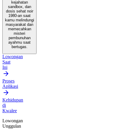
kejahatan
sandbox, dan
dosis sehat noir
1980-an saat
kamu melindungi
masyarakat dan
memecahkan
misteri
pembunuhan
ayahmu saat
bertugas.
Lowongan
Saat
Ini
Proses
Aplikasi
Kehidupan
di
Kwalee
Lowongan
Unggulan