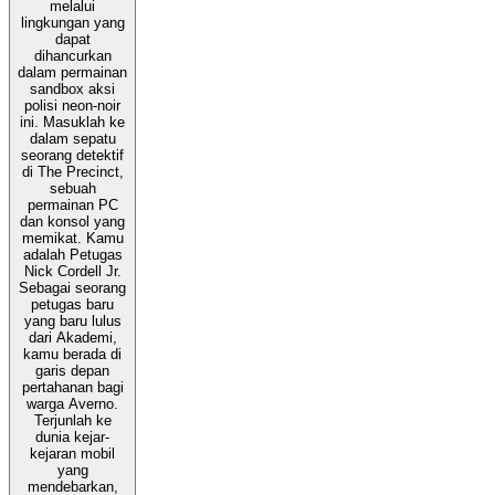
melalui
lingkungan yang
dapat
dihancurkan
dalam permainan
sandbox aksi
polisi neon-noir
ini. Masuklah ke
dalam sepatu
seorang detektif
di The Precinct,
sebuah
permainan PC
dan konsol yang
memikat. Kamu
adalah Petugas
Nick Cordell Jr.
Sebagai seorang
petugas baru
yang baru lulus
dari Akademi,
kamu berada di
garis depan
pertahanan bagi
warga Averno.
Terjunlah ke
dunia kejar-
kejaran mobil
yang
mendebarkan,