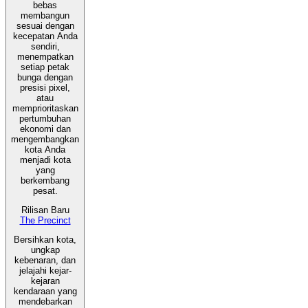
bebas
membangun
sesuai dengan
kecepatan Anda
sendiri,
menempatkan
setiap petak
bunga dengan
presisi pixel,
atau
memprioritaskan
pertumbuhan
ekonomi dan
mengembangkan
kota Anda
menjadi kota
yang
berkembang
pesat.
Rilisan Baru
The Precinct
Bersihkan kota,
ungkap
kebenaran, dan
jelajahi kejar-
kejaran
kendaraan yang
mendebarkan